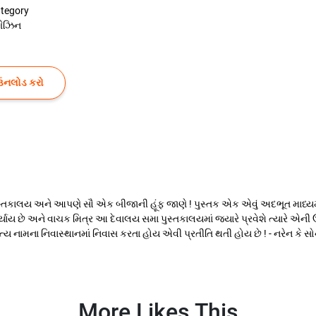
tegory
ગેઝિન
ઉનલોડ કરો
પુસ્તકાલય અને આપણે સૌ એક બીજાની હૂંફ જાણે ! પુસ્તક એક એવું અદભૂત માધ્યમ 
ય છે અને વાચક મિત્ર આ દેવાલય સમા પુસ્તકાલયમાં જયારે પ્રવેશે ત્યારે એની ઉર
ાહિત્ય નામના નિવાસ્થાનમાં નિવાસ કરતા હોય એવી પ્રતીતિ થતી હોય છે ! - નરેન કે સ
More Likes This