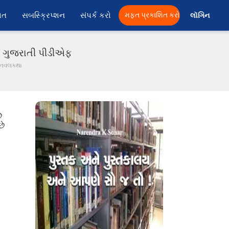
ાત
સબસ્ક્રિપ્શન
સંપર્ક કરો
મફત પ્રકાશિત કરો
લૉગિન 
ાં ગુજરાતી પીડીએફ
- નવલકથા
ે
છે