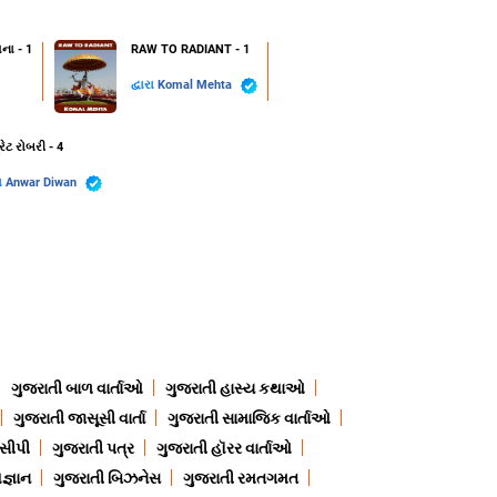
ના - 1
RAW TO RADIANT - 1
દ્વારા
Komal Mehta
રેટ રોબરી - 4
રા
Anwar Diwan
ગુજરાતી બાળ વાર્તાઓ
ગુજરાતી હાસ્ય કથાઓ
ગુજરાતી જાસૂસી વાર્તા
ગુજરાતી સામાજિક વાર્તાઓ
ેસીપી
ગુજરાતી પત્ર
ગુજરાતી હૉરર વાર્તાઓ
જ્ઞાન
ગુજરાતી બિઝનેસ
ગુજરાતી રમતગમત