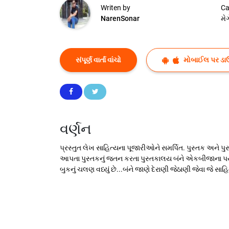
Writen by
Ca
NarenSonar
મે
સંપૂર્ણ વાર્તા વાંચો
મોબાઈલ પર ડા
વર્ણન
પ્રસ્તુત લેખ સાહિત્યના પૂજારીઓને સમર્પિત. પુસ્તક અને 
આપતા પુસ્તકનું જતન કરતા પુસ્તકાલય બંને એકબીજાના પર્યા
બુકનું ચલણ વધ્યું છે...બંને જાણે દેરાણી જેઠાણી જેવા જે સ