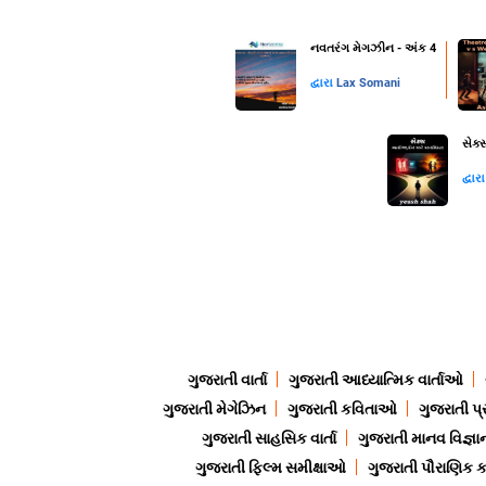
નવતરંગ મેગઝીન - અંક 4
દ્વારા
Lax Somani
સેક્
દ્વાર
ગુજરાતી વાર્તા
ગુજરાતી આધ્યાત્મિક વાર્તાઓ
ગુજરાતી મેગેઝિન
ગુજરાતી કવિતાઓ
ગુજરાતી પ્
ગુજરાતી સાહસિક વાર્તા
ગુજરાતી માનવ વિજ્ઞા
ગુજરાતી ફિલ્મ સમીક્ષાઓ
ગુજરાતી પૌરાણિક