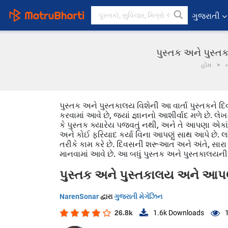
ગુજરાતી
પુસ્તક અને પુસ્ત
હોમ
પુસ્તક અને પુસ્તકાલય વિશેની આ વાર્તા પુસ્તકને 
કરવામાં આવે છે, જ્યાં જ્ઞાનનો આશીર્વાદ મળે છે. 
કે પુસ્તક ક્યારેય પજવતું નથી, અને તે આપણા એકાંતમાં
અને કોઈ ફરિયાદ કર્યા વિના આપણું સાથ આપે છે. લા
તરીકે કામ કરે છે. દિવસની શરૂઆત અને અંતે, સારા 
માનવામાં આવે છે. આ બધું પુસ્તક અને પુસ્તકાલયની મ
પુસ્તક અને પુસ્તકાલય અને આપણ
NarenSonar
દ્વારા
ગુજરાતી મેગેઝિન
26.8k
1.6k
Downloads