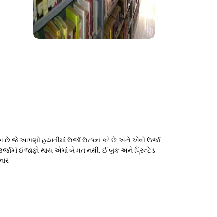
છે જે આપણી હયાતીમાં ઉર્જા ઉત્પન્ન કરે છે અને એવી ઉર્જા
્જામાં ઈજાફો થાય એમાં બે મત નથી. ઈ બુક અને પ્રિન્ટેડ
ોનાર