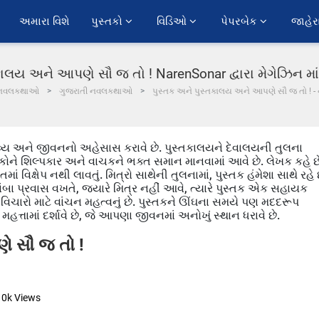
અમારા વિશે
પુસ્તકો 
વિડિઓ 
પેપરબેક 
જાહેર
કાલય અને આપણે સૌ જ તો ! NarenSonar દ્વારા મેગેઝિન મ
નવલકથાઓ
ગુજરાતી નવલકથાઓ
પુસ્તક અને પુસ્તકાલય અને આપણે સૌ જ તો ! 
દિવ્ય અને જીવનનો અહેસાસ કરાવે છે. પુસ્તકાલયને દેવાલયની તુલના
લેખકોને શિલ્પકાર અને વાચકને ભક્ત સમાન માનવામાં આવે છે. લેખક કહે છ
 વિક્ષેપ નથી લાવતું. મિત્રો સાથેની તુલનામાં, પુસ્તક હંમેશા સાથે રહે 
ંબા પ્રવાસ વખતે, જ્યારે મિત્ર નહીં આવે, ત્યારે પુસ્તક એક સહાયક
વિચારો માટે વાંચન મહત્વનું છે. પુસ્તકને ઊંઘના સમયે પણ મદદરૂપ
હત્તામાં દર્શાવે છે, જે આપણા જીવનમાં અનોખું સ્થાન ધરાવે છે.
ે સૌ જ તો !
10k
Views