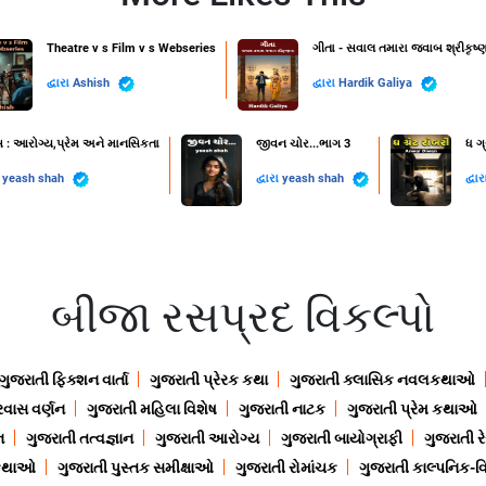
Theatre v s Film v s Webseries
ગીતા - સવાલ તમારા જવાબ શ્રીકૃષ્ણ
દ્વારા
Ashish
દ્વારા
Hardik Galiya
સ : આરોગ્ય,પ્રેમ અને માનસિકતા
જીવન ચોર...ભાગ 3
ધ ગ્
ા
yeash shah
દ્વારા
yeash shah
દ્વા
બીજા રસપ્રદ વિકલ્પો
ગુજરાતી ફિક્શન વાર્તા
ગુજરાતી પ્રેરક કથા
ગુજરાતી ક્લાસિક નવલકથાઓ
રવાસ વર્ણન
ગુજરાતી મહિલા વિશેષ
ગુજરાતી નાટક
ગુજરાતી પ્રેમ કથાઓ
ન
ગુજરાતી તત્વજ્ઞાન
ગુજરાતી આરોગ્ય
ગુજરાતી બાયોગ્રાફી
ગુજરાતી ર
 કથાઓ
ગુજરાતી પુસ્તક સમીક્ષાઓ
ગુજરાતી રોમાંચક
ગુજરાતી કાલ્પનિક-વિ