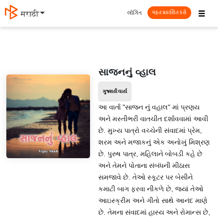
☰
લૉગિન
தமிழ்
મફત પ્રકાશિત કરો
સાજનનું વ્હાલ
ગુજરાતી વાર્તા
આ વાર્તા "સાજન નું વહાલ" માં પ્રણય
અને મસ્તીભરી વાતચીત દર્શાવવામાં આવી
છે. મુખ્ય પાત્રો વચ્ચેની સંવાદમાં પ્રેમ,
શરમ અને મજાકનું એક અનોખું મિશ્રણ
છે. પુરુષ પાત્ર, મહિલાને બોબડી કહે છે
અને તેમને પોતાના સંબંધની મીઠાસ
સમજાવે છે. તેઓ સ્કૂટર પર બેસીને
કમાટી બાગ ફરવા નીકળે છે, જ્યાં તેઓ
આઇસ્ક્રીમ અને ગીતો સાથે આનંદ માણે
છે. તેમના સંવાદમાં હાસ્ય અને રોમાન્સ છે,