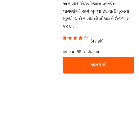
અને બંને એકબીજાના પ્રત્યેના
લાગણીઓ સામે ખુલ્લા છે. વાર્તા પ્રેમના
મૂલ્યો અને સંબંધોની મીઠાશને ઉજાગર
કરે છે.
(47.9k)
6.1k
7
1.8k
મફત વાંચો