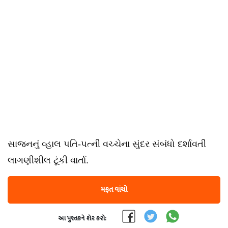
સાજનનું વ્હાલ પતિ-પત્ની વચ્ચેના સુંદર સંબંધો દર્શાવતી
લાગણીશીલ ટૂંકી વાર્તા.
મફત વાંચો
આ પુસ્તકને શેર કરો: