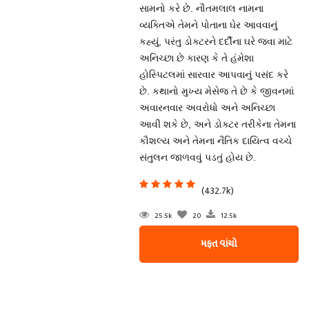
સામનો કરે છે. નૌતમલાલ નામના
વ્યક્તિએ તેમને પોતાના ઘેર આવવાનું
કહ્યું, પરંતુ ડોક્ટરને દર્દીના ઘરે જવા માટે
અનિચ્છા છે કારણ કે તે હંમેશા
હોસ્પિટલમાં સારવાર આપવાનું પસંદ કરે
છે. કથાનો મુખ્ય મેસેજ તે છે કે જીવનમાં
અવારનવાર અવરોધો અને અનિચ્છા
આવી શકે છે, અને ડોક્ટર તરીકેના તેમના
કૌશલ્ય અને તેમના નૈતિક દાયિત્વ વચ્ચે
સંતુલન જાળવવું પડતું હોય છે.
(432.7k)
25.5k
20
12.5k
મફત વાંચો