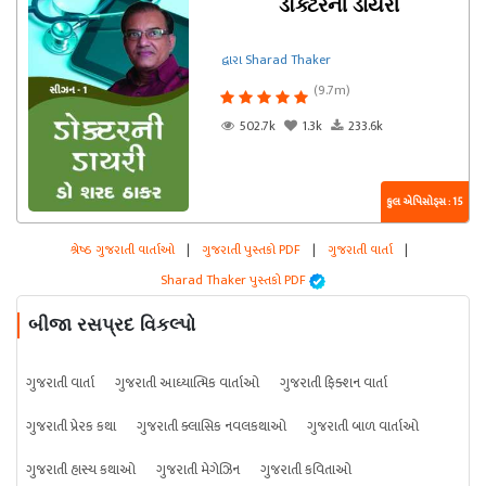
ડૉક્ટરની ડાયરી
દ્વારા Sharad Thaker
(9.7m)
502.7k
1.3k
233.6k
કુલ એપિસોડ્સ : 15
શ્રેષ્ઠ ગુજરાતી વાર્તાઓ
|
ગુજરાતી પુસ્તકો PDF
|
ગુજરાતી વાર્તા
|
Sharad Thaker પુસ્તકો PDF
બીજા રસપ્રદ વિકલ્પો
ગુજરાતી વાર્તા
ગુજરાતી આધ્યાત્મિક વાર્તાઓ
ગુજરાતી ફિક્શન વાર્તા
ગુજરાતી પ્રેરક કથા
ગુજરાતી ક્લાસિક નવલકથાઓ
ગુજરાતી બાળ વાર્તાઓ
ગુજરાતી હાસ્ય કથાઓ
ગુજરાતી મેગેઝિન
ગુજરાતી કવિતાઓ