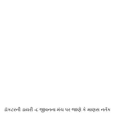
ડૉકટરની ડાયરી -૮ જીવનના મંચ પર જાણે કે માણસ નર્તક