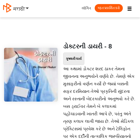
☰
લૉગિન
मराठी
મફત પ્રકાશિત કરો
ડોક્ટરની ડાયરી - 8
ગુજરાતી વાર્તા
આ કથામાં ડોક્ટર શરદ ઠાકર તેમના
જીવનના અનુભવોને વર્ણવે છે. તેમણે એક
મુસાફરીનો વર્ણન કર્યો છે જ્યાં બસની
સફર દરમિયાન તેઓ પ્રકૃતિની સુંદરતા
અને રસ્તાની બેદરકારીનો અનુભવો કરે છે.
બસ ડ્રાઈવર તેમને બે કલાકમાં
પહોંચાડવાની ખાતરી આપે છે, પરંતુ અંતે
ત્રણ કલાક લાગી જાય છે. તેઓ મેડિકલ
પ્રેક્ટિસમાં પ્રવેશ કરે છે અને ટેલિફોન
પર એક દર્દીની તાત્કાલિક જરૂરિયાતનો