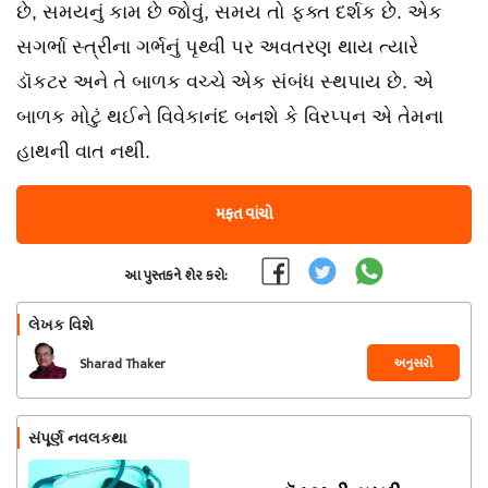
છે, સમયનું કામ છે જોવું, સમય તો ફક્ત દર્શક છે. એક
સગર્ભા સ્ત્રીના ગર્ભનું પૃથ્વી પર અવતરણ થાય ત્યારે
ડૉકટર અને તે બાળક વચ્ચે એક સંબંધ સ્થપાય છે. એ
બાળક મોટું થઈને વિવેકાનંદ બનશે કે વિરપ્પન એ તેમના
હાથની વાત નથી.
મફત વાંચો
આ પુસ્તકને શેર કરો:
લેખક વિશે
અનુસરો
Sharad Thaker
સંપૂર્ણ નવલકથા