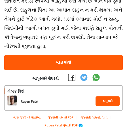
રાતોરાત કરોડો રૂપિયા ઓહિયા કરી ગયા છે અને બેંક ડૂબી
ગઈ છે. રાહુલના પિતા આ આઘાત સહન ન કરી શક્યા અને
તેમને હાર્ટ એટેક આવી ગયો. ઘરમાં કમાનાર કોઈ ન રહ્યું,
જિંદગીની આખી બચત ડૂબી ગઈ, જેના કારણે રાહુલ પોતાની
કૉલેજનું ભણતર પણ પૂરું ન કરી શક્યો. તેના મા-બાપ જે
ગૌરવથી જીવતા હતા,
મફત વાંચો
આ પુસ્તકને શેર કરો:
લેખક વિશે
અનુસરો
Rupen Patel
શ્રેષ્ઠ ગુજરાતી વાર્તાઓ
|
ગુજરાતી પુસ્તકો PDF
|
ગુજરાતી જાસૂસી વાર્તા
|
Rupen Patel પુસ્તકો PDF