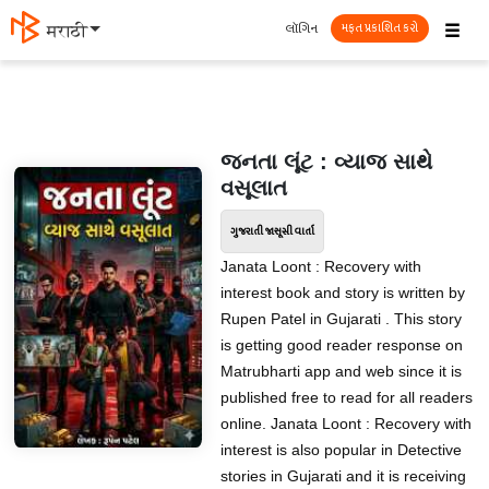
☰
લૉગિન
मराठी
મફત પ્રકાશિત કરો
જનતા લૂંટ : વ્યાજ સાથે
વસૂલાત
ગુજરાતી જાસૂસી વાર્તા
Janata Loont : Recovery with
interest book and story is written by
Rupen Patel in Gujarati . This story
is getting good reader response on
Matrubharti app and web since it is
published free to read for all readers
online. Janata Loont : Recovery with
interest is also popular in Detective
stories in Gujarati and it is receiving