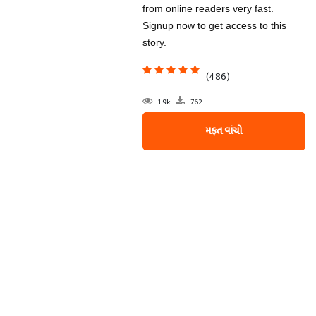
from online readers very fast.
Signup now to get access to this
story.
(486)
1.9k
762
મફત વાંચો