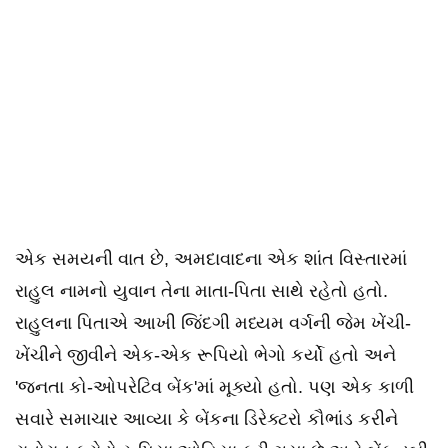
એક સમયની વાત છે, અમદાવાદના એક શાંત વિસ્તારમાં
રાહુલ નામનો યુવાન તેના માતા-પિતા સાથે રહેતો હતો.
રાહુલના પિતાએ આખી જિંદગી મધ્યમ વર્ગની જેમ ખેંચી-
ખેંચીને જીવીને એક-એક રૂપિયો ભેગો કર્યો હતો અને
'જનતા કો-ઓપરેટિવ બેંક'માં મૂક્યો હતો. પણ એક કાળી
સવારે સમાચાર આવ્યા કે બેંકના ડિરેક્ટરો કૌભાંડ કરીને