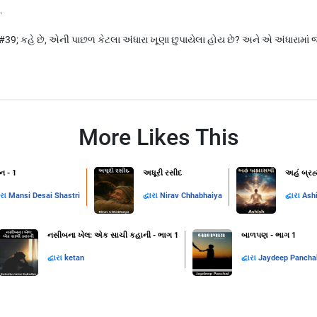
.
; કહે છે, એની પાછળ કેટલા અંધારા ખૂણા છુપાયેલા હોય છે? અને એ અંધારામાં જ્ય
More Likes This
ન - 1
અધૂરી રસીદ
અહં બ્રહ
ારા
Mansi Desai Shastri
દ્વારા
Nirav Chhabhaiya
દ્વારા
Ash
નસીબના ખેલ: એક સાચી કહાની - ભાગ 1
બાળપણ - ભાગ 1
દ્વારા
ketan
દ્વારા
Jaydeep Pancha