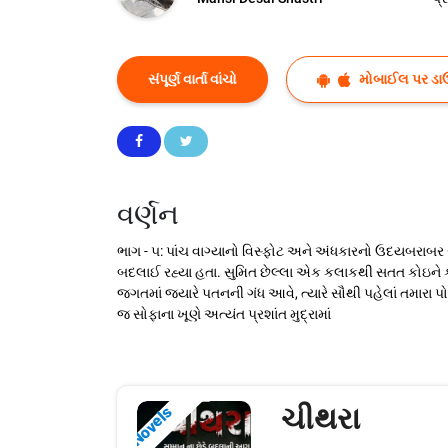
સંપૂર્ણ વાર્તા વાંચો
મોબાઈલ પર ડા
વર્ણન
ભાગ - ૫: પાંચ વાગ્યાનો વિસ્ફોટ અને અંધકારનો ઉદયબરાબર
બદલાઈ રહ્યા હતા. સુમિત છેલ્લા એક કલાકથી સતત કોઇને કો
જગતમાં જ્યારે પતનની ગંધ આવે, ત્યારે સૌથી પહેલાં તમારા પ
જ સોફાના ખૂણે અત્યંત પ્રશાંત મુદ્રામાં
ચીથરા
Novels