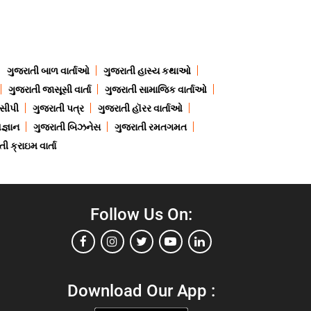
ગુજરાતી બાળ વાર્તાઓ
ગુજરાતી હાસ્ય કથાઓ
ગુજરાતી જાસૂસી વાર્તા
ગુજરાતી સામાજિક વાર્તાઓ
ેસીપી
ગુજરાતી પત્ર
ગુજરાતી હૉરર વાર્તાઓ
જ્ઞાન
ગુજરાતી બિઝનેસ
ગુજરાતી રમતગમત
ી ક્રાઇમ વાર્તા
Follow Us On:
Download Our App :