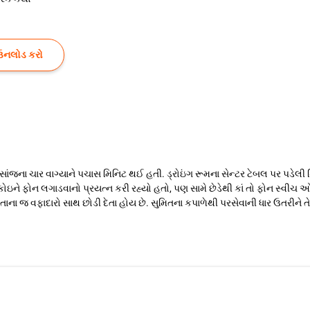
ઉનલોડ કરો
 સાંજના ચાર વાગ્યાને પચાસ મિનિટ થઈ હતી. ડ્રોઇંગ રૂમના સેન્ટર ટેબલ પર પડે
ઇને ફોન લગાડવાનો પ્રયત્ન કરી રહ્યો હતો, પણ સામે છેડેથી કાં તો ફોન સ્વીચ
ોતાના જ વફાદારો સાથ છોડી દેતા હોય છે. સુમિતના કપાળેથી પરસેવાની ધાર ઉતરીને તે