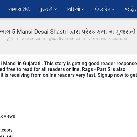
અમારા વિશે
પુસ્તકો 
વિડિઓ 
પેપરબેક 
જાહેર
 ભાગ 5 Mansi Desai Shastri દ્વારા પ્રેરક કથા માં ગુજરાત
હોમ
નવલકથાઓ
ગુજરાતી નવલકથાઓ
ચીથરા - ભાગ 5 - નવલકથા
i Mansi in Gujarati . This story is getting good reader response
d free to read for all readers online. Rags - Part 5 is also
 it is receiving from online readers very fast. Signup now to get
2k
Views
tegory
રેરક કથા