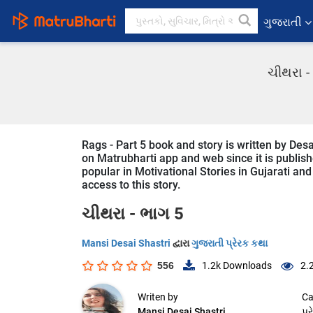
ગુજરાતી
ચીથરા -
Rags - Part 5 book and story is written by Desa
on Matrubharti app and web since it is publishe
popular in Motivational Stories in Gujarati and
access to this story.
ચીથરા - ભાગ 5
Mansi Desai Shastri
દ્વારા
ગુજરાતી પ્રેરક કથા
556
1.2k
Downloads
2.
Writen by
Ca
Mansi Desai Shastri
પ્