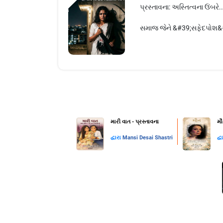
પ્રસ્તાવના: અસ્તિત્વના ઉંબરે..
​સમાજ જેને &#39;સફેદપોશ&#39
મારી વાત - પ્રસ્તાવના
મૌ
દ્વારા
Mansi Desai Shastri
દ્વ