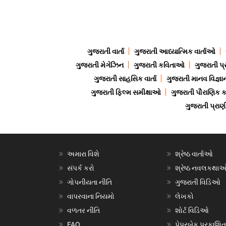
ગુજરાતી વાર્તા
ગુજરાતી આધ્યાત્મિક વાર્તાઓ
ગુજરાતી મેગેઝિન
ગુજરાતી કવિતાઓ
ગુજરાતી પ્
ગુજરાતી સાહસિક વાર્તા
ગુજરાતી માનવ વિજ્ઞા
ગુજરાતી ફિલ્મ સમીક્ષાઓ
ગુજરાતી પૌરાણિક
ગુજરાતી પ્ર
અમારા વિશે
શ્રેષ્ઠ વાર્તાઓ
સંપર્ક કરો
શ્રેષ્ઠ નવલકથા
ગોપનીયતા નીતિ
ગુજરાતી વિડિઓ
વાપરવાના નિયમો
લેખકો
વળતર નીતિ
શોર્ટ વિડિઓ
FAQ
પેપરબેક પ્રકાશિત