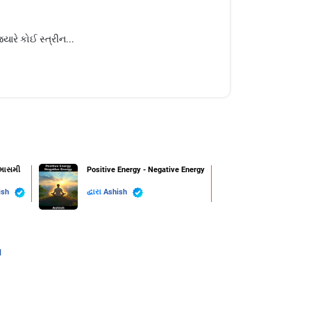
ારે કોઈ સ્ત્રીન...
્માસમી
Positive Energy - Negative Energy
ish
દ્વારા
Ashish
l