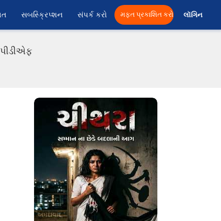
ાત
સબસ્ક્રિપ્શન
સંપર્ક કરો
મફત પ્રકાશિત કરો
લૉગિન 
ી પીડીએફ