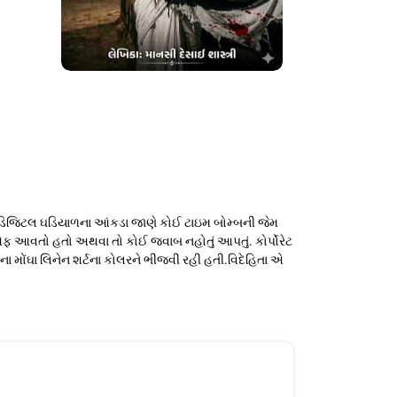
લી ડિજિટલ ઘડિયાળના આંકડા જાણે કોઈ ટાઇમ બોમ્બની જેમ
 ઓફ આવતો હતો અથવા તો કોઈ જવાબ નહોતું આપતું. કોર્પોરેટ
ના મોંઘા લિનેન શર્ટના કોલરને ભીંજવી રહી હતી.વિદેહિતા એ