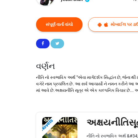
સંપૂર્ણ વાર્તા વાંચો
મોબાઈલ પર ડા
વર્ણન
નીતિ નો સ્વભાવિક અર્થ "એવા માર્ગદર્શક સિદ્ધાંત છે, જેના થી 
વગેરે નામ પ્રચલિત છે. આ સર્વ આચાર્યો ને નમન કરીને આ અધ્યાય
માં આવે છે.અક્ષયનીતિ સૂત્ર એ એક કાલ્પનિક વિચાર છે... આ
અક્ષયનીતિસૂ
Novels
નીતિ નો સ્વભાવિક અર્થ &#34;એવ