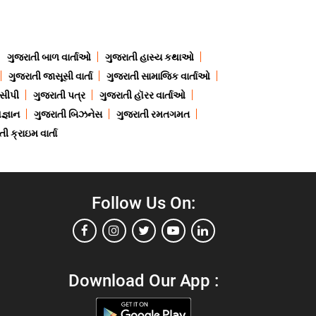
ગુજરાતી બાળ વાર્તાઓ
ગુજરાતી હાસ્ય કથાઓ
ગુજરાતી જાસૂસી વાર્તા
ગુજરાતી સામાજિક વાર્તાઓ
ેસીપી
ગુજરાતી પત્ર
ગુજરાતી હૉરર વાર્તાઓ
જ્ઞાન
ગુજરાતી બિઝનેસ
ગુજરાતી રમતગમત
ી ક્રાઇમ વાર્તા
Follow Us On:
Download Our App :