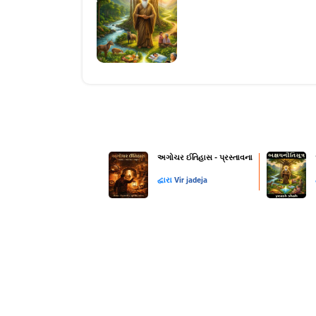
અગોચર ઈતિહાસ - પ્રસ્તાવના
દ્વારા
Vir jadeja