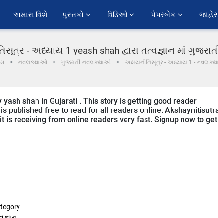
અમારા વિશે
પુસ્તકો 
વિડિઓ 
પેપરબેક 
જાહેર
િસૂત્ર - અધ્યાય 1 yeash shah દ્વારા તત્વજ્ઞાન માં ગુજરા
ોમ
નવલકથાઓ
ગુજરાતી નવલકથાઓ
અક્ષયનીતિસૂત્ર - અધ્યાય 1 - નવલકથ
y yash shah in Gujarati . This story is getting good reader
s published free to read for all readers online. Akshaynitisutra
 it is receiving from online readers very fast. Signup now to get
tegory
્વજ્ઞાન