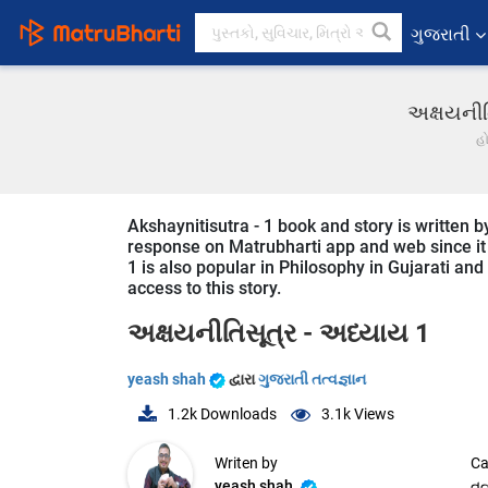
ગુજરાતી
અક્ષયનીત
હ
Akshaynitisutra - 1 book and story is written b
response on Matrubharti app and web since it i
1 is also popular in Philosophy in Gujarati and
access to this story.
અક્ષયનીતિસૂત્ર - અધ્યાય 1
yeash shah
દ્વારા
ગુજરાતી તત્વજ્ઞાન
1.2k
Downloads
3.1k
Views
Writen by
Ca
yeash shah
તત