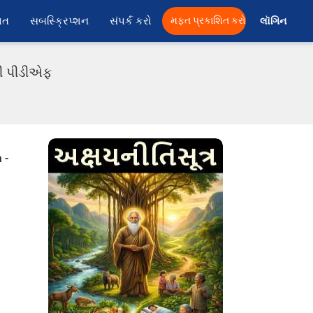
ાત
સબસ્ક્રિપ્શન
સંપર્ક કરો
મફત પ્રકાશિત કરો
લૉગિન 
તી પીડીએફ
ા
 -