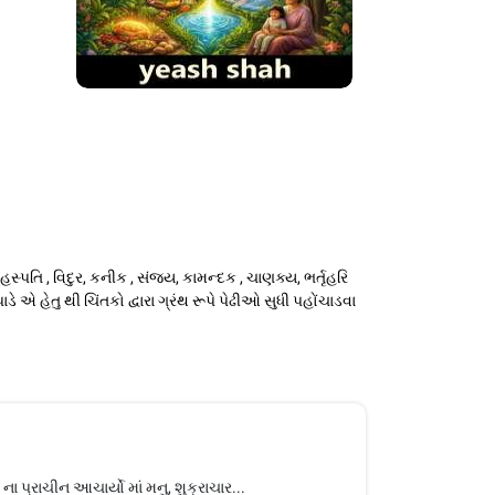
 બૃહસ્પતિ , વિદુર, કનીક , સંજય, કામન્દક , ચાણક્ય, ભર્તૃહરિ
ડે એ હેતુ થી ચિંતકો દ્વારા ગ્રંથ રૂપે પેઢીઓ સુધી પહોંચાડવા
ના પ્રાચીન આચાર્યો માં મનુ, શુક્રાચાર...