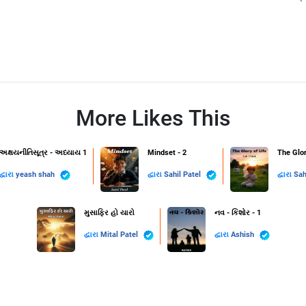
More Likes This
અક્ષયનીતિસૂત્ર - અધ્યાય 1
Mindset - 2
The Glor
દ્વારા
yeash shah
દ્વારા
Sahil Patel
દ્વારા
Sah
મુસાફિર હો યારો
નવ - કિશોર - 1
દ્વારા
Mital Patel
દ્વારા
Ashish