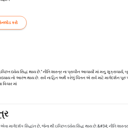
ઉનલોડ કરો
ઇચ્છિત ધ્યેય સિદ્ધ થાય છે." નીતિ શાસ્ત્ર ના પ્રાચીન આચાર્યો માં મનુ, શુક્રાચાર્ય,
 નો આરંભ થાય છે. સર્વ ના હિત અર્થે કરેલું ચિંતન એ સર્વ માટે માર્ગદર્શન પૂરું પા
 વિચાર માં
ત્ર
ા માર્ગદર્શક સિદ્ધાંત છે, જેના થી ઇચ્છિત ધ્યેય સિદ્ધ થાય છે.&#34; નીતિ શાસ્ત્ર 