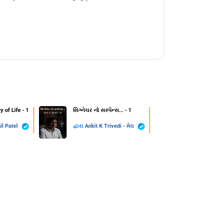
y of Life - 1
સિગ્નેચર નો સસ્પેન્સ... - 1
il Patel
દ્વારા
Ankit K Trivedi - મેઘ