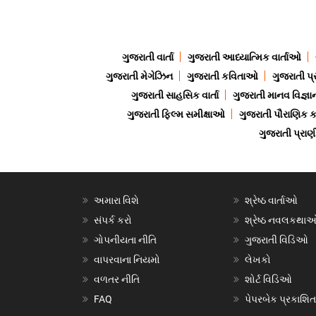
ગુજરાતી વાર્તા
ગુજરાતી આધ્યાત્મિક વાર્તાઓ
ગુજરાતી મેગેઝિન
ગુજરાતી કવિતાઓ
ગુજરાતી પ્
ગુજરાતી સાહસિક વાર્તા
ગુજરાતી માનવ વિજ્ઞા
ગુજરાતી ફિલ્મ સમીક્ષાઓ
ગુજરાતી પૌરાણિક
ગુજરાતી પ્ર
અમારા વિશે
શ્રેષ્ઠ વાર્તાઓ
સંપર્ક કરો
શ્રેષ્ઠ નવલકથા
ગોપનીયતા નીતિ
ગુજરાતી વિડિઓ
વાપરવાના નિયમો
લેખકો
વળતર નીતિ
શોર્ટ વિડિઓ
FAQ
પેપરબેક પ્રકાશિત