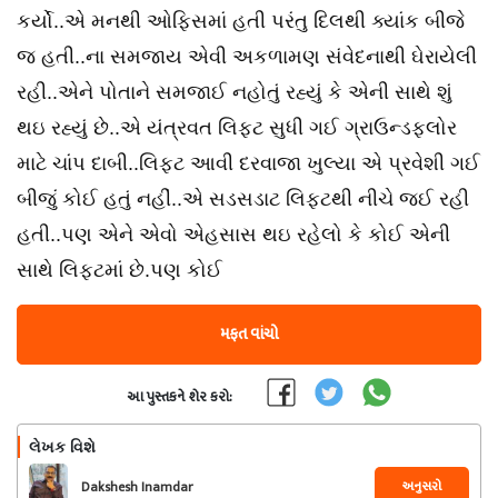
કર્યો..એ મનથી ઓફિસમાં હતી પરંતુ દિલથી ક્યાંક બીજે
જ હતી..ના સમજાય એવી અકળામણ સંવેદનાથી ઘેરાયેલી
રહી..એને પોતાને સમજાઈ નહોતું રહ્યું કે એની સાથે શું
થઇ રહ્યું છે..એ યંત્રવત લિફ્ટ સુધી ગઈ ગ્રાઉન્ડફ્લોર
માટે ચાંપ દાબી..લિફ્ટ આવી દરવાજા ખુલ્યા એ પ્રવેશી ગઈ
બીજું કોઈ હતું નહીં..એ સડસડાટ લિફટથી નીચે જઈ રહી
હતી..પણ એને એવો એહસાસ થઇ રહેલો કે કોઈ એની
સાથે લિફ્ટમાં છે.પણ કોઈ
મફત વાંચો
આ પુસ્તકને શેર કરો:
લેખક વિશે
અનુસરો
Dakshesh Inamdar