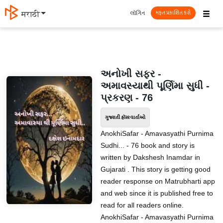
☰
લૉગિન
मराठी
મફત પ્રકાશિત કરો
અનોખી સફર -
અમાવસ્યાથી પૂર્ણિમા સુધી -
પ્રકરણ - 76
ગુજરાતી હૉરર વાર્તાઓ
AnokhiSafar - Amavasyathi Purnima
Sudhi... - 76 book and story is
written by Dakshesh Inamdar in
Gujarati . This story is getting good
reader response on Matrubharti app
and web since it is published free to
read for all readers online.
AnokhiSafar - Amavasyathi Purnima