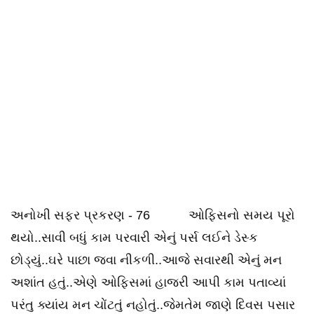
અનોખી સફર પ્રકરણ - 76 ઓફિસનો સમય પૂરો
થયો..સાવી બધું કામ પરવારી એનું પર્સ લઈને ડેસ્ક
છોડ્યું..ઘરે પાછા જવા નીકળી..આજે સવારથી એનું મન
અશાંત હતું..એણે ઓફિસમાં હાજરી આપી કામ પતાવ્યાં
પરંતુ ક્યાંય મન ચોંટતું નહોતું..જેમતેમ જાણે દિવસ પસાર