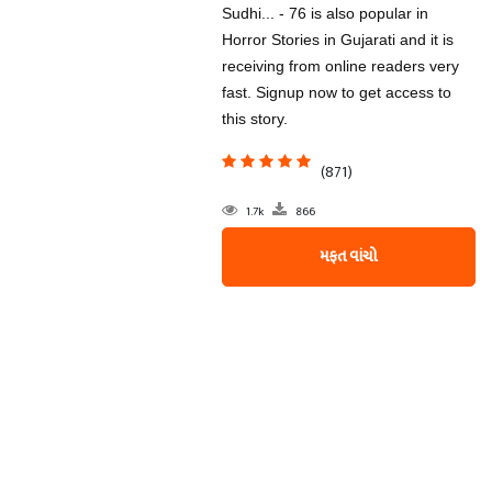
Sudhi... - 76 is also popular in
Horror Stories in Gujarati and it is
receiving from online readers very
fast. Signup now to get access to
this story.
(871)
1.7k
866
મફત વાંચો