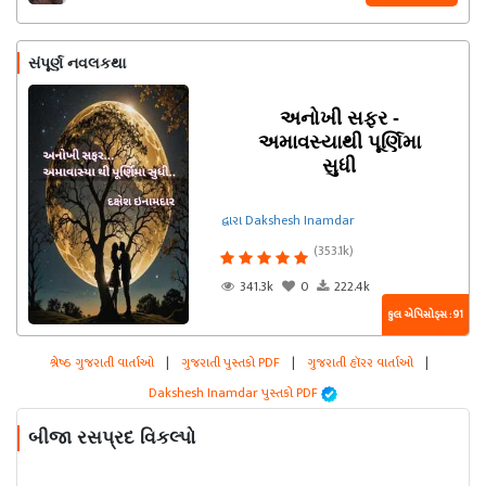
સંપૂર્ણ નવલકથા
અનોખી સફર -
અમાવસ્યાથી પૂર્ણિમા
સુધી
દ્વારા Dakshesh Inamdar
(353.1k)
341.3k
0
222.4k
કુલ એપિસોડ્સ : 91
શ્રેષ્ઠ ગુજરાતી વાર્તાઓ
|
ગુજરાતી પુસ્તકો PDF
|
ગુજરાતી હૉરર વાર્તાઓ
|
Dakshesh Inamdar પુસ્તકો PDF
બીજા રસપ્રદ વિકલ્પો