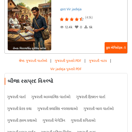
દ્વારા Vir jadeja
(4.1k)
12.4k
0
6k
કુલ એપિસોડ્સ : 5
શ્રેષ્ઠ ગુજરાતી વાર્તાઓ
|
ગુજરાતી પુસ્તકો PDF
|
ગુજરાતી નાટક
|
Vir jadeja પુસ્તકો PDF
બીજા રસપ્રદ વિકલ્પો
ગુજરાતી વાર્તા
ગુજરાતી આધ્યાત્મિક વાર્તાઓ
ગુજરાતી ફિક્શન વાર્તા
ગુજરાતી પ્રેરક કથા
ગુજરાતી ક્લાસિક નવલકથાઓ
ગુજરાતી બાળ વાર્તાઓ
ગુજરાતી હાસ્ય કથાઓ
ગુજરાતી મેગેઝિન
ગુજરાતી કવિતાઓ