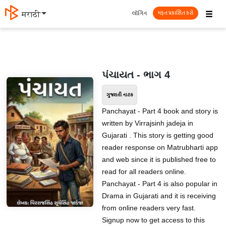
☰
લૉગિન
मराठी
મફત પ્રકાશિત કરો
પંચાયત - ભાગ 4
ગુજરાતી નાટક
Panchayat - Part 4 book and story is
written by Virrajsinh jadeja in
Gujarati . This story is getting good
reader response on Matrubharti app
and web since it is published free to
read for all readers online.
Panchayat - Part 4 is also popular in
Drama in Gujarati and it is receiving
from online readers very fast.
Signup now to get access to this