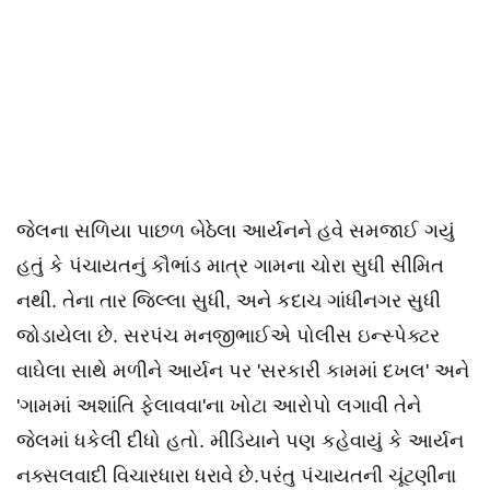
જેલના સળિયા પાછળ બેઠેલા આર્યનને હવે સમજાઈ ગયું
હતું કે પંચાયતનું કૌભાંડ માત્ર ગામના ચોરા સુધી સીમિત
નથી. તેના તાર જિલ્લા સુધી, અને કદાચ ગાંધીનગર સુધી
જોડાયેલા છે. સરપંચ મનજીભાઈએ પોલીસ ઇન્સ્પેક્ટર
વાઘેલા સાથે મળીને આર્યન પર 'સરકારી કામમાં દખલ' અને
'ગામમાં અશાંતિ ફેલાવવા'ના ખોટા આરોપો લગાવી તેને
જેલમાં ધકેલી દીધો હતો. મીડિયાને પણ કહેવાયું કે આર્યન
નક્સલવાદી વિચારધારા ધરાવે છે.પરંતુ પંચાયતની ચૂંટણીના