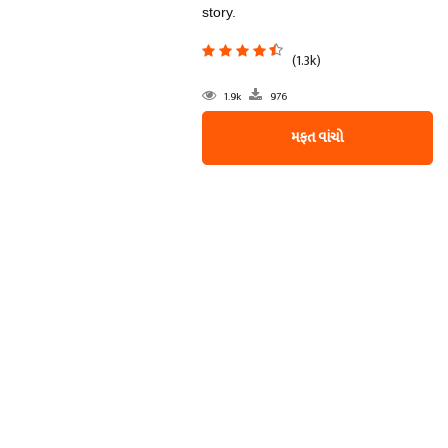
story.
(1.3k)
1.9k
976
મફત વાંચો