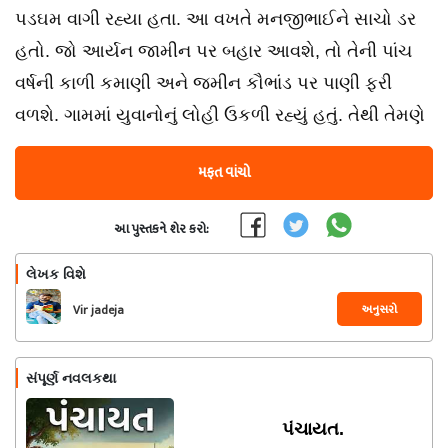
પડઘમ વાગી રહ્યા હતા. આ વખતે મનજીભાઈને સાચો ડર
હતો. જો આર્યન જામીન પર બહાર આવશે, તો તેની પાંચ
વર્ષની કાળી કમાણી અને જમીન કૌભાંડ પર પાણી ફરી
વળશે. ગામમાં યુવાનોનું લોહી ઉકળી રહ્યું હતું. તેથી તેમણે
મફત વાંચો
આ પુસ્તકને શેર કરો:
લેખક વિશે
અનુસરો
Vir jadeja
સંપૂર્ણ નવલકથા
પંચાયત.