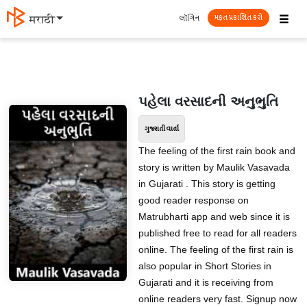
☰
લૉગિન
मराठी
મફત પ્રકાશિત કરો
પહેલા વરસાદની અનુભુતિ
ગુજરાતી વાર્તા
The feeling of the first rain book and
story is written by Maulik Vasavada
in Gujarati . This story is getting
good reader response on
Matrubharti app and web since it is
published free to read for all readers
online. The feeling of the first rain is
also popular in Short Stories in
Gujarati and it is receiving from
online readers very fast. Signup now