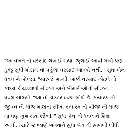
"આ વખતે તો વરસાદ લંબાઈ ગયો. જુલાઈ આવી ગયો પણ
હજુ સુધી મોસમ નો પહેલો વરસાદ આવ્યો નથી. " સુધા બેન
ધવલ ને બોલ્યા. "સારુ છે મમ્મી. બાકી વરસાદ એટલે તો
કાદવ કીચડવાળી સીઝન અને બીમારીઓની સીઝન. "
ધવલ બોલ્યો. "આ તો ડોક્ટર ધવલ બોલે છે. કયારેક તો
જીવન ની મોજ માણતા સીખ. કયારેક તો બીજા ની મોજ
મા પણ ખુશ થતાં શીખ!! " સુધા બેન એ ધવલ ને શિક્ષા
આપી. ત્યારે જ જાણે ભગવાને સુધા બેન ની સાંભળી લીધી