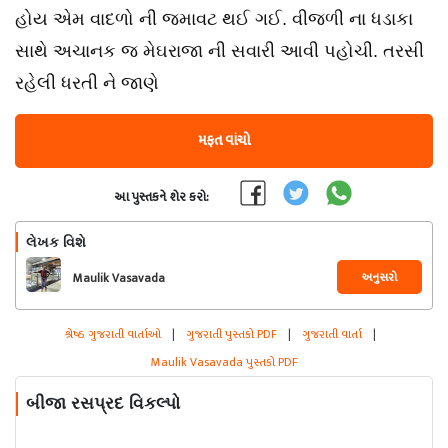
હોય એમ વાદળો ની જમાવટ થઈ ગઈ. વીજળી ના ધડાકા
સાથે અચાનક જ મેઘરાજા ની સવારી આવી પહોચી. તરસી
રહેલી ધરતી ને જાણે
મફત વાંચો
આ પુસ્તકને શેર કરો:
લેખક વિશે
અનુસરો
Maulik Vasavada
શ્રેષ્ઠ ગુજરાતી વાર્તાઓ
|
ગુજરાતી પુસ્તકો PDF
|
ગુજરાતી વાર્તા
|
Maulik Vasavada પુસ્તકો PDF
બીજા રસપ્રદ વિકલ્પો