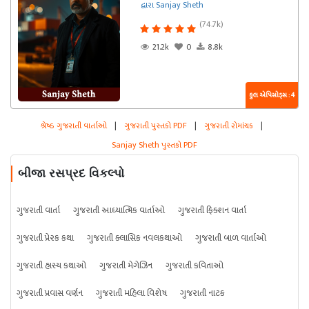
દ્વારા Sanjay Sheth
(74.7k)
21.2k
0
8.8k
કુલ એપિસોડ્સ : 4
શ્રેષ્ઠ ગુજરાતી વાર્તાઓ
|
ગુજરાતી પુસ્તકો PDF
|
ગુજરાતી રોમાંચક
|
Sanjay Sheth પુસ્તકો PDF
બીજા રસપ્રદ વિકલ્પો
ગુજરાતી વાર્તા
ગુજરાતી આધ્યાત્મિક વાર્તાઓ
ગુજરાતી ફિક્શન વાર્તા
ગુજરાતી પ્રેરક કથા
ગુજરાતી ક્લાસિક નવલકથાઓ
ગુજરાતી બાળ વાર્તાઓ
ગુજરાતી હાસ્ય કથાઓ
ગુજરાતી મેગેઝિન
ગુજરાતી કવિતાઓ
ગુજરાતી પ્રવાસ વર્ણન
ગુજરાતી મહિલા વિશેષ
ગુજરાતી નાટક