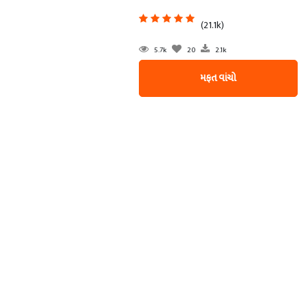
(21.1k)
5.7k
20
2.1k
મફત વાંચો