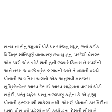
સત્ય ના સેતુ ૧મુંબઈ પોર્ટ પર સાંજનું મધુર, છતાં કંઈક
વિચિત્ર શાંતિપૂર્ણ વાતાવરણ છવાયું હતું. પરદેશી વેસલ્સ
એક પછી એક બોર્ડ થતી હતી જ્યારે કિનારા ને સ્પર્શતી
અને નરમ અવાજે બ્રેક લગાવતી અને તે બધાની વચ્ચે
પોતાની જ ગતિમાં ચાલતો એક અનુભવી કસ્ટમ્સ
સુપ્રિટેન્ડેન્ટ આરવ દેસાઈ.આરવ સાહેબના વાળમાં થોડી
સફેદી, પરંતુ ચહેરા પરનું તાજાપણું કહેતા કે એ હજી
પોતાની ફરજમાંથી થાકેલા નથી. એમણે પોતાની કારકિર્દીના
ઇરાદા વીસ વર્ષ પહેલાં નક્કી કર્યા હતા. દેશની સીમા ને