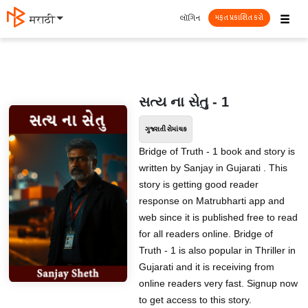
☰
લૉગિન
मराठी
મફત પ્રકાશિત કરો
સત્ય ના સેતુ - 1
ગુજરાતી રોમાંચક
Bridge of Truth - 1 book and story is
written by Sanjay in Gujarati . This
story is getting good reader
response on Matrubharti app and
web since it is published free to read
for all readers online. Bridge of
Truth - 1 is also popular in Thriller in
Gujarati and it is receiving from
online readers very fast. Signup now
to get access to this story.