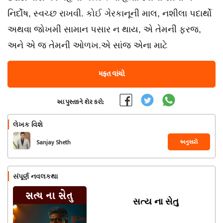
નિર્દોષ, સ્વચ્છ રાખવી. કોઈ ગેરકાનૂની માલ, નશીલા પદાર્થો
અથવા જોખમી સામાન પસાર ન થાય, એ તેમની ફરજ,
અને એ જ તેમની ઓળખ.એ સાંજ એના માટે
મફત વાંચો
આ પુસ્તકને શેર કરો:
લેખક વિશે
અનુસરો
Sanjay Sheth
સંપૂર્ણ નવલકથા
સત્ય ના સેતુ