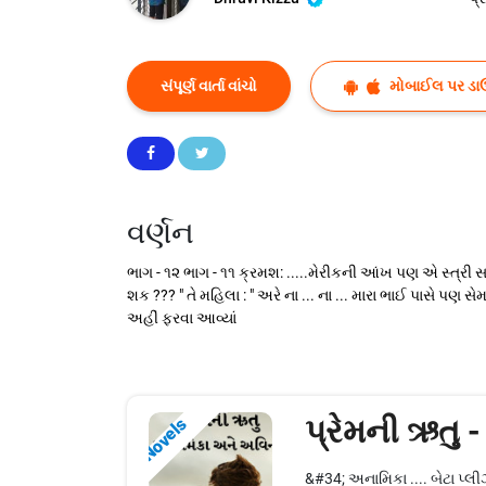
સંપૂર્ણ વાર્તા વાંચો
મોબાઈલ પર ડા
વર્ણન
ભાગ - ૧૨ ભાગ - ૧૧ ક્રમશ: .....મેરીકની આંખ પણ એ સ્ત્રી સાથ
શક ??? " તે મહિલા : " અરે ના ... ના ... મારા ભાઈ પાસે પણ સ
અહીં ફરવા આવ્યાં
પ્રેમની ઋતુ
Novels
&#34; અનામિકા .... બેટા પ્લી