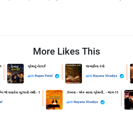
More Likes This
૧
પ્રેમનું નેટવર્ક
લાગણીના રંગો
દ્વારા
Rupen Patel
દ્વારા
Nayana Viradiya
નિ જે ક્યારેય બુઝાતો નથી - 1
ઝંખના - એક સાચા પ્રેમની.. - ભાગ-11
el
દ્વારા
Nayana Viradiya