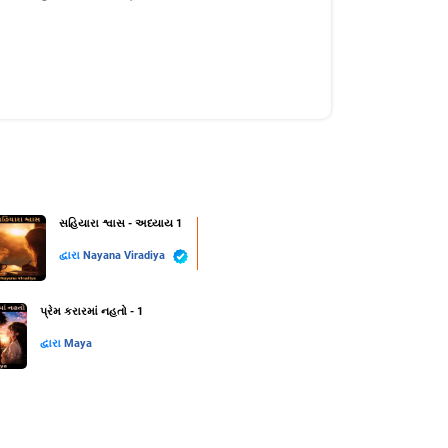
સહિયારા શ્વાસ - અધ્યાય 1
દ્વારા
Nayana Viradiya
પ્રેમ કરારમાં નહતો - 1
દ્વારા
Maya