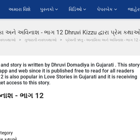
અમારા વિશે
પુસ્તકો 
વિડિઓ 
પેપરબેક 
જાહેર
કા અને અવિનાશ - ભાગ 12 Dhruvi Kizzu દ્વારા પ્રેમ કથા
વલકથાઓ
ગુજરાતી નવલકથાઓ
પ્રેમની ઋતુ - અનામિકા અને અવિનાશ - ભાગ 12
d story is written by Dhruvi Domadiya in Gujarati . This story
p and web since it is published free to read for all readers
is also popular in Love Stories in Gujarati and it is receiving
t access to this story.
િનાશ - ભાગ 12
tegory
રેમ કથાઓ