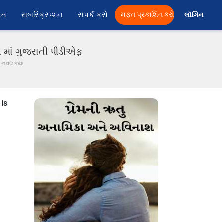
ાત
સબસ્ક્રિપ્શન
સંપર્ક કરો
મફત પ્રકાશિત કરો
લૉગિન 
ઓ માં ગુજરાતી પીડીએફ
 - નવલકથા
 is