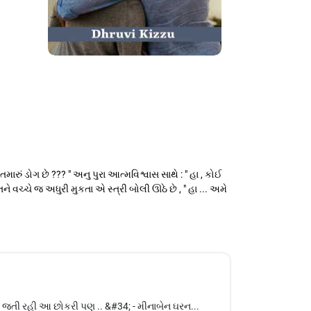
ારું ડોગ છે ??? " અનુ પુરા આત્મવિશ્વાસ સાથે : " હા , કોઈ
ને વચ્ચે જ અધુરી મુકતા એ સ્ત્રી બોલી ઊઠે છે , " હા ... અમે
્યાં જતી રહી આ છોકરી પણ .. &#34; - મીનાબેન ઘરન...