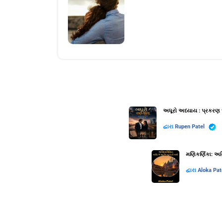
અધૂરો અધ્યાય : પ્રકરણ 
દ્વારા
Rupen Patel
મણિકર્ણિકા: અગ્
દ્વારા
Aloka Pat