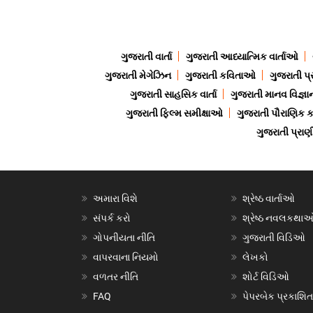
ગુજરાતી વાર્તા
ગુજરાતી આધ્યાત્મિક વાર્તાઓ
ગુજરાતી મેગેઝિન
ગુજરાતી કવિતાઓ
ગુજરાતી પ્
ગુજરાતી સાહસિક વાર્તા
ગુજરાતી માનવ વિજ્ઞા
ગુજરાતી ફિલ્મ સમીક્ષાઓ
ગુજરાતી પૌરાણિક
ગુજરાતી પ્ર
અમારા વિશે
શ્રેષ્ઠ વાર્તાઓ
સંપર્ક કરો
શ્રેષ્ઠ નવલકથા
ગોપનીયતા નીતિ
ગુજરાતી વિડિઓ
વાપરવાના નિયમો
લેખકો
વળતર નીતિ
શોર્ટ વિડિઓ
FAQ
પેપરબેક પ્રકાશિત