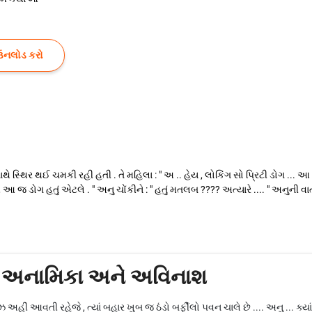
ઉનલોડ કરો
ે સ્થિર થઈ ચમકી રહી હતી . તે મહિલા : " અ .. હેય , લોકિંગ સો પ્રિટી ડોગ ... આ તમ
ેમ આ જ ડોગ હતું એટલે . " અનુ ચોંકીને : " હતું મતલબ ???? અત્યારે .... " અનુની વાત
 - અનામિકા અને અવિનાશ
ઝ અહીં આવતી રહેજે , ત્યાં બહાર ખુબ જ ઠંડો બર્ફીલો પવન ચાલે છે .... અનુ ... ક