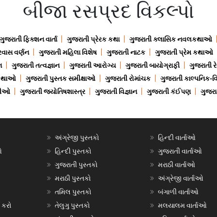
બીજા રસપ્રદ વિકલ્પો
ગુજરાતી ફિક્શન વાર્તા
ગુજરાતી પ્રેરક કથા
ગુજરાતી ક્લાસિક નવલકથાઓ
રવાસ વર્ણન
ગુજરાતી મહિલા વિશેષ
ગુજરાતી નાટક
ગુજરાતી પ્રેમ કથાઓ
ન
ગુજરાતી તત્વજ્ઞાન
ગુજરાતી આરોગ્ય
ગુજરાતી બાયોગ્રાફી
ગુજરાતી ર
 કથાઓ
ગુજરાતી પુસ્તક સમીક્ષાઓ
ગુજરાતી રોમાંચક
ગુજરાતી કાલ્પનિક-વિ
ાણીઓ
ગુજરાતી જ્યોતિષશાસ્ત્ર
ગુજરાતી વિજ્ઞાન
ગુજરાતી કંઈપણ
ગુજરાત
અંગ્રેજી પુસ્તકો
હિન્દી વાર્તાઓ
ઓ
હિન્દી પુસ્તકો
ગુજરાતી વાર્તાઓ
ગુજરાતી પુસ્તકો
મરાઠી વાર્તાઓ
મરાઠી પુસ્તકો
અંગ્રેજી વાર્તાઓ
તમિલ પુસ્તકો
બંગાળી વાર્તાઓ
 કરો
તેલુગુ પુસ્તકો
મલયાલમ વાર્તાઓ