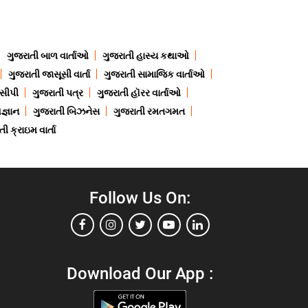
ગુજરાતી બાળ વાર્તાઓ
ગુજરાતી હાસ્ય કથાઓ
ગુજરાતી જાસૂસી વાર્તા
ગુજરાતી સામાજિક વાર્તાઓ
ેસીપી
ગુજરાતી પત્ર
ગુજરાતી હૉરર વાર્તાઓ
જ્ઞાન
ગુજરાતી બિઝનેસ
ગુજરાતી રમતગમત
ી ક્રાઇમ વાર્તા
Follow Us On:
Download Our App :