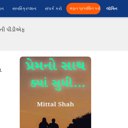
ાત
સબસ્ક્રિપ્શન
સંપર્ક કરો
મફત પ્રકાશિત કરો
લૉગિન 
રાતી પીડીએફ
t.