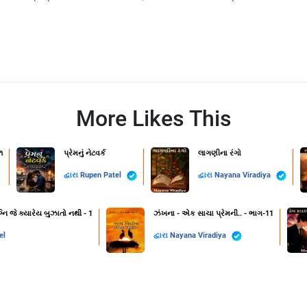
More Likes This
૧
પ્રેમનું નેટવર્ક
લાગણીના રંગો
દ્વારા
Rupen Patel
દ્વારા
Nayana Viradiya
નિ જે ક્યારેય બુઝાતો નથી - 1
ઝંખના - એક સાચા પ્રેમની.. - ભાગ-11
el
દ્વારા
Nayana Viradiya