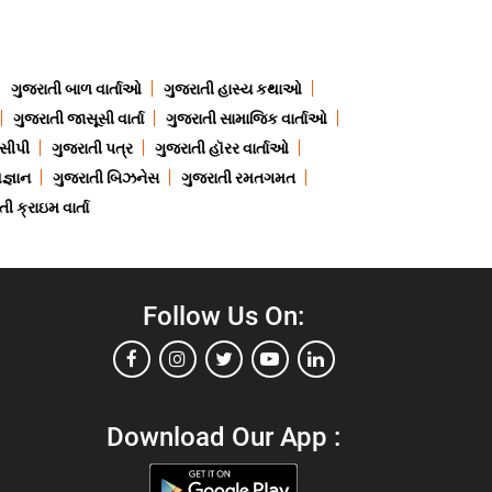
ગુજરાતી બાળ વાર્તાઓ
ગુજરાતી હાસ્ય કથાઓ
ગુજરાતી જાસૂસી વાર્તા
ગુજરાતી સામાજિક વાર્તાઓ
ેસીપી
ગુજરાતી પત્ર
ગુજરાતી હૉરર વાર્તાઓ
જ્ઞાન
ગુજરાતી બિઝનેસ
ગુજરાતી રમતગમત
ી ક્રાઇમ વાર્તા
Follow Us On:
Download Our App :