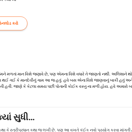
ઉનલોડ કરો
મળતાં માન વિશે જણાવે છે, પણ એમના વિશે વધારે તે જાણતો નથી. અલિશાને થોડું 
 થઈ ગઈ કે માનદેવીનું ગામ આ જ હતું. હવે બસ એના વિશે જાણવાનું બાકી હતું અ
કરતી હતી. જાણે કે કેટલા સમય પછી પોતાની કોઈક વસ્તુ ના મળી હોય. હવે અમા
્યાં સુધી…
સ કથા કે સ્ત્રીપ્રધાન કથા જ લખી છે. પણ આ વખતે કંઈક નવો પ્રયોગ કરવા માંગત