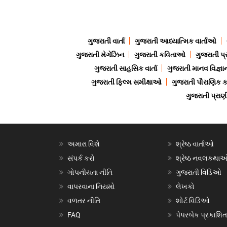
ગુજરાતી વાર્તા
ગુજરાતી આધ્યાત્મિક વાર્તાઓ
ગુજરાતી મેગેઝિન
ગુજરાતી કવિતાઓ
ગુજરાતી પ્
ગુજરાતી સાહસિક વાર્તા
ગુજરાતી માનવ વિજ્ઞા
ગુજરાતી ફિલ્મ સમીક્ષાઓ
ગુજરાતી પૌરાણિક
ગુજરાતી પ્ર
અમારા વિશે
શ્રેષ્ઠ વાર્તાઓ
સંપર્ક કરો
શ્રેષ્ઠ નવલકથા
ગોપનીયતા નીતિ
ગુજરાતી વિડિઓ
વાપરવાના નિયમો
લેખકો
વળતર નીતિ
શોર્ટ વિડિઓ
FAQ
પેપરબેક પ્રકાશિત