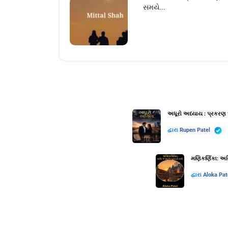
સમયે...
અધૂરો અધ્યાય : પ્રકરણ 
દ્વારા
Rupen Patel
મણિકર્ણિકા: અગ્
દ્વારા
Aloka Pat