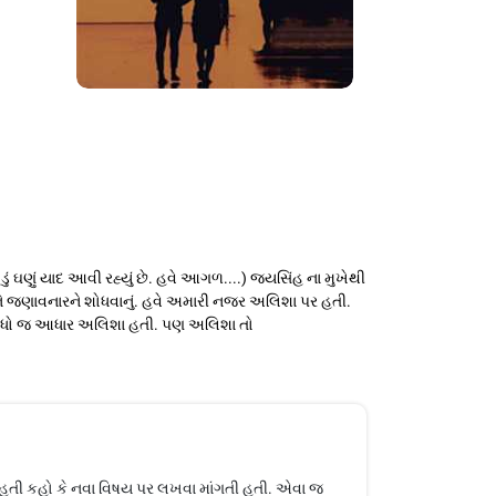
ઘણું યાદ આવી રહ્યું છે. હવે આગળ....) જયસિંહ ના મુખેથી
ને જણાવનારને શોધવાનું. હવે અમારી નજર અલિશા પર હતી.
રો બધો જ આધાર અલિશા હતી. પણ અલિશા તો
ી હતી કહો કે નવા વિષય પર લખવા માંગતી હતી. એવા જ