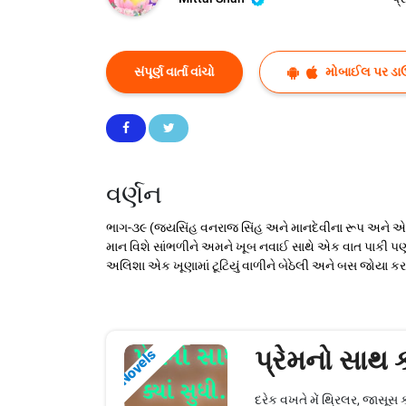
સંપૂર્ણ વાર્તા વાંચો
મોબાઈલ પર ડા
વર્ણન
ભાગ-૩૯ (જયસિંહ વનરાજ સિંહ અને માનદેવીના રૂપ અને એમને 
માન વિશે સાંભળીને અમને ખૂબ નવાઈ સાથે એક વાત પાકી પણ
અલિશા એક ખૂણામાં ટૂટિયું વાળીને બેઠેલી અને બસ જોયા 
પ્રેમનો સાથ ક
Novels
દરેક વખતે મેં થ્રિલર, જાસૂ