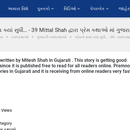
અમારા વિશે
પુસ્તકો 
વિડિઓ 
પેપરબેક 
જાહેર
થ ક્યાં સુધી… - 39 Mittal Shah દ્વારા પ્રેમ કથાઓ માં ગુજ
ોમ
નવલકથાઓ
ગુજરાતી નવલકથાઓ
પ્રેમનો સાથ ક્યાં સુધી… - 39 - નવલકથા
ritten by Mitesh Shah in Gujarati . This story is getting good
nce it is published free to read for all readers online. Premno
ies in Gujarati and it is receiving from online readers very fas
k
Views
tegory
રેમ કથાઓ