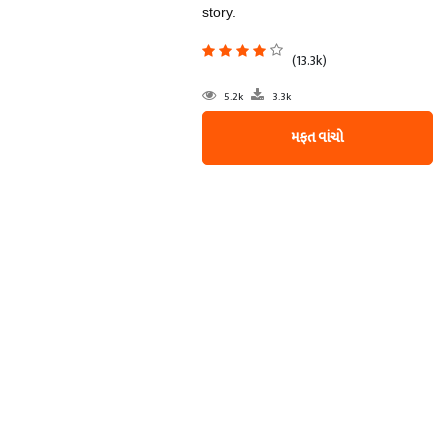
story.
(13.3k)
5.2k
3.3k
મફત વાંચો