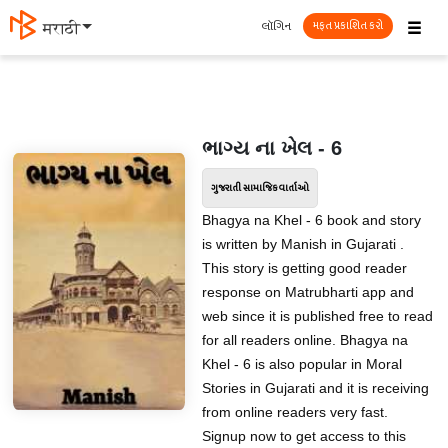
☰
લૉગિન
मराठी
મફત પ્રકાશિત કરો
ભાગ્ય ના ખેલ - 6
ગુજરાતી સામાજિક વાર્તાઓ
Bhagya na Khel - 6 book and story
is written by Manish in Gujarati .
This story is getting good reader
response on Matrubharti app and
web since it is published free to read
for all readers online. Bhagya na
Khel - 6 is also popular in Moral
Stories in Gujarati and it is receiving
from online readers very fast.
Signup now to get access to this