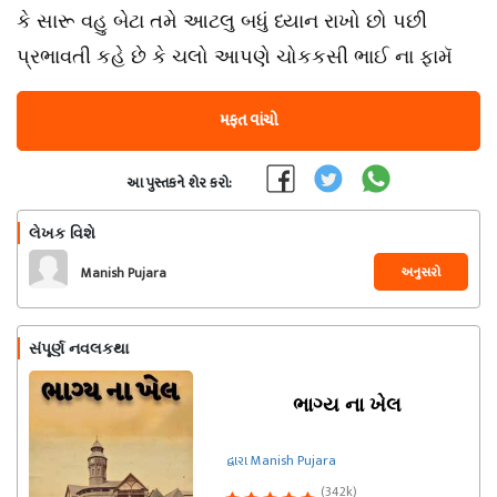
કે સારૂ વહુ બેટા તમે આટલુ બધું ધ્યાન રાખો છો પછી
પ્રભાવતી કહે છે કે ચલો આપણે ચોકકસી ભાઈ ના ફામૅ
મફત વાંચો
આ પુસ્તકને શેર કરો:
લેખક વિશે
અનુસરો
Manish Pujara
સંપૂર્ણ નવલકથા
ભાગ્ય ના ખેલ
દ્વારા Manish Pujara
(342k)