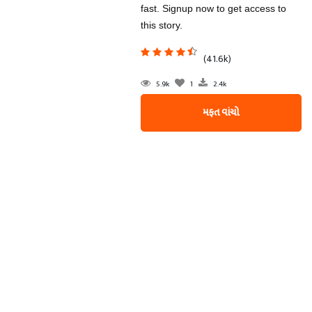
fast. Signup now to get access to
this story.
(41.6k)
5.9k
1
2.4k
મફત વાંચો