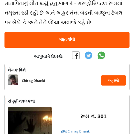
માતાપિતાનું મૌત થયું હતુ.ભાગ 4 - શરૂહોસ્પિટલ રૂમમાં
નમ્રતા રડી રહી છે અને અંકુર તેના બેડની બાજુના ટેબલ
પર બેઠો છે અને તેને ઊંચા અવાજે કહે છે
મફત વાંચો
આ પુસ્તકને શેર કરો:
લેખક વિશે
અનુસરો
Chirag Dhanki
સંપૂર્ણ નવલકથા
રૂમ નં. 301
દ્વારા Chirag Dhanki