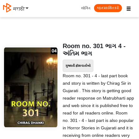
☰
લૉગિન
मराठी
મફત પ્રકાશિત કરો
Room no. 301 ભાગ 4 -
અંતિમ ભાગ
ગુજરાતી હૉરર વાર્તાઓ
Room no. 301 - 4 - last part book
and story is written by Chirag Sir in
Gujarati . This story is getting good
reader response on Matrubharti app
and web since it is published free to
read for all readers online. Room
no. 301 - 4 - last part is also popular
in Horror Stories in Gujarati and it is
receiving from online readers very