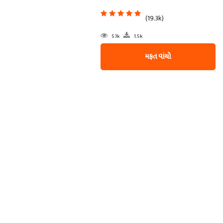
(19.3k)
5.1k
1.5k
મફત વાંચો