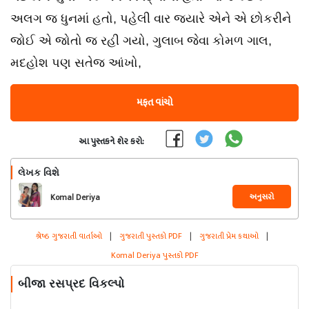
અલગ જ ધુનમાં હતો, પહેલી વાર જ્યારે એને એ છોકરીને
જોઈ એ જોતો જ રહી ગયો, ગુલાબ જેવા કોમળ ગાલ,
મદહોશ પણ સતેજ આંખો,
મફત વાંચો
આ પુસ્તકને શેર કરો:
લેખક વિશે
અનુસરો
Komal Deriya
શ્રેષ્ઠ ગુજરાતી વાર્તાઓ
|
ગુજરાતી પુસ્તકો PDF
|
ગુજરાતી પ્રેમ કથાઓ
|
Komal Deriya પુસ્તકો PDF
બીજા રસપ્રદ વિકલ્પો