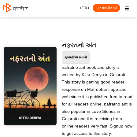
☰
લૉગિન
मराठी
મફત પ્રકાશિત કરો
નફરતનો અંત
ગુજરાતી પ્રેમ કથાઓ
nafratno ant book and story is
written by Kittu Deriya in Gujarati .
This story is getting good reader
response on Matrubharti app and
web since it is published free to read
for all readers online. nafratno ant is
also popular in Love Stories in
Gujarati and it is receiving from
online readers very fast. Signup now
to get access to this story.