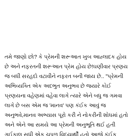
તમે જાણો છો? કે પ્રેમની શરૂઆત ખુબ આહ્લાદક હોય
છે અને નફરતની શરૂઆત પ્રેમ હોય છે!ઘણીવાર પ્રણય
જ બધી સરહદો વટાવીને નફરત બની જાય છે.. "પ્રેમની
અભિવ્યક્તિ એક અદભુત અનુભવ છે જ્યારે કોઈ
પ્રણયના વહેણમાં વહેવા લાગે ત્યારે એને બધુ જ ગમવા
લાગે છે બસ એમ જ 'માનવ' પણ કંઈક આવું જ
અનુભવે,માનવ અભ્યાસ પૂરો કરી ને નોકરીની શોધમાં હતો
અને એને આ સમયે આ પ્રેમની અનુભૂતિ થઈ હતી
ગઈકાલ સુધી એક ચપળ વિદ્યાર્થી હતો આજે કંઈક