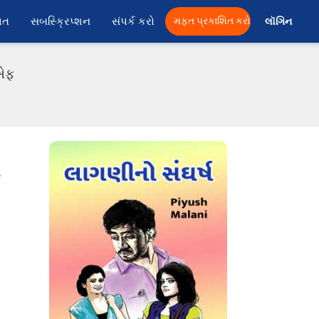
ાત
સબસ્ક્રિપ્શન
સંપર્ક કરો
મફત પ્રકાશિત કરો
લૉગિન 
ીએફ
p