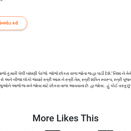
ઉનલોડ કરો
તું મારી પેલી બાંધણી પેર'જે. જોજે છોકરા વાળા જોતા જ હા પાડી દેશે.'' નિશા ને તે
ીકરો અને બીજા લોકો જ્યારે સ્ત્રી આમ ને સ્ત્રી તેમ, સ્ત્રી શક્તિ સ્વરૂપ, સ્ત્રી પૂ
ં જુઓને આજે જ મને જોવા માટે છોકરા વાળા આવવાના છે. હા જોવા.. હું કોઈ વસ્તુ છું
More Likes This