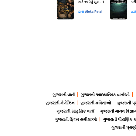
ભાડે આપેલું સુખ - 1
પરી
દ્વારા
Aloka Patel
દ્વા
ગુજરાતી વાર્તા
ગુજરાતી આધ્યાત્મિક વાર્તાઓ
ગુજરાતી મેગેઝિન
ગુજરાતી કવિતાઓ
ગુજરાતી પ્
ગુજરાતી સાહસિક વાર્તા
ગુજરાતી માનવ વિજ્ઞા
ગુજરાતી ફિલ્મ સમીક્ષાઓ
ગુજરાતી પૌરાણિક
ગુજરાતી પ્ર