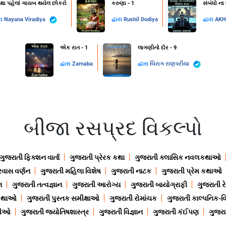
ક્ષા પહેલાં ગાયબ થયેલ છોકરો
કરુણા - 1
સંબંધો ના
રા
Nayana Viradiya
દ્વારા
Rushil Dodiya
દ્વારા
AKH
એક રાત - 1
લાગણીનો દોર - 9
દ્વારા
Zarnaba
દ્વારા
ચિરાગ રાણપરીયા
બીજા રસપ્રદ વિકલ્પો
ગુજરાતી ફિક્શન વાર્તા
ગુજરાતી પ્રેરક કથા
ગુજરાતી ક્લાસિક નવલકથાઓ
રવાસ વર્ણન
ગુજરાતી મહિલા વિશેષ
ગુજરાતી નાટક
ગુજરાતી પ્રેમ કથાઓ
ન
ગુજરાતી તત્વજ્ઞાન
ગુજરાતી આરોગ્ય
ગુજરાતી બાયોગ્રાફી
ગુજરાતી ર
 કથાઓ
ગુજરાતી પુસ્તક સમીક્ષાઓ
ગુજરાતી રોમાંચક
ગુજરાતી કાલ્પનિક-વિ
ાણીઓ
ગુજરાતી જ્યોતિષશાસ્ત્ર
ગુજરાતી વિજ્ઞાન
ગુજરાતી કંઈપણ
ગુજરાત