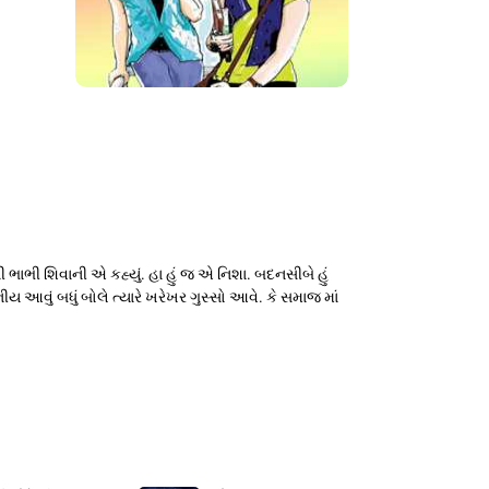
ની ભાભી શિવાની એ કહ્યું. હા હું જ એ નિશા. બદનસીબે હું
જનીય આવું બધું બોલે ત્યારે ખરેખર ગુસ્સો આવે. કે સમાજ માં