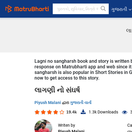
ગુજરાતી
લા
Lagni no sangharsh book and story is written b
response on Matrubharti app and web since it i
sangharsh is also popular in Short Stories in G
now to get access to this story.
લાગણી નો સંઘર્ષ
Piyush Malani
દ્વારા
ગુજરાતી વાર્તા
19.4k
1.3k
Downloads
Writen by
Ca
Piyush Malani
વાર્