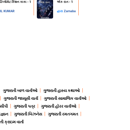
 ડિપ્લોમેટ કિશન કાકા - 1
એક રાત - 1
IL KUMAR
દ્વારા
Zarnaba
ગુજરાતી બાળ વાર્તાઓ
ગુજરાતી હાસ્ય કથાઓ
ગુજરાતી જાસૂસી વાર્તા
ગુજરાતી સામાજિક વાર્તાઓ
ેસીપી
ગુજરાતી પત્ર
ગુજરાતી હૉરર વાર્તાઓ
જ્ઞાન
ગુજરાતી બિઝનેસ
ગુજરાતી રમતગમત
ી ક્રાઇમ વાર્તા