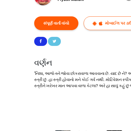
સંપૂર્ણ વાર્તા વાંચો
મોબાઈલ પર ડા
વર્ણન
''નિશા, આજે તને જોવા છોકરાવાળા આવવાના છે. યાદ છે ને? આજે 
સ્ત્રી છું. હા સ્ત્રી હોવાનો મને કોઈ ગર્વ નથી. મોટિવેશન સ્પ
સ્ત્રીને ખરેખર માન આપવા વાળા કેટલા? અરે હા સાચું કહું છુ