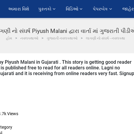
અમારા વિશે
પુસ્તકો 
વિડિઓ 
પેપરબેક 
જાહેર
ગણી નો સંઘર્ષ Piyush Malani દ્વારા વાર્તા માં ગુજરાતી પીડ
હોમ
નવલકથાઓ
ગુજરાતી નવલકથાઓ
લાગણી નો સંઘર્ષ - નવલકથા
y Piyush Malani in Gujarati . This story is getting good reader
s published free to read for all readers online. Lagni no
ujarati and it is receiving from online readers very fast. Signu
3.7k
Views
tegory
તા