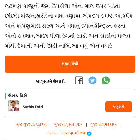
લટકણ,કાજુની જેમ ઉપસેલા એના ગાલ ઉપર પડતા
છીછરા ખંજન,શરીરના બધા વણાકો એકદમ સ્પષ્ટ,આકર્ષક
અને કામણગારા,સરળ અને બધાનું ધ્યાનકેન્દ્રિત કરતો
એનો સ્વભાવ,આછા પીળા રંગની સાડી અને સાડીના પાલવ
માંથી દેખાતી એની ઊંડી નાભિ.આ બધું એને વધારે
મફત વાંચો
આ પુસ્તકને શેર કરો:
લેખક વિશે
અનુસરો
Sachin Patel
શ્રેષ્ઠ ગુજરાતી વાર્તાઓ
|
ગુજરાતી પુસ્તકો PDF
|
ગુજરાતી પ્રેમ કથાઓ
|
Sachin Patel પુસ્તકો PDF