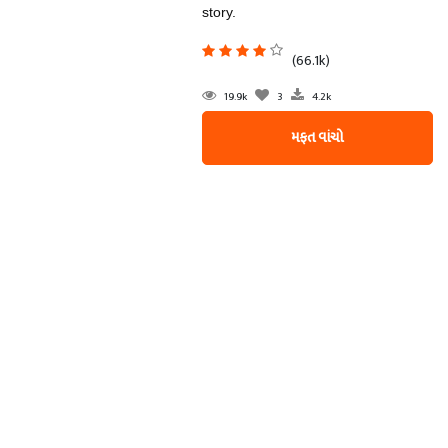
story.
(66.1k)
19.9k
3
4.2k
મફત વાંચો