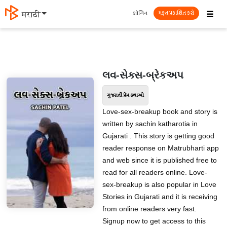
☰
લૉગિન
मराठी
મફત પ્રકાશિત કરો
લવ-સેક્સ-બ્રેકઅપ
ગુજરાતી પ્રેમ કથાઓ
Love-sex-breakup book and story is
written by sachin katharotia in
Gujarati . This story is getting good
reader response on Matrubharti app
and web since it is published free to
read for all readers online. Love-
sex-breakup is also popular in Love
Stories in Gujarati and it is receiving
from online readers very fast.
Signup now to get access to this