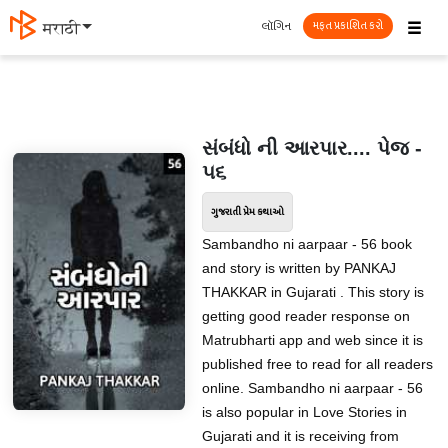
☰
લૉગિન
मराठी
મફત પ્રકાશિત કરો
સંબંધો ની આરપાર.... પેજ -
૫૬
ગુજરાતી પ્રેમ કથાઓ
Sambandho ni aarpaar - 56 book
and story is written by PANKAJ
THAKKAR in Gujarati . This story is
getting good reader response on
Matrubharti app and web since it is
published free to read for all readers
online. Sambandho ni aarpaar - 56
is also popular in Love Stories in
Gujarati and it is receiving from