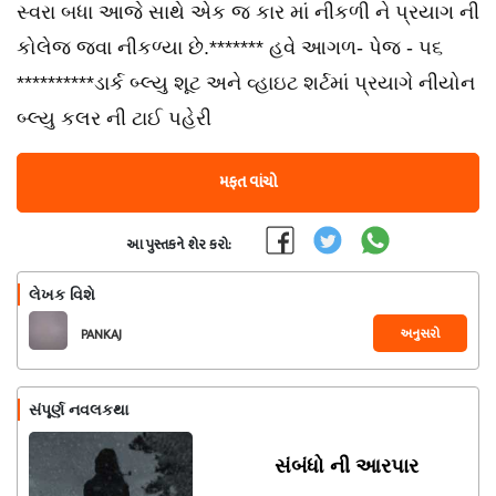
સ્વરા બધા આજે સાથે એક જ કાર માં નીકળી ને પ્રયાગ ની
કોલેજ જવા નીકળ્યા છે.******* હવે આગળ- પેજ - ૫૬
**********ડાર્ક બ્લ્યુ શૂટ અને વ્હાઇટ શર્ટમાં પ્રયાગે નીયોન
બ્લ્યુ કલર ની ટાઈ પહેરી
મફત વાંચો
આ પુસ્તકને શેર કરો:
લેખક વિશે
અનુસરો
PANKAJ
સંપૂર્ણ નવલકથા
સંબંધો ની આરપાર