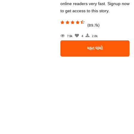
online readers very fast. Signup now
to get access to this story.
(89.7k)
7.9k
4
2.8k
મફત વાંચો