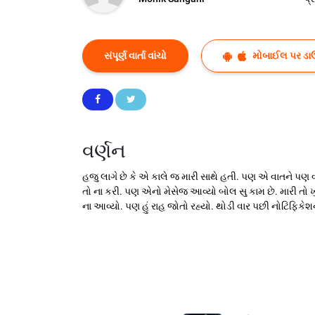
સંપૂર્ણ વાર્તા વાંચો
મોબાઈલ પર ડા
વર્ણન
હજુ લાગે છે કે એ કાલે જ મારી સાથે હતી. પણ એ વાતને પણ વ
તો ના કરી. પણ એનો મેસેજ આવ્યો બોલ સુ કામ છે. મારી તો ખુશી 
ના આવ્યો. પણ હું રાહ જોતો રહ્યો. થોડી વાર પછી નોટિફિકેશ