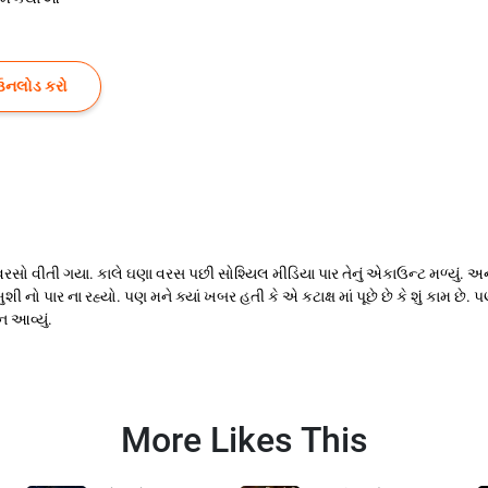
ઉનલોડ કરો
રસો વીતી ગયા. કાલે ઘણા વરસ પછી સોશ્યિલ મીડિયા પાર તેનું એકાઉન્ટ મળ્યું. અ
નો પાર ના રહ્યો. પણ મને ક્યાં ખબર હતી કે એ કટાક્ષ માં પૂછે છે કે શું કામ છે. પણ
ન આવ્યું.
More Likes This