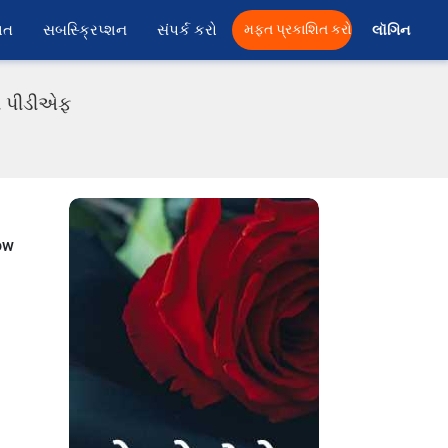
ાત
સબસ્ક્રિપ્શન
સંપર્ક કરો
મફત પ્રકાશિત કરો
લૉગિન 
ાતી પીડીએફ
now