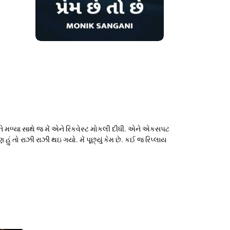
ને મળ્યા સાથે જ મેં એને રિકવેસ્ટ મોકલી દીધી. એને એકસપટ
 હું તો રાઝી રાઝી થઇ ગયો. મેં પૂછ્યું કેમ છે. કઈ જ રિપ્લાય