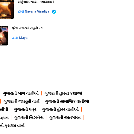
સહિયારા શ્વાસ - અધ્યાય 1
દ્વારા
Nayana Viradiya
પ્રેમ કરારમાં નહતો - 1
દ્વારા
Maya
ગુજરાતી બાળ વાર્તાઓ
ગુજરાતી હાસ્ય કથાઓ
ગુજરાતી જાસૂસી વાર્તા
ગુજરાતી સામાજિક વાર્તાઓ
ેસીપી
ગુજરાતી પત્ર
ગુજરાતી હૉરર વાર્તાઓ
જ્ઞાન
ગુજરાતી બિઝનેસ
ગુજરાતી રમતગમત
ી ક્રાઇમ વાર્તા