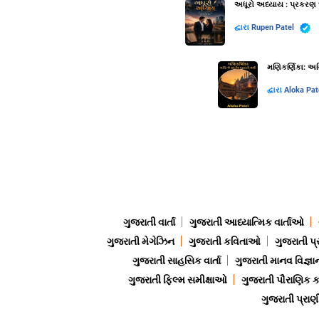
અધૂરો અધ્યાય : પ્રકરણ 
દ્વારા
Rupen Patel
મણિકર્ણિકા: અગ્
દ્વારા
Aloka Pat
ગુજરાતી વાર્તા
ગુજરાતી આધ્યાત્મિક વાર્તાઓ
ગુજરાતી મેગેઝિન
ગુજરાતી કવિતાઓ
ગુજરાતી પ્
ગુજરાતી સાહસિક વાર્તા
ગુજરાતી માનવ વિજ્ઞા
ગુજરાતી ફિલ્મ સમીક્ષાઓ
ગુજરાતી પૌરાણિક
ગુજરાતી પ્ર