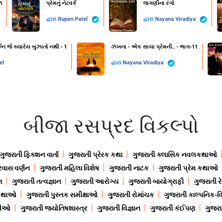
૧
પ્રેમનું નેટવર્ક
લાગણીના રંગો
દ્વારા
Rupen Patel
દ્વારા
Nayana Viradiya
નિ જે ક્યારેય બુઝાતો નથી - 1
ઝંખના - એક સાચા પ્રેમની.. - ભાગ-11
el
દ્વારા
Nayana Viradiya
બીજા રસપ્રદ વિકલ્પો
ગુજરાતી ફિક્શન વાર્તા
ગુજરાતી પ્રેરક કથા
ગુજરાતી ક્લાસિક નવલકથાઓ
રવાસ વર્ણન
ગુજરાતી મહિલા વિશેષ
ગુજરાતી નાટક
ગુજરાતી પ્રેમ કથાઓ
ન
ગુજરાતી તત્વજ્ઞાન
ગુજરાતી આરોગ્ય
ગુજરાતી બાયોગ્રાફી
ગુજરાતી ર
 કથાઓ
ગુજરાતી પુસ્તક સમીક્ષાઓ
ગુજરાતી રોમાંચક
ગુજરાતી કાલ્પનિક-વિ
ાણીઓ
ગુજરાતી જ્યોતિષશાસ્ત્ર
ગુજરાતી વિજ્ઞાન
ગુજરાતી કંઈપણ
ગુજરાત