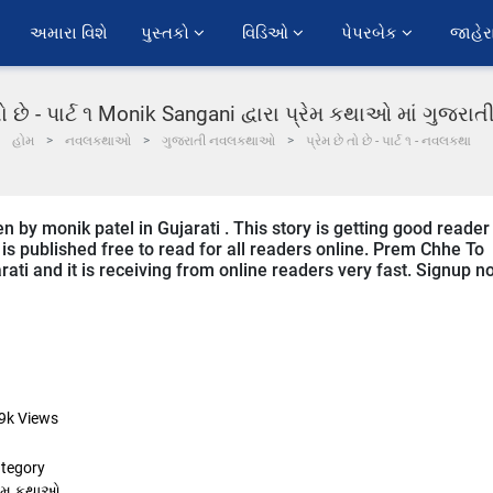
અમારા વિશે
પુસ્તકો 
વિડિઓ 
પેપરબેક 
જાહેર
તો છે - પાર્ટ ૧ Monik Sangani દ્વારા પ્રેમ કથાઓ માં ગુજર
હોમ
નવલકથાઓ
ગુજરાતી નવલકથાઓ
પ્રેમ છે તો છે - પાર્ટ ૧ - નવલકથા
n by monik patel in Gujarati . This story is getting good reader
is published free to read for all readers online. Prem Chhe To
arati and it is receiving from online readers very fast. Signup 
9k
Views
tegory
રેમ કથાઓ