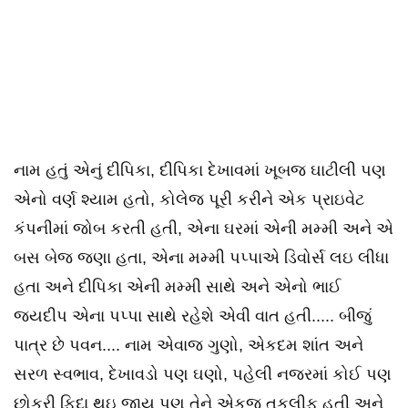
નામ હતું એનું દીપિકા, દીપિકા દેખાવમાં ખૂબજ ઘાટીલી પણ
એનો વર્ણ શ્યામ હતો, કોલેજ પૂરી કરીને એક પ્રાઇવેટ
કંપનીમાં જોબ કરતી હતી, એના ઘરમાં એની મમ્મી અને એ
બસ બેજ જણા હતા, એના મમ્મી પપ્પાએ ડિવોર્સ લઇ લીધા
હતા અને દીપિકા એની મમ્મી સાથે અને એનો ભાઈ
જયદીપ એના પપ્પા સાથે રહેશે એવી વાત હતી..... બીજું
પાત્ર છે પવન.... નામ એવાજ ગુણો, એકદમ શાંત અને
સરળ સ્વભાવ, દેખાવડો પણ ઘણો, પહેલી નજરમાં કોઈ પણ
છોકરી ફિદા થઇ જાય પણ તેને એકજ તકલીફ હતી અને