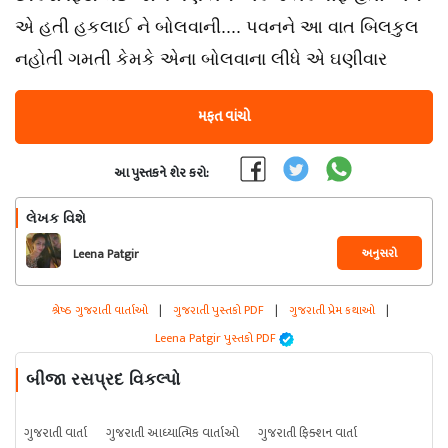
એ હતી હકલાઈ ને બોલવાની.... પવનને આ વાત બિલકુલ
નહોતી ગમતી કેમકે એના બોલવાના લીધે એ ઘણીવાર
મફત વાંચો
આ પુસ્તકને શેર કરો:
લેખક વિશે
અનુસરો
Leena Patgir
શ્રેષ્ઠ ગુજરાતી વાર્તાઓ
|
ગુજરાતી પુસ્તકો PDF
|
ગુજરાતી પ્રેમ કથાઓ
|
Leena Patgir પુસ્તકો PDF
બીજા રસપ્રદ વિકલ્પો
ગુજરાતી વાર્તા
ગુજરાતી આધ્યાત્મિક વાર્તાઓ
ગુજરાતી ફિક્શન વાર્તા