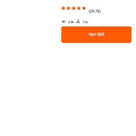
(29.7k)
4.9k
1.5k
મફત વાંચો