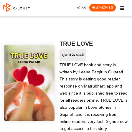
☰
લૉગિન
తెలుగు
મફત પ્રકાશિત કરો
TRUE LOVE
ગુજરાતી પ્રેમ કથાઓ
TRUE LOVE book and story is
written by Leena Patgir in Gujarati .
This story is getting good reader
response on Matrubharti app and
web since it is published free to read
for all readers online. TRUE LOVE is
also popular in Love Stories in
Gujarati and it is receiving from
online readers very fast. Signup now
to get access to this story.