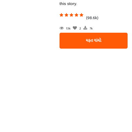
this story.
(98.6k)
13k
2
7k
મફત વાંચો