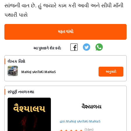
સાંજની વાત છે. હું જ્યારે કામ કરી આવી અને સીધી માઁની
પથારી પાસે
મફત વાંચો
આ પુસ્તકને શેર કરો:
લેખક વિશે
અનુસરો
MaNoJ sAnToKi MaNaS
સંપૂર્ણ નવલકથા
વૈશ્યાલય
દ્વારા MaNoJ sAnToKi MaNaS
(1.6m)