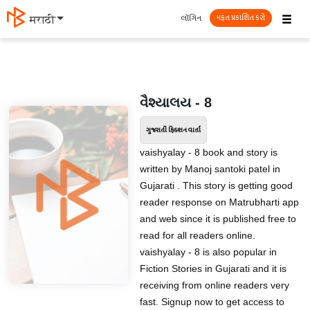
☰
લૉગિન
मराठी
મફત પ્રકાશિત કરો
વૈશ્યાલય - 8
ગુજરાતી ફિક્શન વાર્તા
vaishyalay - 8 book and story is
written by Manoj santoki patel in
Gujarati . This story is getting good
reader response on Matrubharti app
and web since it is published free to
read for all readers online.
vaishyalay - 8 is also popular in
Fiction Stories in Gujarati and it is
receiving from online readers very
fast. Signup now to get access to