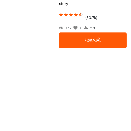
story.
(50.7k)
5.5k
2
2.6k
મફત વાંચો