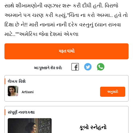
સાથે શીખામણોની વણઝાર શરૂ કરી દીધી હતી. વિરાજે
અમ્માને પગ ચરણ કરી કહ્યું,"ચિંતા ના કરો અમ્મા.. હવે તો
દિક્ષા છે ને!! મારી નાનામાં નાની દરેક વસ્તુનું ધ્યાન રાખવા
માટે..""અમેરિકા જેવા દેશમાં એકલા
મફત વાંચો
આ પુસ્તકને શેર કરો:
લેખક વિશે
અનુસરો
Artisoni
સંપૂર્ણ નવલકથા
કૂબો સ્નેહનો