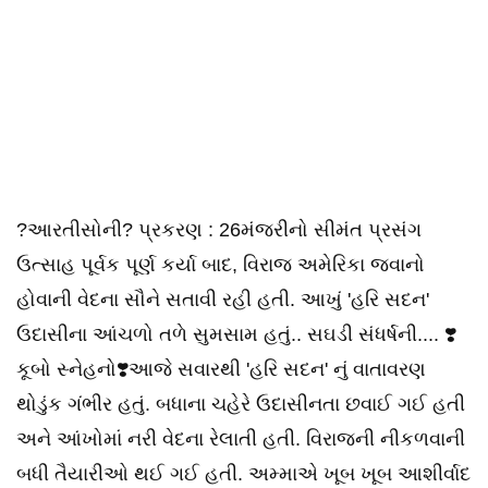
?આરતીસોની? પ્રકરણ : 26મંજરીનો સીમંત પ્રસંગ
ઉત્સાહ પૂર્વક પૂર્ણ કર્યા બાદ, વિરાજ અમેરિકા જવાનો
હોવાની વેદના સૌને સતાવી રહી હતી. આખું 'હરિ સદન'
ઉદાસીના આંચળો તળે સુમસામ હતું.. સઘડી સંધર્ષની.... ❣️
કૂબો સ્નેહનો❣️આજે સવારથી 'હરિ સદન' નું વાતાવરણ
થોડુંક ગંભીર હતું. બધાના ચહેરે ઉદાસીનતા છવાઈ ગઈ હતી
અને આંખોમાં નરી વેદના રેલાતી હતી. વિરાજની નીકળવાની
બધી તૈયારીઓ થઈ ગઈ હતી. અમ્માએ ખૂબ ખૂબ આશીર્વાદ