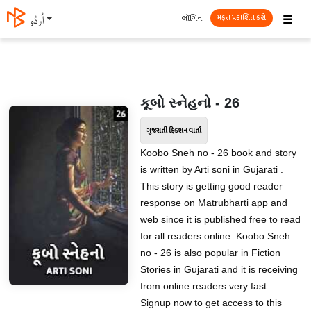
☰
લૉગિન
اُردُو
મફત પ્રકાશિત કરો
કૂબો સ્નેહનો - 26
ગુજરાતી ફિક્શન વાર્તા
Koobo Sneh no - 26 book and story
is written by Arti soni in Gujarati .
This story is getting good reader
response on Matrubharti app and
web since it is published free to read
for all readers online. Koobo Sneh
no - 26 is also popular in Fiction
Stories in Gujarati and it is receiving
from online readers very fast.
Signup now to get access to this