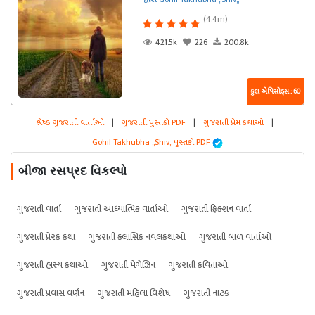
(4.4m)
421.5k
226
200.8k
કુલ એપિસોડ્સ : 60
શ્રેષ્ઠ ગુજરાતી વાર્તાઓ
|
ગુજરાતી પુસ્તકો PDF
|
ગુજરાતી પ્રેમ કથાઓ
|
Gohil Takhubha ,,Shiv,, પુસ્તકો PDF
બીજા રસપ્રદ વિકલ્પો
ગુજરાતી વાર્તા
ગુજરાતી આધ્યાત્મિક વાર્તાઓ
ગુજરાતી ફિક્શન વાર્તા
ગુજરાતી પ્રેરક કથા
ગુજરાતી ક્લાસિક નવલકથાઓ
ગુજરાતી બાળ વાર્તાઓ
ગુજરાતી હાસ્ય કથાઓ
ગુજરાતી મેગેઝિન
ગુજરાતી કવિતાઓ
ગુજરાતી પ્રવાસ વર્ણન
ગુજરાતી મહિલા વિશેષ
ગુજરાતી નાટક