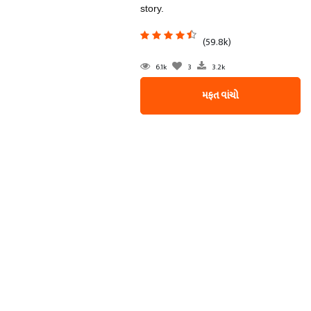
story.
(59.8k)
6.1k
3
3.2k
મફત વાંચો