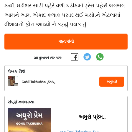
કર્યા. ઘડીભર સાડી પહેરે વળી ઘડીકમાં ડ્રેસ પહેરી લગભગ
આમને આમ એકાદ કલાક પસાર થઈ ગયો.ને એટલામાં
વીશાલનો ફોન આવ્યો ને કહ્યું પલક તું
મફત વાંચો
આ પુસ્તકને શેર કરો:
લેખક વિશે
અનુસરો
Gohil Takhubha ,,Shiv,,
સંપૂર્ણ નવલકથા
અધુુુરો પ્રેમ..
દ્વારા Gohil Takhubha ,,Shiv,,