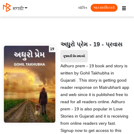
☰
લૉગિન
मराठी
મફત પ્રકાશિત કરો
અધુુુરો પ્રેમ - 19 - પ્રવાસ
ગુજરાતી પ્રેમ કથાઓ
Adhuro prem - 19 book and story is
written by Gohil Takhubha in
Gujarati . This story is getting good
reader response on Matrubharti app
and web since it is published free to
read for all readers online. Adhuro
prem - 19 is also popular in Love
Stories in Gujarati and it is receiving
from online readers very fast.
Signup now to get access to this