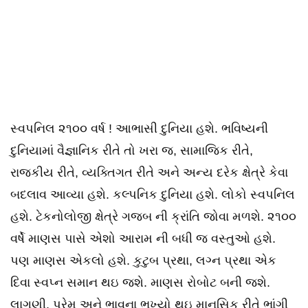
સ્વપનિલ ૨૧૦૦ વર્ષ ! આભાસી દુનિયા હશે. ભવિષ્યની
દુનિયામાં વૈજ્ઞાનિક રીતે તો ખરા જ, સામાજિક રીતે,
રાજકીય રીતે, વ્યક્તિગત રીતે અને અન્ય દરેક ક્ષેત્રે કેવા
બદલાવ આવ્યા હશે. કલ્પનિક દુનિયા હશે. લોકો સ્વપનિલ
હશે. ટેકનોલોજી ક્ષેત્રે ગજબ ની ક્રાંતિ જોવા મળશે. ૨૧૦૦
વર્ષે માણસ પાસે એશો આરામ ની બધી જ વસ્તુઓ હશે.
પણ માણસ એકલો હશે. કુટુબ પ્રથા, લગ્ન પ્રથા એક
દિવા સ્વપ્ન સમાન થઇ જશે. માણસ રોબોટ બની જશે.
લાગણી, પ્રેમ અને ભાવના ભૂખ્યો થઇ માનસિક રીતે ભાંગી