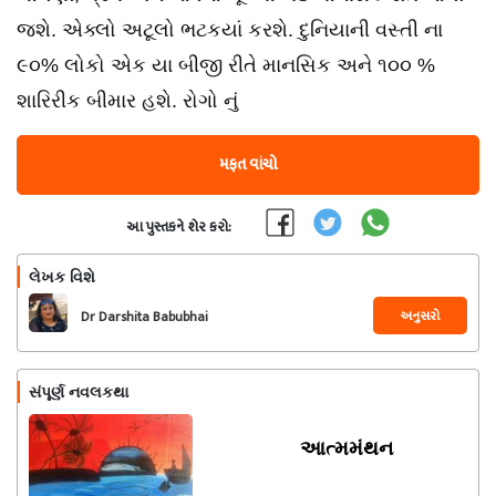
જશે. એક્લો અટૂલો ભટકયાં કરશે. દુનિયાની વસ્તી ના
૯૦% લોકો એક યા બીજી રીતે માનસિક અને ૧૦૦ %
શારિરીક બીમાર હશે. રોગો નું
મફત વાંચો
આ પુસ્તકને શેર કરો:
લેખક વિશે
અનુસરો
Dr Darshita Babubhai
Shah
સંપૂર્ણ નવલકથા
આત્મમંથન