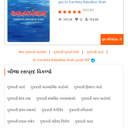
દ્વારા Dr Darshita Babubhai Shah
(633.3k)
345.5k
12
154.8k
કુલ એપિસોડ્સ : 31
શ્રેષ્ઠ ગુજરાતી વાર્તાઓ
|
ગુજરાતી પુસ્તકો PDF
|
ગુજરાતી વાર્તા
|
Dr Darshita Babubhai Shah પુસ્તકો PDF
બીજા રસપ્રદ વિકલ્પો
ગુજરાતી વાર્તા
ગુજરાતી આધ્યાત્મિક વાર્તાઓ
ગુજરાતી ફિક્શન વાર્તા
ગુજરાતી પ્રેરક કથા
ગુજરાતી ક્લાસિક નવલકથાઓ
ગુજરાતી બાળ વાર્તાઓ
ગુજરાતી હાસ્ય કથાઓ
ગુજરાતી મેગેઝિન
ગુજરાતી કવિતાઓ
ગુજરાતી પ્રવાસ વર્ણન
ગુજરાતી મહિલા વિશેષ
ગુજરાતી નાટક