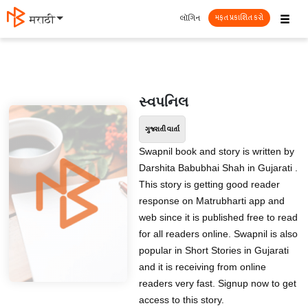
☰
લૉગિન
मराठी
મફત પ્રકાશિત કરો
સ્વપનિલ
ગુજરાતી વાર્તા
Swapnil book and story is written by
Darshita Babubhai Shah in Gujarati .
This story is getting good reader
response on Matrubharti app and
web since it is published free to read
for all readers online. Swapnil is also
popular in Short Stories in Gujarati
and it is receiving from online
readers very fast. Signup now to get
access to this story.