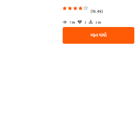
(16.4k)
7.9k
3
3.6k
મફત વાંચો