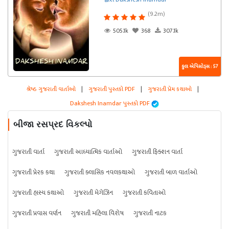
(9.2m)
505.1k
368
307.1k
કુલ એપિસોડ્સ : 57
શ્રેષ્ઠ ગુજરાતી વાર્તાઓ
|
ગુજરાતી પુસ્તકો PDF
|
ગુજરાતી પ્રેમ કથાઓ
|
Dakshesh Inamdar પુસ્તકો PDF
બીજા રસપ્રદ વિકલ્પો
ગુજરાતી વાર્તા
ગુજરાતી આધ્યાત્મિક વાર્તાઓ
ગુજરાતી ફિક્શન વાર્તા
ગુજરાતી પ્રેરક કથા
ગુજરાતી ક્લાસિક નવલકથાઓ
ગુજરાતી બાળ વાર્તાઓ
ગુજરાતી હાસ્ય કથાઓ
ગુજરાતી મેગેઝિન
ગુજરાતી કવિતાઓ
ગુજરાતી પ્રવાસ વર્ણન
ગુજરાતી મહિલા વિશેષ
ગુજરાતી નાટક