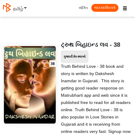
☰
લૉગિન
தமிழ்
મફત પ્રકાશિત કરો
ટ્રુથ બિહાઇન્ડ લવ - 38
ગુજરાતી પ્રેમ કથાઓ
Truth Behind Love - 38 book and
story is written by Dakshesh
Inamdar in Gujarati . This story is
getting good reader response on
Matrubharti app and web since it is
published free to read for all readers
online. Truth Behind Love - 38 is
also popular in Love Stories in
Gujarati and it is receiving from
online readers very fast. Signup now