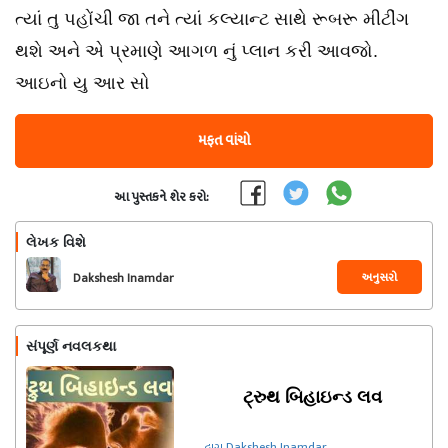
ત્યાં તુ પહોંચી જા તને ત્યાં કલ્યાન્ટ સાથે રૂબરૂ મીટીંગ
થશે અને એ પ્રમાણે આગળ નું પ્લાન કરી આવજો.
આઇનો યુ આર સો
મફત વાંચો
આ પુસ્તકને શેર કરો:
લેખક વિશે
અનુસરો
Dakshesh Inamdar
સંપૂર્ણ નવલકથા
ટ્રુથ બિહાઇન્ડ લવ
દ્વારા Dakshesh Inamdar