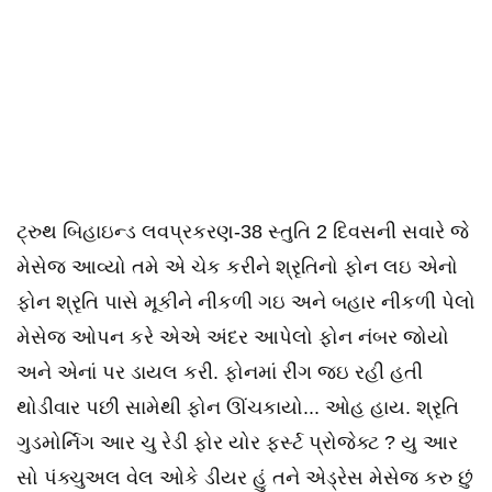
ટ્રુથ બિહાઇન્ડ લવપ્રકરણ-38 સ્તુતિ 2 દિવસની સવારે જે
મેસેજ આવ્યો તમે એ ચેક કરીને શ્રૃતિનો ફોન લઇ એનો
ફોન શ્રૃતિ પાસે મૂકીને નીકળી ગઇ અને બહાર નીકળી પેલો
મેસેજ ઓપન કરે એએ અંદર આપેલો ફોન નંબર જોયો
અને એનાં પર ડાયલ કરી. ફોનમાં રીંગ જઇ રહી હતી
થોડીવાર પછી સામેથી ફોન ઊંચકાયો... ઓહ હાય. શ્રૃતિ
ગુડમોર્નિગ આર ચુ રેડી ફોર યોર ફર્સ્ટ પ્રોજેક્ટ ? યુ આર
સો પંક્ચુઅલ વેલ ઓકે ડીયર હું તને એડ્રેસ મેસેજ કરુ છું