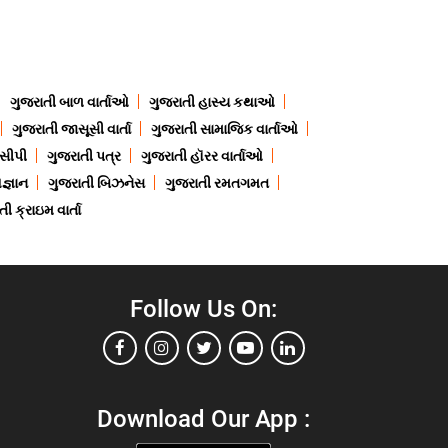
ગુજરાતી બાળ વાર્તાઓ
ગુજરાતી હાસ્ય કથાઓ
ગુજરાતી જાસૂસી વાર્તા
ગુજરાતી સામાજિક વાર્તાઓ
ેસીપી
ગુજરાતી પત્ર
ગુજરાતી હૉરર વાર્તાઓ
જ્ઞાન
ગુજરાતી બિઝનેસ
ગુજરાતી રમતગમત
ી ક્રાઇમ વાર્તા
Follow Us On:
Download Our App :