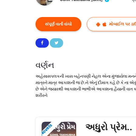
સંપૂર્ણ વાર્તા વાંચો
મોબાઈલ પર ડા
વર્ણન
અહેસાસપલકની ખાસ બહેનપણી નેહલ એના મુંજાયેલા મનને શાંત
માત્રને માત્ર આકાશની જ છે.ને એનું દીમાગ કહે છે કે ના 
છે એને જયારથી આકાશની ભાભીએ આકાશના હૈયાની વાત કરી
શરીરને
અધુુુરો પ્રેમ..
Novels