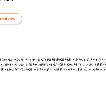
ઉનલોડ કરો
 પાડી ગ્ઈ. પલકના મનની મુંજવણ થોડીઘણી ઓછી થઈ પરંતુ પલકનું દીલ અને દીમાગ 
એવું ના હોય, તારે તારા વડીલો અને સમાજ ના મોભાદાર માણસોએ જે વાત નક્કી કરી 
 ત્યારથી જ પલક ઘણી બેચેની અનુભવી રહી છે. અને એના વિચારો ખતમ થવાનુ