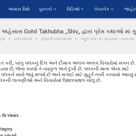
અમારા વિશે
પુસ્તકો 
વિડિઓ 
પેપરબેક 
જાહેર
 8 - અહેસાસ Gohil Takhubha ,,Shiv,, દ્વારા પ્રેમ કથાઓ મા
હોમ
નવલકથાઓ
ગુજરાતી નવલકથાઓ
અધુુુરો પ્રેમ - 8 - અહેસાસ - નવલકથા
 કરી, પરંતુ પલકનું દિલ અને દીમાગ અલગ-અલગ વિચારોમાં મગન છે.
 છે, જેના કારણે તે વ્યાકુળ અને દુખી છે. પલકની માતા એના માટે
લકને સારો જવું મળ્યો છે અને સગાઈ માટે મુહૂર્ત નક્કી કરવામાં આવ્યું છ
પલકની લાગણીઓ અને વિચારોમાં ઉથલપાથલ ચાલુ છે.
6.5k
Views
tegory
રેમ કથાઓ