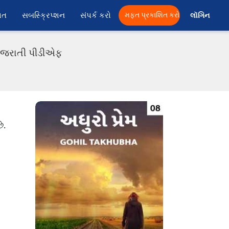
ાત
સબસ્ક્રિપ્શન
સંપર્ક કરો
મફત પ્રકાશિત કરો
લૉગિન 
ં ગુજરાતી પીડીએફ
ે.