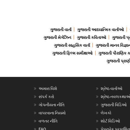
ગુજરાતી વાર્તા
ગુજરાતી આધ્યાત્મિક વાર્તાઓ
ગુજરાતી મેગેઝિન
ગુજરાતી કવિતાઓ
ગુજરાતી પ્
ગુજરાતી સાહસિક વાર્તા
ગુજરાતી માનવ વિજ્ઞા
ગુજરાતી ફિલ્મ સમીક્ષાઓ
ગુજરાતી પૌરાણિક
ગુજરાતી પ્ર
અમારા વિશે
શ્રેષ્ઠ વાર્તાઓ
સંપર્ક કરો
શ્રેષ્ઠ નવલકથા
ગોપનીયતા નીતિ
ગુજરાતી વિડિઓ
વાપરવાના નિયમો
લેખકો
વળતર નીતિ
શોર્ટ વિડિઓ
FAQ
પેપરબેક પ્રકાશિત