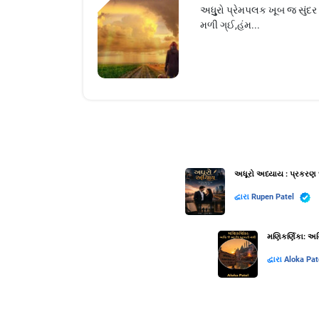
અધુુુરો પ્રેમપલક ખૂબ જ સુ
મળી ગ્ઈ,હંમ...
અધૂરો અધ્યાય : પ્રકરણ 
દ્વારા
Rupen Patel
મણિકર્ણિકા: અગ્
દ્વારા
Aloka Pat