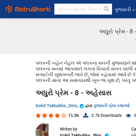
ગુજરાતી
અધુુુરો પ્રેમ -
પલકની બહેન નેહલ એ પલકના મનની મુંજવણને શાંત
પલકના મનમાં આકાશને લગતા વિચારો સતત ચાલી રહ્યા
સગાઈની ખુશખબરી લાવે છે, જેમાં કહેવામાં આવે છે કે પ
પલકની માતા આ સમાચારથી ખૂબ જ ખુશ છે, પરંતુ 
અધુુુરો પ્રેમ - 8 - અહેસાસ
Gohil Takhubha ,,Shiv,,
દ્વારા
ગુજરાતી પ્રેમ કથાઓ
71.9k
3.7k
Downloads
Writen by
Ca
Gohil Takhubha ,,Shiv,,
પ્