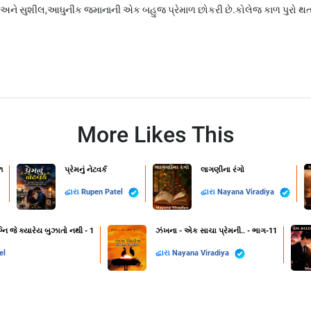
ંદર અને સુશીલ,આધુનીક જમાનાની એક બહુજ પ્રેમાળ છોકરી છે.કોલેજ કાળ પુરો
More Likes This
૧
પ્રેમનું નેટવર્ક
લાગણીના રંગો
દ્વારા
Rupen Patel
દ્વારા
Nayana Viradiya
નિ જે ક્યારેય બુઝાતો નથી - 1
ઝંખના - એક સાચા પ્રેમની.. - ભાગ-11
el
દ્વારા
Nayana Viradiya