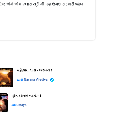
 થતાંજ એને એક કલાસ થ્રી ની પણ ઉમદા સરકારી જોબ
સહિયારા શ્વાસ - અધ્યાય 1
દ્વારા
Nayana Viradiya
પ્રેમ કરારમાં નહતો - 1
દ્વારા
Maya