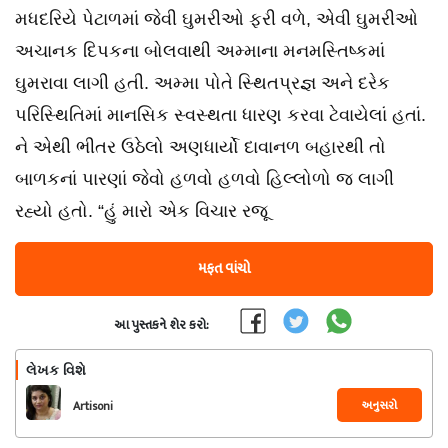
મધદરિયે પેટાળમાં જેવી ઘુમરીઓ ફરી વળે, એવી ઘુમરીઓ
અચાનક દિપકના બોલવાથી અમ્માના મનમસ્તિષ્કમાં
ઘુમરાવા લાગી હતી. અમ્મા પોતે સ્થિતપ્રજ્ઞ અને દરેક
પરિસ્થિતિમાં માનસિક સ્વસ્થતા ધારણ કરવા ટેવાયેલાં હતાં.
ને એથી ભીતર ઉઠેલો અણધાર્યો દાવાનળ બહારથી તો
બાળકનાં પારણાં જેવો હળવો હળવો હિલ્લોળો જ લાગી
રહ્યો હતો. “હું મારો એક વિચાર રજૂ
મફત વાંચો
આ પુસ્તકને શેર કરો:
લેખક વિશે
અનુસરો
Artisoni