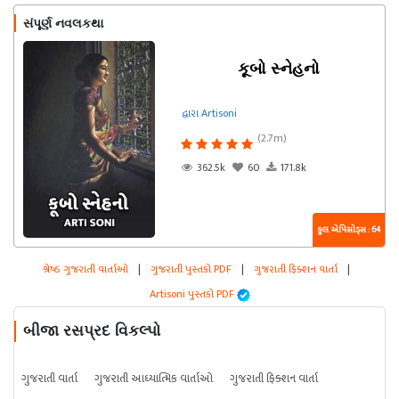
સંપૂર્ણ નવલકથા
કૂબો સ્નેહનો
દ્વારા Artisoni
(2.7m)
362.5k
60
171.8k
કુલ એપિસોડ્સ : 64
શ્રેષ્ઠ ગુજરાતી વાર્તાઓ
|
ગુજરાતી પુસ્તકો PDF
|
ગુજરાતી ફિક્શન વાર્તા
|
Artisoni પુસ્તકો PDF
બીજા રસપ્રદ વિકલ્પો
ગુજરાતી વાર્તા
ગુજરાતી આધ્યાત્મિક વાર્તાઓ
ગુજરાતી ફિક્શન વાર્તા