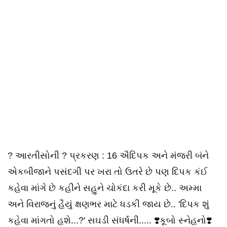
? આરતીસોની ? પ્રકરણ : 16 ઐદિપક અને મંજરી બંને
એકબીજાને પસંદગી પર ખરા તો ઉતરે છે પણ દિપક કંઈ
કહેવા માંગે છે કહીને સહુને ચોકંદા કરી મૂકે છે.. અમ્મા
અને વિરાજનું હૈયું ક્ષણભર માટે ધડકી જાય છે.. 'દિપક શું
કહેવા માંગતો હશે...?' સઘડી સંધર્ષની..... ❣️કૂબો સ્નેહનો❣️