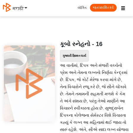
☰
લૉગિન
मराठी
મફત પ્રકાશિત કરો
કૂબો સ્નેહનો - 16
ગુજરાતી ફિક્શન વાર્તા
આ વાર્તામાં, દિપક અને મંજરી વચ્ચેનો
પ્રેમ અને તેમના લગ્નનો નિર્ણય કેન્દ્રમાં
છે. દિપક, જે કોર્ટ મેરેજ કરવા માંગે છે,
તેના વિચારોને રજૂ કરે છે, જે સૌને ચોંકાવે
છે. તેમને તમામની સહમતી મળશે કે કેમ
તે અંગે સંશય છે, પરંતુ તેઓ માણીને આ
વિચારને સ્વીકારતા હોય છે. સુભદ્રાબેન
દિપકના કોલેજના સેમેસ્ટર વિશે વિચારતા
કહ્યું કે લગ્ન આ મહિનામાં થઈ જાય તો
સારું રહેશે. અંતે, સૌએ સાદા લગ્ન યોજવા