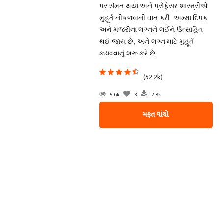
પર સંમત થયાં અને પ્રોફેસર શાસ્ત્રીએ
મુહૂર્ત નીકળવાની વાત કરી. અમ્મા દિપક
અને મંજરીના લગ્નને લઈને ઉત્સાહિત
થઈ જાય છે, અને લગ્ન માટે મુહૂર્ત
કઢાવવાનું શરૂ કરે છે.
(52.2k)
5.6k
3
2.8k
મફત વાંચો