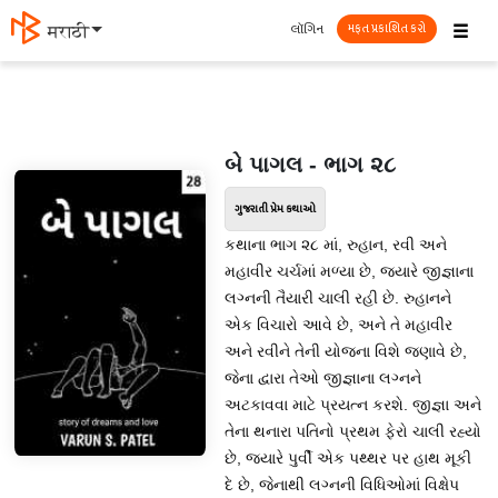
☰
લૉગિન
मराठी
મફત પ્રકાશિત કરો
બે પાગલ - ભાગ ૨૮
ગુજરાતી પ્રેમ કથાઓ
કથાના ભાગ ૨૮ માં, રુહાન, રવી અને
મહાવીર ચર્ચમાં મળ્યા છે, જ્યારે જીજ્ઞાના
લગ્નની તૈયારી ચાલી રહી છે. રુહાનને
એક વિચારો આવે છે, અને તે મહાવીર
અને રવીને તેની યોજના વિશે જણાવે છે,
જેના દ્વારા તેઓ જીજ્ઞાના લગ્નને
અટકાવવા માટે પ્રયત્ન કરશે. જીજ્ઞા અને
તેના થનારા પતિનો પ્રથમ ફેરો ચાલી રહ્યો
છે, જ્યારે પુર્વી એક પથ્થર પર હાથ મૂકી
દે છે, જેનાથી લગ્નની વિધિઓમાં વિક્ષેપ