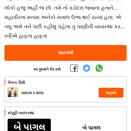
લોકો હજુ અહીં જ છો. તમે તો વડોદરા જવાના હતાને...
મહાવીરના મનમા અનેકો સવાલ ઉભા થઈ રહ્યા હતા. એ
બધુ અમે તને પછી કહીશુ પહેલા તુ પાણીની વ્યવસ્થા કર...
રવીએ હાફતા હાફતા
મફત વાંચો
આ પુસ્તકને શેર કરો:
લેખક વિશે
અનુસરો
VARUN S. PATEL
સંપૂર્ણ નવલકથા
બે પાગલ