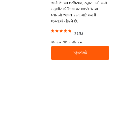
આવે છે. આ દરમિયાન, રુહાન, રવી અને
મહાવીર એક્ટિવા પર જઇને તેમના
પ્લાનનો અમલ કરવા માટે ગમતી
જગ્યાએ નીકળે છે.
(79.1k)
6.4k
4
2.3k
મફત વાંચો