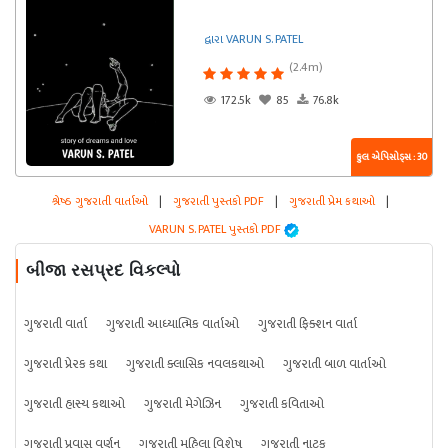
દ્વારા VARUN S. PATEL
(2.4m)
172.5k
85
76.8k
કુલ એપિસોડ્સ : 30
શ્રેષ્ઠ ગુજરાતી વાર્તાઓ
|
ગુજરાતી પુસ્તકો PDF
|
ગુજરાતી પ્રેમ કથાઓ
|
VARUN S. PATEL પુસ્તકો PDF
બીજા રસપ્રદ વિકલ્પો
ગુજરાતી વાર્તા
ગુજરાતી આધ્યાત્મિક વાર્તાઓ
ગુજરાતી ફિક્શન વાર્તા
ગુજરાતી પ્રેરક કથા
ગુજરાતી ક્લાસિક નવલકથાઓ
ગુજરાતી બાળ વાર્તાઓ
ગુજરાતી હાસ્ય કથાઓ
ગુજરાતી મેગેઝિન
ગુજરાતી કવિતાઓ
ગુજરાતી પ્રવાસ વર્ણન
ગુજરાતી મહિલા વિશેષ
ગુજરાતી નાટક