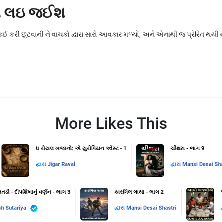
્યાં લઇ જઈશ
ઈ કરી છૂટવાની ને વાચકો દ્વારા સારો આવકાર મળ્યો, અને એનાથી જ પ્રેરિત થયી ને 
More Likes This
ધ રોયલ ખજાનો: એ યુરોપિયન ક્વેસ્ટ - 1
ચીથરા - ભાગ 9
દ્વારા
Jigar Raval
દ્વારા
Mansi Desai Sha
તડી - દીપશિખાનું વર્ણન - ભાગ 3
કારગિલ ગાથા - ભાગ 2
h Sutariya
દ્વારા
Mansi Desai Shastri