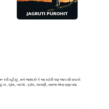
 શરૂ કરી રહી છુ , મને આશા છે કે આ સ્ટોરી પણ આપ સૌ વાચકો
ખ દુઃખ , પ્રેમ , બદલો , ક્રોધ , લાગણી , સમજ એવા ઘણા બધા