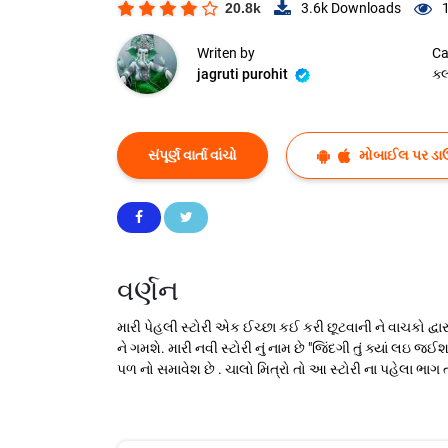
20.8k
3.6k
Downloads
Writen by
Ca
jagruti purohit
ક
સંપૂર્ણ વાર્તા વાંચો
મોબાઈલ પર ડા
વર્ણન
મારી પેહલી સ્ટોરી એક ઈચ્છા કઈ કરી છૂટવાની ને વાચકો દ્વ
ને ગમશે. મારી નવી સ્ટોરી નું નામ છે "જિંદગી તું ક્યાં લઇ
પળ નો સમાવેશ છે . ચાલો મિત્રો તો આ સ્ટોરી ના પહેલા 