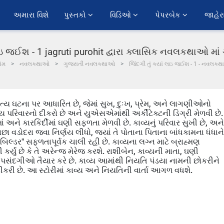
અમારા વિશે
પુસ્તકો 
વિડિઓ 
પેપરબેક 
જાહેર
ં લઇ જઈશ - 1 jagruti purohit દ્વારા ક્લાસિક નવલકથાઓ મા
ોમ
નવલકથાઓ
ગુજરાતી નવલકથાઓ
જિંદગી તું ક્યાં લઇ જઈશ - 1 - નવલકથા
સત્ય ઘટના પર આધારિત છે, જેમાં સુખ, દુઃખ, પ્રેમ, અને લાગણીઓનો
્ય પરિવારનો દીકરો છે અને યુએસએમાંથી અર્કીટેક્ટની ડિગ્રી મેળવી છે.
અને કારકિર્દીમાં ઘણી સફળતા મેળવી છે. કાવ્યનું પરિવાર સુખી છે, અને
છા વડોદરા જવા નિર્ણય લીધો, જ્યાં તે પોતાના પિતાના બાંધકામના ધંધાને
બિલ્ડર" સફળતાપૂર્વક ચાલી રહી છે. કાવ્યના લગ્ન માટે બ્રાહ્મણ
્યું છે કે તે અરેન્જ મેરેજ કરશે. રાશીબેન, કાવ્યની માતા, ઘણી
ે પસંદગીઓ તૈયાર કરે છે. કાવ્ય આમાંથી નિયતિ પંડયા નામની છોકરીને
દીકરી છે. આ સ્ટોરીમાં કાવ્ય અને નિયતિની વાર્તા આગળ વધશે.