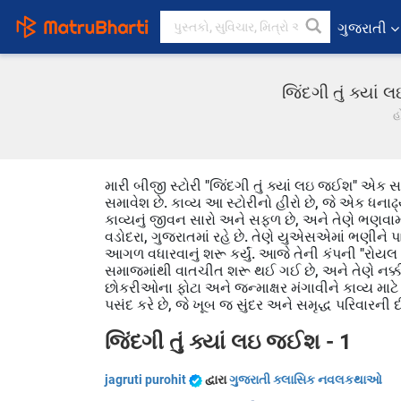
ગુજરાતી
જિંદગી તું ક્યા
હ
મારી બીજી સ્ટોરી "જિંદગી તું ક્યાં લઇ જઈશ" એક 
સમાવેશ છે. કાવ્ય આ સ્ટોરીનો હીરો છે, જે એક ધનાઢ
કાવ્યનું જીવન સારો અને સફળ છે, અને તેણે ભણવામાં 
વડોદરા, ગુજરાતમાં રહે છે. તેણે યુએસએમાં ભણીને પા
આગળ વધારવાનું શરૂ કર્યું. આજે તેની કંપની "રોયલ 
સમાજમાંથી વાતચીત શરૂ થઈ ગઈ છે, અને તેણે નક્કી કર
છોકરીઓના ફોટા અને જન્માક્ષર મંગાવીને કાવ્ય માટ
પસંદ કરે છે, જે ખૂબ જ સુંદર અને સમૃદ્ધ પરિવારની 
જિંદગી તું ક્યાં લઇ જઈશ - 1
jagruti purohit
દ્વારા
ગુજરાતી ક્લાસિક નવલકથાઓ