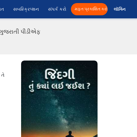
ાત
સબસ્ક્રિપ્શન
સંપર્ક કરો
મફત પ્રકાશિત કરો
લૉગિન 
ં ગુજરાતી પીડીએફ
 તે