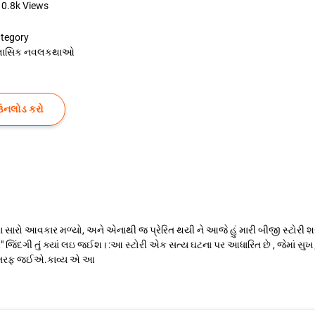
10.8k
Views
tegory
્લાસિક નવલકથાઓ
ઉનલોડ કરો
ારા સારો આવકાર મળ્યો, અને એનાથી જ પ્રેરિત થયી ને આજે હું મારી બીજી સ્ટોરી
 જઈશ" જિંદગી તું ક્યાં લઇ જઈશ। :આ સ્ટોરી એક સત્ય ઘટના પર આધારિત છે , જેમાં સુ
ભાગ તરફ જઈએ.કાવ્ય એ આ