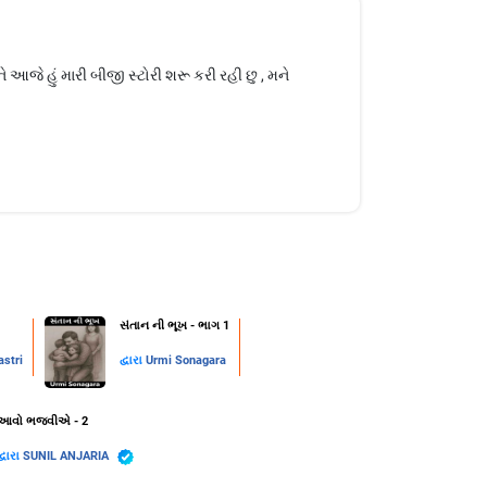
આજે હું મારી બીજી સ્ટોરી શરૂ કરી રહી છુ , મને
સંતાન ની ભૂખ - ભાગ 1
stri
દ્વારા
Urmi Sonagara
આવો ભજવીએ - 2
દ્વારા
SUNIL ANJARIA