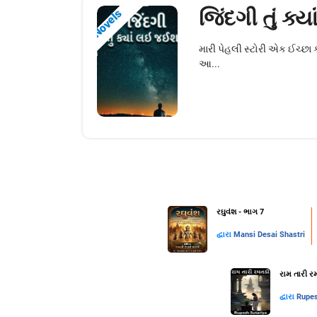
જિંદગી તું ક
Novels
મારી પેહલી સ્ટોરી એક ઈચ્છા ક
આ...
રઘુવંશ - ભાગ 7
દ્વારા
Mansi Desai Shastri
રામ તારી રમ
દ્વારા
Rupes