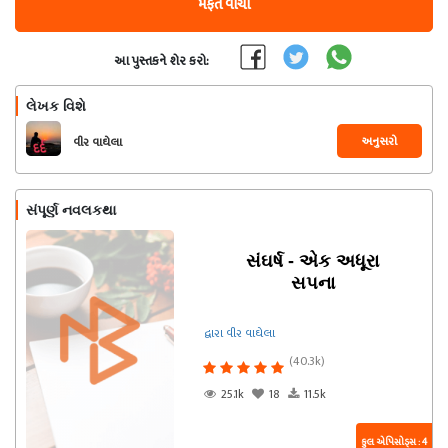
મફત વાંચો
આ પુસ્તકને શેર કરો:
લેખક વિશે
અનુસરો
વીર વાઘેલા
સંપૂર્ણ નવલકથા
સંઘર્ષ - એક અધૂરા
સપના
દ્વારા વીર વાઘેલા
(40.3k)
25.1k
18
11.5k
કુલ એપિસોડ્સ : 4