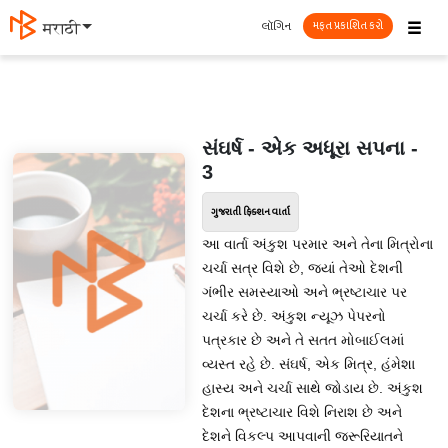
☰
લૉગિન
मराठी
મફત પ્રકાશિત કરો
સંઘર્ષ - એક અધૂરા સપના -
3
ગુજરાતી ફિક્શન વાર્તા
આ વાર્તા અંકુશ પરમાર અને તેના મિત્રોના
ચર્ચા સત્ર વિશે છે, જ્યાં તેઓ દેશની
ગંભીર સમસ્યાઓ અને ભ્રષ્ટાચાર પર
ચર્ચા કરે છે. અંકુશ ન્યૂઝ પેપરનો
પત્રકાર છે અને તે સતત મોબાઈલમાં
વ્યસ્ત રહે છે. સંઘર્ષ, એક મિત્ર, હંમેશા
હાસ્ય અને ચર્ચા સાથે જોડાય છે. અંકુશ
દેશના ભ્રષ્ટાચાર વિશે નિરાશ છે અને
દેશને વિકલ્પ આપવાની જરૂરિયાતને