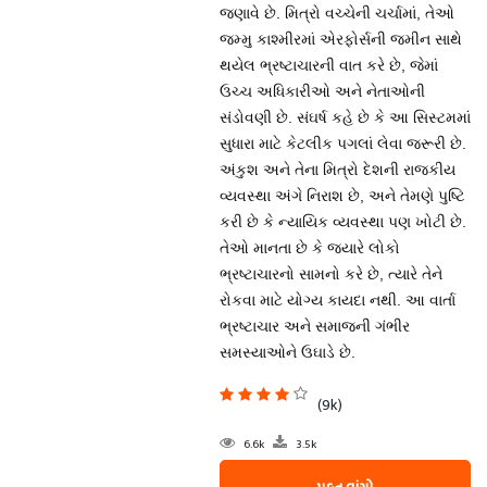
જણાવે છે. મિત્રો વચ્ચેની ચર્ચામાં, તેઓ
જમ્મુ કાશ્મીરમાં એરફોર્સની જમીન સાથે
થયેલ ભ્રષ્ટાચારની વાત કરે છે, જેમાં
ઉચ્ચ અધિકારીઓ અને નેતાઓની
સંડોવણી છે. સંઘર્ષ કહે છે કે આ સિસ્ટમમાં
સુધારા માટે કેટલીક પગલાં લેવા જરૂરી છે.
અંકુશ અને તેના મિત્રો દેશની રાજકીય
વ્યવસ્થા અંગે નિરાશ છે, અને તેમણે પુષ્ટિ
કરી છે કે ન્યાયિક વ્યવસ્થા પણ ખોટી છે.
તેઓ માનતા છે કે જ્યારે લોકો
ભ્રષ્ટાચારનો સામનો કરે છે, ત્યારે તેને
રોકવા માટે યોગ્ય કાયદા નથી. આ વાર્તા
ભ્રષ્ટાચાર અને સમાજની ગંભીર
સમસ્યાઓને ઉઘાડે છે.
(9k)
6.6k
3.5k