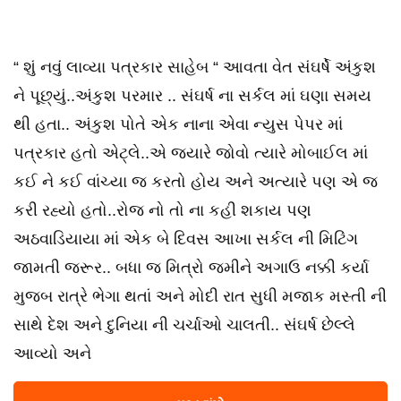
“ શું નવું લાવ્યા પત્રકાર સાહેબ “ આવતા વેત સંઘર્ષે અંકુશ
ને પૂછ્યું..અંકુશ પરમાર .. સંઘર્ષ ના સર્કલ માં ઘણા સમય
થી હતા.. અંકુશ પોતે એક નાના એવા ન્યુસ પેપર માં
પત્રકાર હતો એટ્લે..એ જ્યારે જોવો ત્યારે મોબાઈલ માં
કઈ ને કઈ વાંચ્યા જ કરતો હોય અને અત્યારે પણ એ જ
કરી રહ્યો હતો..રોજ નો તો ના કહી શકાય પણ
અઠવાડિયાયા માં એક બે દિવસ આખા સર્કલ ની મિટિંગ
જામતી જરૂર.. બધા જ મિત્રો જમીને અગાઉ નક્કી કર્યા
મુજબ રાત્રે ભેગા થતાં અને મોદી રાત સુધી મજાક મસ્તી ની
સાથે દેશ અને દુનિયા ની ચર્ચાઓ ચાલતી.. સંઘર્ષ છેલ્લે
આવ્યો અને