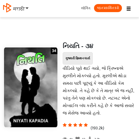
☰
લૉગિન
मराठी
મફત પ્રકાશિત કરો
નિયતિ - ૩૪
ગુજરાતી ફિક્શન વાર્તા
વીડિયો પૂરો થઈ ગયો, જે ક્રિષ્નાએ
મુરલીને મોકલ્યો હતો. મુરલીએ થોડા
સમય પછી પૂછ્યું કે આ વીડિયો કેમ
મોકલ્યો. તે કહે છે કે તે માત્ર એ જ નહીં,
પરંતુ તેને પણ મોકલ્યો છે. નટખટ એનો
મોબાઈલ બંધ કરીને કહે છે કે આજે સવારે
જ મેસેજ આવ્યો હતો.
(193.2k)