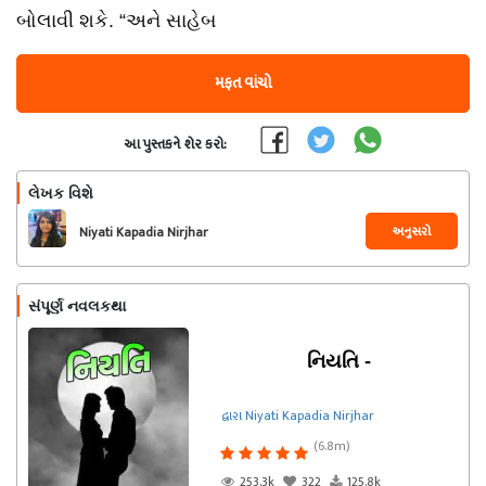
બોલાવી શકે. “અને સાહેબ
મફત વાંચો
આ પુસ્તકને શેર કરો:
લેખક વિશે
અનુસરો
Niyati Kapadia Nirjhar
સંપૂર્ણ નવલકથા
નિયતિ -
દ્વારા Niyati Kapadia Nirjhar
(6.8m)
253.3k
322
125.8k