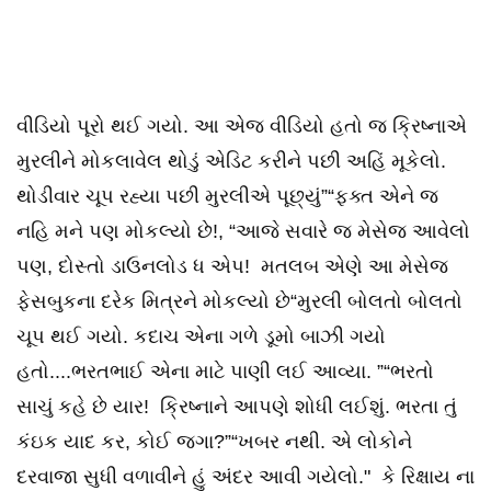
વીડિયો પૂરો થઈ ગયો. આ એજ વીડિયો હતો જ ક્રિષ્નાએ
મુરલીને મોકલાવેલ થોડું એડિટ કરીને પછી અહિં મૂકેલો.
થોડીવાર ચૂપ રહ્યા પછી મુરલીએ પૂછ્યું”“ફક્ત એને જ
નહિ મને પણ મોકલ્યો છે!, “આજે સવારે જ મેસેજ આવેલો
પણ, દોસ્તો ડાઉનલોડ ધ એપ! મતલબ એણે આ મેસેજ
ફેસબુકના દરેક મિત્રને મોકલ્યો છે“મુરલી બોલતો બોલતો
ચૂપ થઈ ગયો. કદાચ એના ગળે ડૂમો બાઝી ગયો
હતો....ભરતભાઈ એના માટે પાણી લઈ આવ્યા. ”“ભરતો
સાચું કહે છે યાર! ક્રિષ્નાને આપણે શોધી લઈશું. ભરતા તું
કંઇક યાદ કર, કોઈ જગા?”“ખબર નથી. એ લોકોને
દરવાજા સુધી વળાવીને હું અંદર આવી ગયેલો." કે રિક્ષાય ના