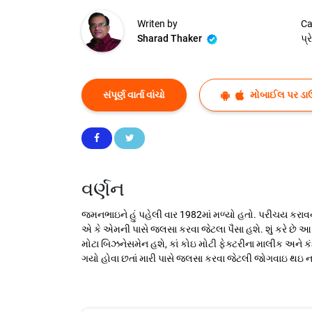
Writen by
Ca
Sharad Thaker
પ્
સંપૂર્ણ વાર્તા વાંચો
મોબાઈલ પર ડા
વર્ણન
જમનભાઇને હું પહેલી વાર 1982માં મળ્યો હતો. પરીચય 
એ કે એમની પાસે જલસા કરવા જેટલા પૈસા હશે. શું કરે છે 
મોટા બિઝનેસમેન હશે, કાં કોઇ મોટી ફેક્ટરીના માલીક અને ક
ગયો હોવા છતાં મારી પાસે જલસા કરવા જેટલી જોગવાઇ થઇ ન