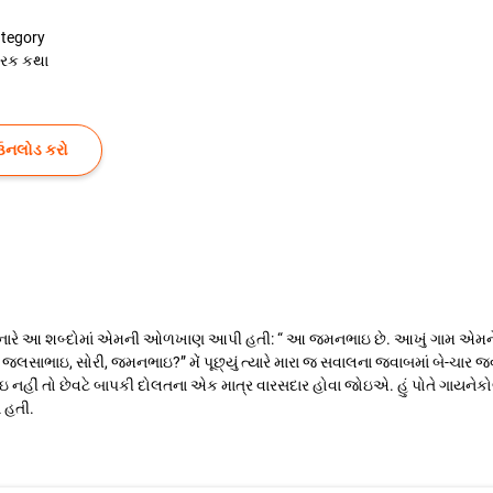
tegory
રેરક કથા
ઉનલોડ કરો
કરાવનારે આ શબ્દોમાં એમની ઓળખાણ આપી હતી: “ આ જમનભાઇ છે. આખું ગામ એમ
આ જલસાભાઇ, સોરી, જમનભાઇ?” મેં પૂછ્યું ત્યારે મારા જ સવાલના જવાબમાં બે-ચ
ંઇ નહીં તો છેવટે બાપકી દોલતના એક માત્ર વારસદાર હોવા જોઇએ. હું પોતે ગાયનેકો
 હતી.