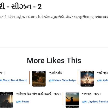
રી - સીઝન - 2
ાર ડો. પટેલ સાહેબના બંગલાની ડોરબેલ ગૂંજી ઉઠી. નોકરે બારણું ઊઘાડ્યું. ઝાંપા 
More Likes This
ન - 1
અધૂરી રસીદ
અહં બ્રહ
ારા
Mansi Desai Shastri
દ્વારા
Nirav Chhabhaiya
દ્વારા
Ash
નસીબના ખેલ: એક સાચી કહાની - ભાગ 1
બાળપણ - ભાગ 1
દ્વારા
ketan
દ્વારા
Jaydeep Pancha