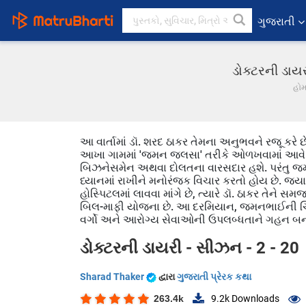
ગુજરાતી
ડોક્ટરની ડાયર
હો
આ વાર્તામાં ડૉ. શરદ ઠાકર તેમના અનુભવને રજૂ કરે 
આખા ગામમાં 'જમન જલસા' તરીકે ઓળખવામાં આવે છે. પ
બિઝનેસમેન અથવા દોલતના વારસદાર હશે. પરંતુ જમન
ધ્યાનમાં રાખીને મનોરંજક વિચાર કરતો હોય છે. જ્યા
હોસ્પિટલમાં લાવવા માંગે છે, ત્યારે ડૉ. ઠાકર તેને સમ
બિલ-માફી યોજના છે. આ દરમિયાન, જમનભાઈની ચિંતા 
વર્ગો અને આરોગ્ય સેવાઓની ઉપલબ્ધતાને ગહન બના
ડોક્ટરની ડાયરી - સીઝન - 2 - 20
Sharad Thaker
દ્વારા
ગુજરાતી પ્રેરક કથા
263.4k
9.2k
Downloads