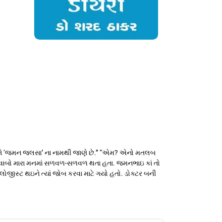
ને ‘જમન જલસા’ ના નામથી જાણે છે.” “એમ? એનો મતલબ
ાર જવાબો મારા મનમાં સળવળ-સળવળ થતા હતા. જમનભાઇ કાં તો
લોજીસ્ટ થઇને ત્યાં જોબ કરવા માટે ગયો હતો. ડોક્ટર બની