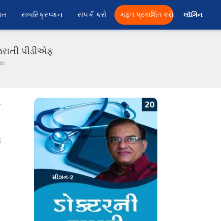
ાત
સબસ્ક્રિપ્શન
સંપર્ક કરો
મફત પ્રકાશિત કરો
લૉગિન 
ગુજરાતી પીડીએફ
થા
ે
ય