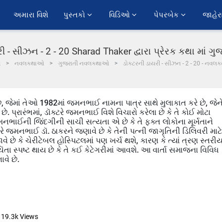
અમારા વિશે
પુસ્તકો 
વિડિઓ 
પેપરબેક 
જાહેર
ી - સીઝન - 2 - 20 Sharad Thaker દ્વારા પ્રેરક કથા માં 
મ
નવલકથાઓ
ગુજરાતી નવલકથાઓ
ડોક્ટરની ડાયરી - સીઝન - 2 - 20 - નવલક
છે, જેમાં તેઓ 1982માં જમનભાઈ નામના પાત્ર સાથે મુલાકાત કરે છે, જેન
્રારંભમાં, ડૉક્ટરે જમનભાઈ વિશે વિચારો કરેલા છે કે તે કોઈ મોટા
ભાઈની જિંદગીની સાચી સત્યતા એ છે કે તે ફક્ત લોકોના મૂર્ખતાને
રે જમનભાઈ ડૉ. ઠાકરને જણાવે છે કે તેની પત્ની જાગૃતિની ડિલિવરી માટે
જાવે છે કે ચેરીટેબલ હોસ્પિટલમાં પણ ખર્ચ થશે, કારણ કે ત્યાં ત્રણ સ્તરી
સ્પષ્ટ થાય છે કે તે કઈ કેટેગરીમાં આવશે. આ વાર્તા સમાજના વિવિધ
વે છે.
19.3k
Views