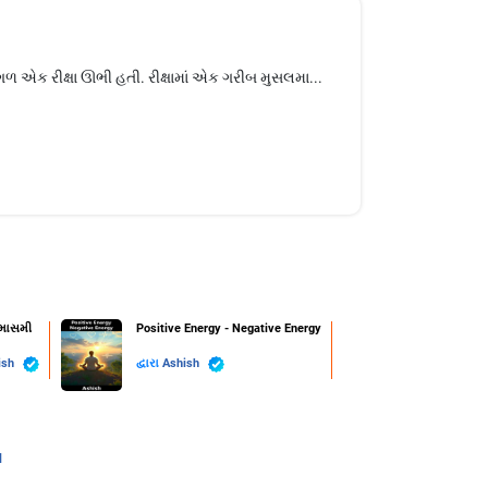
આગળ એક રીક્ષા ઊભી હતી. રીક્ષામાં એક ગરીબ મુસલમા...
્માસમી
Positive Energy - Negative Energy
ish
દ્વારા
Ashish
l