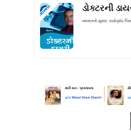
ડોક્ટરની ડાય
Novels
મધરાતનો સુમાર. વયોવૃધ્ધ, બિમ
મારી વાત - પ્રસ્તાવના
મૌ
દ્વારા
Mansi Desai Shastri
દ્વ