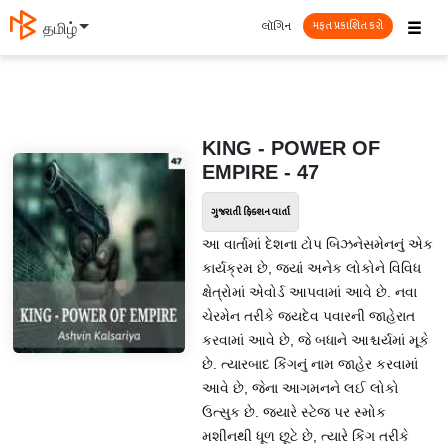
☰
લૉગિન
தமிழ்
મફત પ્રકાશિત કરો
KING - POWER OF
EMPIRE - 47
ગુજરાતી ફિક્શન વાર્તા
આ વાર્તામાં દેશના ટોપ બિઝનેસમેનનું એક
કાર્યક્રમ છે, જ્યાં અનેક લોકોને વિવિધ
ક્ષેત્રોમાં એવોર્ડ આપવામાં આવે છે. નવા
ચેરમેન તરીકે જયદેવ પવારની જાહેરાત
કરવામાં આવે છે, જે બધાને આશ્ચર્યમાં મૂકે
છે. ત્યારબાદ કિંગનું નામ જાહેર કરવામાં
આવે છે, જેના આગમનને લઈ લોકો
ઉત્સુક છે. જ્યારે સ્ટેજ પર સ્મોક
મશીનથી ધૂળ છૂટે છે, ત્યારે કિંગ તરીકે