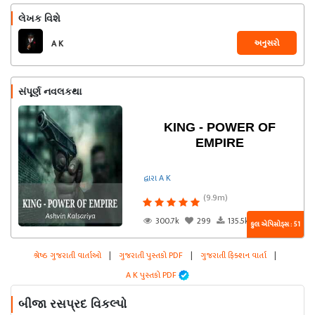
લેખક વિશે
અનુસરો
A K
સંપૂર્ણ નવલકથા
KING - POWER OF
EMPIRE
દ્વારા A K
(9.9m)
300.7k
299
135.5k
કુલ એપિસોડ્સ : 51
શ્રેષ્ઠ ગુજરાતી વાર્તાઓ
|
ગુજરાતી પુસ્તકો PDF
|
ગુજરાતી ફિક્શન વાર્તા
|
A K પુસ્તકો PDF
બીજા રસપ્રદ વિકલ્પો