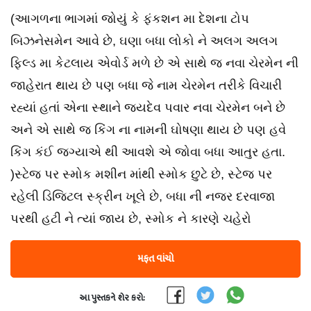
(આગળના ભાગમાં જોયું કે ફંકશન મા દેશના ટોપ
બિઝનેસમેન આવે છે, ઘણા બધા લોકો ને અલગ અલગ
ફિલ્ડ મા કેટલાય એવોર્ડ મળે છે એ સાથે જ નવા ચેરમેન ની
જાહેરાત થાય છે પણ બધા જે નામ ચેરમેન તરીકે વિચારી
રહ્યાં હતાં એના સ્થાને જયદેવ પવાર નવા ચેરમેન બને છે
અને એ સાથે જ કિંગ ના નામની ઘોષણા થાય છે પણ હવે
કિંગ કંઈ જગ્યાએ થી આવશે એ જોવા બધા આતુર હતા.
)સ્ટેજ પર સ્મોક મશીન માંથી સ્મોક છુટે છે, સ્ટેજ પર
રહેલી ડિજિટલ સ્ક્રીન ખૂલે છે, બધા ની નજર દરવાજા
પરથી હટી ને ત્યાં જાય છે, સ્મોક ને કારણે ચહેરો
મફત વાંચો
આ પુસ્તકને શેર કરો: