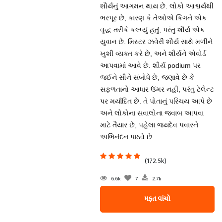
શૌર્યનું આગમન થાય છે. લોકો આશ્ચર્યથી
ભરપૂર છે, કારણ કે તેઓએ કિંગને એક
વૃદ્ધ તરીકે કલ્પ્યું હતું, પરંતુ શૌર્ય એક
યુવાન છે. મિસ્ટર ઝવેરી શૌર્ય સાથે મળીને
ખુશી વ્યક્ત કરે છે, અને શૌર્યને એવોર્ડ
આપવામાં આવે છે. શૌર્ય podium પર
જઈને સૌને સંબોધે છે, જણાવે છે કે
સફળતાનો આધાર ઉંમર નહીં, પરંતુ ટેલેન્ટ
પર મર્યાદિત છે. તે પોતાનું પરિચય આપે છે
અને લોકોના સવાલોના જવાબ આપવા
માટે તૈયાર છે, પહેલા જયદેવ પવારને
અભિનંદન પાઠવે છે.
(172.5k)
6.6k
7
2.7k
મફત વાંચો