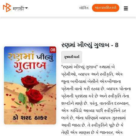
☰
લૉગિન
मराठी
મફત પ્રકાશિત કરો
રણમાં ખીલ્યું ગુલાબ - 8
ગુજરાતી વાર્તા
"રણમાં ખીલ્યું ગુલાબ" કથામાં બે
પ્રેમીઓ, વ્યાપક અને સ્વીકૃતિ, એક
જુના બગીચામાં બેસીને એકબીજાના
પ્રેમની વાતો કરી રહ્યા છે. વ્યાપક પોતાના
પ્રેમની પ્રશંસા કરે છે અને સ્વીકૃતિ તેના
શબ્દોને માણે છે. પરંતુ, વાતચીત દરમ્યાન,
એક કાચિંડો આવ્યા પછી સ્વીકૃતિને ડર
લાગે છે, જેના પરિણામે વ્યાપક ગુસ્સામાં
આવી જાય છે. તે સ્વીકૃતિને પૂછે છે કે
તેણી એક માણસ છે કે જાનવર, એક