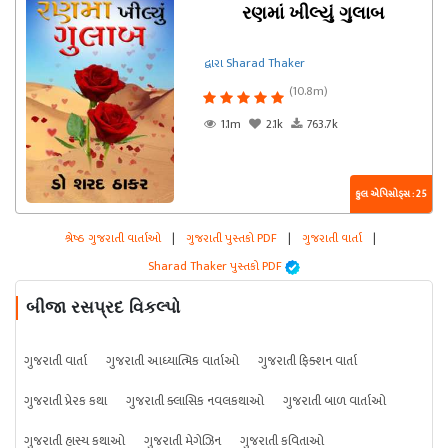
રણમાં ખીલ્યું ગુલાબ
દ્વારા Sharad Thaker
(10.8m)
1.1m
2.1k
763.7k
કુલ એપિસોડ્સ : 25
શ્રેષ્ઠ ગુજરાતી વાર્તાઓ
|
ગુજરાતી પુસ્તકો PDF
|
ગુજરાતી વાર્તા
|
Sharad Thaker પુસ્તકો PDF
બીજા રસપ્રદ વિકલ્પો
ગુજરાતી વાર્તા
ગુજરાતી આધ્યાત્મિક વાર્તાઓ
ગુજરાતી ફિક્શન વાર્તા
ગુજરાતી પ્રેરક કથા
ગુજરાતી ક્લાસિક નવલકથાઓ
ગુજરાતી બાળ વાર્તાઓ
ગુજરાતી હાસ્ય કથાઓ
ગુજરાતી મેગેઝિન
ગુજરાતી કવિતાઓ