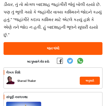
ડીયર, તું તો મોગલ બાદશાહ જહાંગીરી જેવું બોલી રહ્યો છે.
પણ તું ભૂલી ગયો કે જહાંગીર વાક્ય કાશ્મિરને જોઇને કહ્યું
હતું.” “જહાંગીરે કદાચ કાશ્મિર માટે એટલે કહ્યું હશે કે
એણે તને જોઇ ન હતી. હું બાદશાહની ભૂલને સૂધારી રહ્યો
છું.”
મફત વાંચો
આ પુસ્તકને શેર કરો:
લેખક વિશે
અનુસરો
Sharad Thaker
સંપૂર્ણ નવલકથા