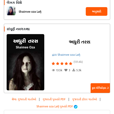
લેખક વિશે
અનુસરો
Shaimee oza Lafj
સંપૂર્ણ નવલકથા
અધુરી તરસ
દ્વારા Shaimee oza Lafj
(131.4k)
13.5k
3
5.3k
કુલ એપિસોડ્સ : 2
શ્રેષ્ઠ ગુજરાતી વાર્તાઓ
|
ગુજરાતી પુસ્તકો PDF
|
ગુજરાતી હૉરર વાર્તાઓ
|
Shaimee oza Lafj પુસ્તકો PDF