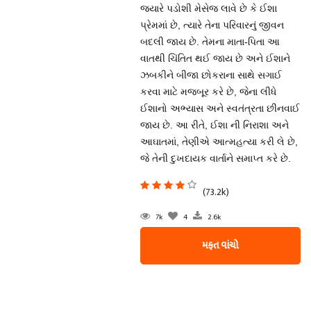
જ્યારે પડોશી મેસેજ લાવે છે કે ઈશા
પ્રેમમાં છે, ત્યારે તેના પરિવારનું જીવન
બદલી જાય છે. તેમના માતા-પિતા આ
વાતથી ચિંતિત થઈ જાય છે અને ઈશાને
ઝબકીને બીજા છોકરાના સાથે સગાઈ
કરવા માટે મજબૂર કરે છે, જેના લીધે
ઈશાનો અભ્યાસ અને સ્વતંત્રતા છીનવાઈ
જાય છે. આ રીતે, ઈશા ની નિરાશા અને
આઘાતમાં, તેણીએ આત્મહત્યા કરી લે છે,
જે તેની દુખદાયક વાર્તાને સમાપ્ત કરે છે.
(73.2k)
7k
4
2.6k
મફત વાંચો