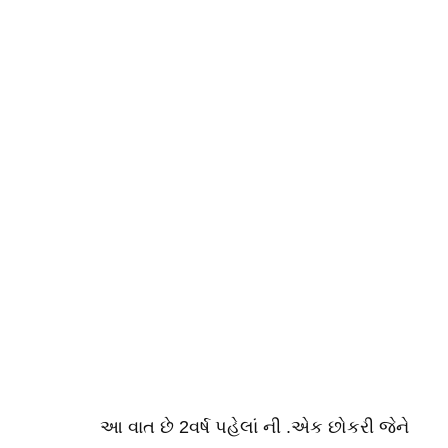
આ વાત છે 2વર્ષ પહેલાં ની .એક છોકરી જેને