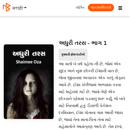
☰
લૉગિન
मराठी
મફત પ્રકાશિત કરો
અધુરી તરસ - ભાગ 1
ગુજરાતી હૉરર વાર્તાઓ
આ વાર્તા બે વર્ષ પહેલા ની છે, જેમાં એક
સુંદર અને ખુશ છોકરી ઈશાની વાત છે,
જેના જીવનમાં અચાનક એક કાળું તોફાન
આવે છે. ઈશા કોર્લેજમાં અભ્યાસ કરવા
માટે શહેરમાં ગઈ છે, જ્યાં તેણે એક
છોકરાને પ્રેમમાં પડવાનું શરૂ કર્યું, જે બંને
માટે નિસ્વાર્થ હતું. ડિવાળી વેકેશન
દરમિયાન, ઈશા પોતાના ગામ આવી જાય
છે, જ્યાં તેના માતા-પિતા તેના માટે
મહેમાનોને આમંત્રણ આપે છે. તેમ છતાં,