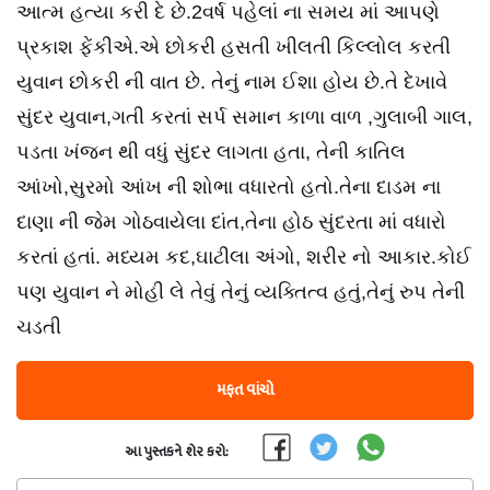
આત્મ હત્યા કરી દે છે.2વર્ષ પહેલાં ના સમય માં આપણે
પ્રકાશ ફેંકીએ.એ છોકરી હસતી ખીલતી કિલ્લોલ કરતી
યુવાન છોકરી ની વાત છે. તેનું નામ ઈશા હોય છે.તે‌ દેખાવે
સુંદર યુવાન,ગતી કરતાં સર્પ સમાન કાળા વાળ ,ગુલાબી ગાલ,
પડતા ખંજન થી વધું સુંદર લાગતા હતા, તેની કાતિલ
આંખો,સુરમો આંખ ની શોભા વધારતો હતો.તેના દાડમ ના
દાણા ની જેમ ગોઠવાયેલા દાંત,તેના હોઠ સુંદરતા માં વધારો
કરતાં હતાં. મધ્યમ કદ,ઘાટીલા અંગો, શરીર નો આકાર.કોઈ
પણ યુવાન ને મોહી લે તેવું તેનું વ્યક્તિત્વ હતું,તેનું રુપ તેની
ચડતી
મફત વાંચો
આ પુસ્તકને શેર કરો: