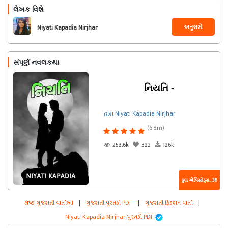
લેખક વિશે
અનુસરો
Niyati Kapadia Nirjhar
સંપૂર્ણ નવલકથા
નિયતિ -
દ્વારા Niyati Kapadia Nirjhar
(6.8m)
253.6k
322
126k
કુલ એપિસોડ્સ : 38
શ્રેષ્ઠ ગુજરાતી વાર્તાઓ
|
ગુજરાતી પુસ્તકો PDF
|
ગુજરાતી ફિક્શન વાર્તા
|
Niyati Kapadia Nirjhar પુસ્તકો PDF