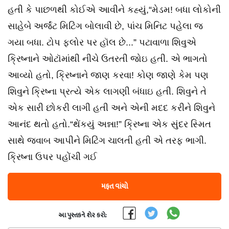
હતી કે પાછળથી કોઈએ આવીને કહ્યું,“મેડમ! બધા લોકોની
સાહેબે અર્જંટ મિટિંગ બોલાવી છે, પાંચ મિનિટ પહેલા જ
ગયા બધા. ટોપ ફ્લોર પર હૉલ છે...” પટાવાળા શિવુએ
ક્રિષ્નાને ઓટૉમાંથી નીચે ઉતરતી જોઇ હતી. એ ભાગતો
આવ્યો હતો, ક્રિષ્નાને જાણ કર​વા! કોણ જાણે કેમ પણ
શિવુને ક્રિષ્ના પ્રત્યે એક લાગણી બંધાઇ હતી. શિવુને તે
એક સારી છોકરી લાગી હતી અને એની મદદ કરીને શિવુને
આનંદ થતો હતો.“થેંકયું અન્ના!” ક્રિષ્ના એક સુંદર સ્મિત
સાથે જ​વાબ આપીને મિટિંગ ચાલતી હતી એ તરફ ભાગી.
ક્રિષ્ના ઉપર પહોંચી ગઈ
મફત વાંચો
આ પુસ્તકને શેર કરો: