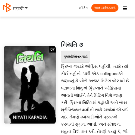
☰
લૉગિન
मराठी
મફત પ્રકાશિત કરો
નિયતિ ૭
ગુજરાતી ફિક્શન વાર્તા
ક્રિષ્ના જ્યારે ઓફિસ પહોંચી, ત્યારે ત્યાં
કોઈ નહોતો. પછી એક collèguesએ
જણાવ્યું કે બોસે અર્જંટ મિટિંગ બોલાવી છે.
પટાવાળા શિવુએ ક્રિષ્નાને ઓફિસમાં
આવતી જોઈને તેને મિટિંગ વિશે જાણ
કરી. ક્રિષ્ના મિટિંગમાં પહોંચી અને બોસ
શ્રીવિજ્યાસ્વામીની સાથે ચર્ચામાં જોડાઈ
ગઈ. તેમણે કર્મચારીઓને પ્રયત્નો
કરવાની સૂચના આપી, અને સંવાદના
મહત્વ વિશે વાત કરી. તેમણે કહ્યું કે, જો