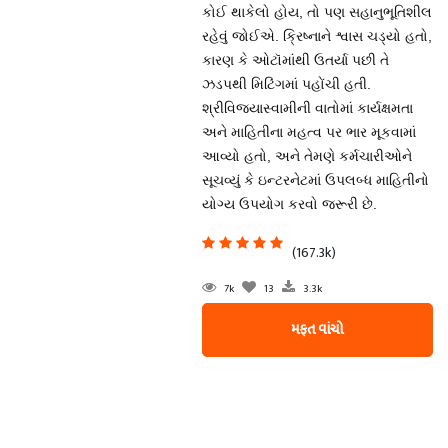
કોઈ થાકેલો હોય, તો પણ સહાનુભૂતિશીલ
રહેવું જોઈએ. ક્રિષ્નાને શ્વાસ ચડ્યો હતો,
કારણ કે ઓટૉમાંથી ઉતર્યા પછી તે
ઝડપથી મિટિંગમાં પહોંચી હતી.
શ્રીવિજ્યાસ્વામીની વાતોમાં કાર્યક્ષમતા
અને માહિતીના મહત્વ પર ભાર મૂકવામાં
આવ્યો હતો, અને તેમણે કર્મચારીઓને
સૂચવ્યું કે ઇન્ટરનેટમાં ઉપલબ્ધ માહિતીનો
યોગ્ય ઉપયોગ કરવો જરૂરી છે.
(167.3k)
7k
13
3.3k
મફત વાંચો