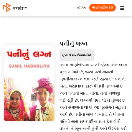
☰
લૉગિન
मराठी
મફત પ્રકાશિત કરો
પનીનું લગ્ન
ગુજરાતી સામાજિક વાર્તાઓ
આ વાર્તા ફળિયામાં ચાલી રહેલા એક લગ્ન
પ્રસંગ વિશે છે, જ્યાં પની નામની
યુવતીના લગ્ન થવા જઈ રહ્યા છે. પનીના
પિતા, જેઠાલાલ, દારૂ પીધેલી હાલતમાં છે,
અને પનીની માતા, મીના, તેની કાળજી
લઈ રહી છે. લગ્નમાં ઘણા લોકો હાજર છે
અને સમાજના લોકો આ પ્રસંગને મહત્ત્વ
આપે છે. પનીના બાળ લગ્નમાં, તે પોતાના
પતિની સાથે સપ્તપદીના સાત ફેરા લેતી
વખતે, તે ખૂબ નાની હતી અને ઉશ્કેરા કરી