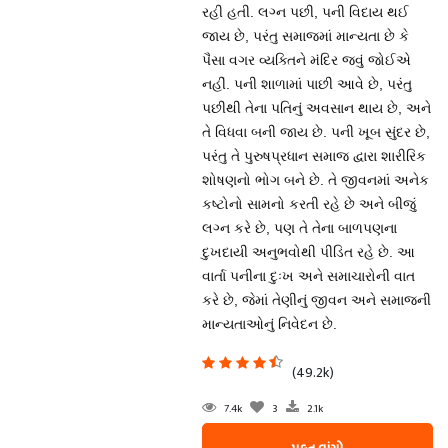
રહી હતી. લગ્ન પછી, પની વિદાય થઈ
જાય છે, પરંતુ સમાજમાં માન્યતા છે કે
પૈસા વગર વ્યક્તિને મંદિર જવું જોઈએ
નહીં. પની શાળામાં પાછી આવે છે, પરંતુ
પછીથી તેના પતિનું અવસાન થાય છે, અને
તે વિધવા બની જાય છે. પની ખૂબ સુંદર છે,
પરંતુ તે પુરુષપ્રધાન સમાજ દ્વારા શારીરિક
શોષણનો ભોગ બને છે. તે જીવનમાં અનેક
કષ્ટોનો સામનો કરતી રહે છે અને બીજું
લગ્ન કરે છે, પણ તે તેના બાળપણના
દુખદાયી અનુભવોથી પીડિત રહે છે. આ
વાર્તા પનીના દુઃખ અને સમાચારોની વાત
કરે છે, જેમાં તેણીનું જીવન અને સમાજની
માન્યતાઓનું નિવેદન છે.
(49.2k)
7.4k
3
2.1k