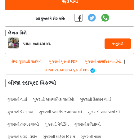
મફત વાંચો
આ પુસ્તકને શેર કરો:
લેખક વિશે
અનુસરો
SUNIL VADADLIYA
શ્રેષ્ઠ ગુજરાતી વાર્તાઓ
|
ગુજરાતી પુસ્તકો PDF
|
ગુજરાતી સામાજિક વાર્તાઓ
|
SUNIL VADADLIYA પુસ્તકો PDF
બીજા રસપ્રદ વિકલ્પો
ગુજરાતી વાર્તા
ગુજરાતી આધ્યાત્મિક વાર્તાઓ
ગુજરાતી ફિક્શન વાર્તા
ગુજરાતી પ્રેરક કથા
ગુજરાતી ક્લાસિક નવલકથાઓ
ગુજરાતી બાળ વાર્તાઓ
ગુજરાતી હાસ્ય કથાઓ
ગુજરાતી મેગેઝિન
ગુજરાતી કવિતાઓ
ગુજરાતી પ્રવાસ વર્ણન
ગુજરાતી મહિલા વિશેષ
ગુજરાતી નાટક