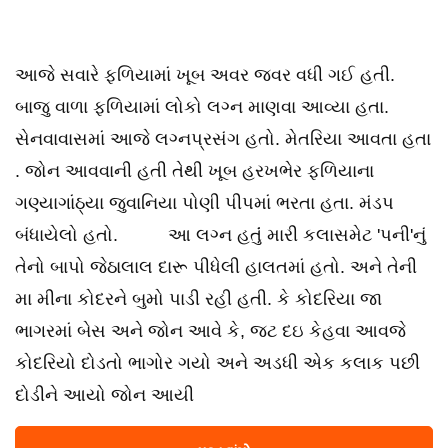
આજે સવારે ફળિયામાં ખૂબ અવર જવર વધી ગઈ હતી.
બાજુ વાળા ફળિયામાં લોકો લગ્ન માણવા આવ્યા હતા.
સેનવાવાસમાં આજે લગ્નપ્રસંગ હતો. મેતરિયા આવતા હતા
. જોન આવવાની હતી તેથી ખૂબ હરખભેર ફળિયાના
ગણ્યાગાંઠ્યા જુવાનિયા પોણી પીપમાં ભરતા હતા. મંડપ
બંધાયેલો હતો. આ લગ્ન હતુંં મારી કલાસમેટ 'પની'નું
તેનો બાપો જેઠાલાલ દારૂ પીધેલી હાલતમાં હતો. અને તેની
મા મીના કોદરને બુમો પાડી રહી હતી. કે કોદરિયા જા
ભાગરમાં બેસ અને જોન આવે કે, જટ દઇ કેહવા આવજે
કોદરિયો દોડતો ભાગોર ગયો અને અડધી એક કલાક પછી
દોડીને આયો જોન આયી