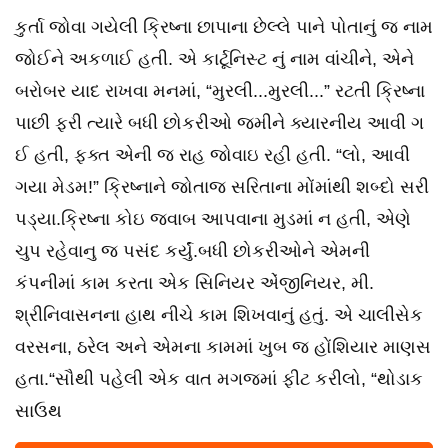
કુર્તા જોવા ગયેલી ક્રિષ્ના છાપાના છેલ્લે પાને પોતાનું જ નામ
જોઈને અકળાઈ હતી. એ કાર્ટૂનિસ્ટ નું નામ વાંચીને, એને
બરોબર યાદ રાખવા મનમાં, “મુરલી...મુરલી...” રટતી ક્રિષ્ના
પાછી ફરી ત્યારે બધી છોકરીઓ જમીને ક્યારનીય આવી ગ​
ઈ હતી, ફક્ત એની જ રાહ જોવાઇ રહી હતી. “લો, આવી
ગયા મેડમ!” ક્રિષ્નાને જોતાજ સરિતાના મોંમાંથી શબ્દો સરી
પડ્યા.ક્રિષ્ના કોઇ જ​વાબ આપ​વાના મુડમાં ન હતી, એણે
ચુપ રહેવાનુ જ પસંદ કર્યું.બધી છોકરીઓને એમની
કંપનીમાં કામ કરતા એક સિનિયર એંજીનિયર, મી.
શ્રીનિવાસનના હાથ નીચે કામ શિખવાનું હતું. એ ચાલીસેક
વરસના, ઠરેલ અને એમના કામમાં ખુબ જ હોંશિયાર માણસ
હતા.“સૌથી પહેલી એક વાત મગજમાં ફીટ કરીલો, “થોડાક
સાઉથ