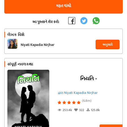
મફત વાંચો
આ પુસ્તકને શેર કરો:
લેખક વિશે
અનુસરો
Niyati Kapadia Nirjhar
સંપૂર્ણ નવલકથા
નિયતિ -
દ્વારા Niyati Kapadia Nirjhar
(6.8m)
253.4k
322
125.8k