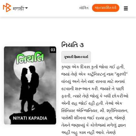
☰
લૉગિન
मराठी
મફત પ્રકાશિત કરો
નિયતિ ૩
ગુજરાતી ફિક્શન વાર્તા
કૃષ્ણા એક દિવસ કુર્તા જોવા ગઈ હતી,
જ્યાં તેણે એક કાર્ટૂનિસ્ટનું નામ "મુરલી"
વાંચ્યું અને તેને યાદ રાખવા માટે મનમાં
રટવાની શરૂઆત કરી. જ્યારે તે પાછી
ફરતી, ત્યારે તેણે જોયું કે બધી છોકરીઓ
એની રાહ જોઈ રહી હતી. તેઓ એક
સિનિયર એન્જિનિયર, મી. શ્રીનિવાસન,
પાસેથી શીખવા જઈ રહ્યા હતા, જેમણે
તેમને જણાવ્યું કે કોલેજમાં મળેલું જ્ઞાન
અહીં બહુ કામ નહીં આવે. તેમણે