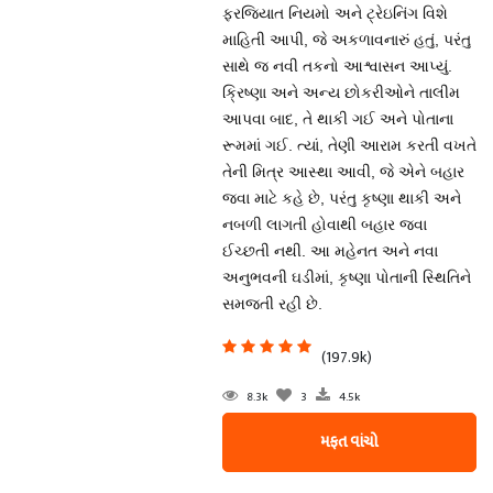
ફરજિયાત નિયમો અને ટ્રેઇનિંગ વિશે
માહિતી આપી, જે અકળાવનારું હતું, પરંતુ
સાથે જ નવી તકનો આશ્વાસન આપ્યું.
ક્રિષ્ણા અને અન્ય છોકરીઓને તાલીમ
આપવા બાદ, તે થાકી ગઈ અને પોતાના
રૂમમાં ગઈ. ત્યાં, તેણી આરામ કરતી વખતે
તેની મિત્ર આસ્થા આવી, જે એને બહાર
જવા માટે કહે છે, પરંતુ કૃષ્ણા થાકી અને
નબળી લાગતી હોવાથી બહાર જવા
ઈચ્છતી નથી. આ મહેનત અને નવા
અનુભવની ઘડીમાં, કૃષ્ણા પોતાની સ્થિતિને
સમજતી રહી છે.
(197.9k)
8.3k
3
4.5k
મફત વાંચો