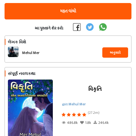
મફત વાંચો
આ પુસ્તકને શેર કરો:
લેખક વિશે
અનુસરો
Mehul Mer
સંપૂર્ણ નવલકથા
વિકૃતિ
દ્વારા Mehul Mer
(27.2m)
486.8k
1.8k
246.4k