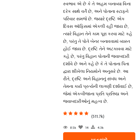
સ્વભાવ એ છે કે તે અહમ બનાવ્યા વિના
દરેક સાથે વર્તે છે, અને પોતાના સ્ટાફને
પરિવાર સમજે છે. જ્યારે દ્રષ્ટિ એક
દિવસ ઑફિસમાં એકલી રહી જાય છે,
ત્યારે વિહાન તેને કામ પૂરા કરવા માટે કહે
છે, પરંતુ તે પોતે બેનર બનાવવામાં વ્યસ્ત
હોઈ જાય છે. દ્રષ્ટિ તેને અટકાવવા માટે
કહે છે, પરંતુ વિહાન પોતાની જવાબદારી
દર્શાવે છે અને કહે છે કે તે પોતાના પિતા
દ્વારા શીખેલા નિયમોને અનુસરે છે. આ
રીતે, દ્રષ્ટિ અને વિહાનનું સંબંધ અને
તેમના કાર્ય પ્રત્યેની લાગણી દર્શાવાઈ છે,
જેમાં એકબીજાના પ્રતિ પ્રતિષ્ઠા અને
જવાબદારીઓનું મહત્વ છે.
(511.7k)
8.5k
14
4.3k