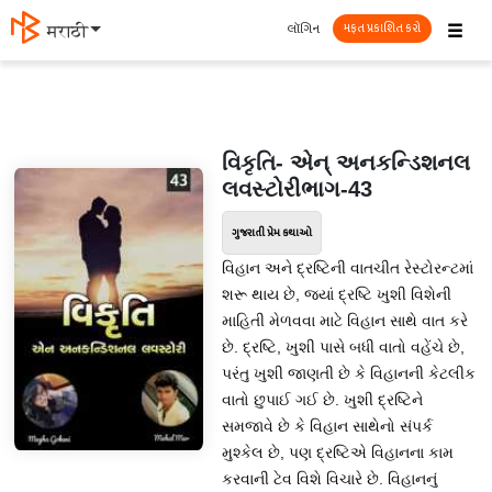
☰
લૉગિન
मराठी
મફત પ્રકાશિત કરો
વિકૃતિ- એન્ અનકન્ડિશનલ
લવસ્ટોરીભાગ-43
ગુજરાતી પ્રેમ કથાઓ
વિહાન અને દ્રષ્ટિની વાતચીત રેસ્ટોરન્ટમાં
શરૂ થાય છે, જ્યાં દ્રષ્ટિ ખુશી વિશેની
માહિતી મેળવવા માટે વિહાન સાથે વાત કરે
છે. દ્રષ્ટિ, ખુશી પાસે બધી વાતો વહેંચે છે,
પરંતુ ખુશી જાણતી છે કે વિહાનની કેટલીક
વાતો છુપાઈ ગઈ છે. ખુશી દ્રષ્ટિને
સમજાવે છે કે વિહાન સાથેનો સંપર્ક
મુશ્કેલ છે, પણ દ્રષ્ટિએ વિહાનના કામ
કરવાની ટેવ વિશે વિચારે છે. વિહાનનું