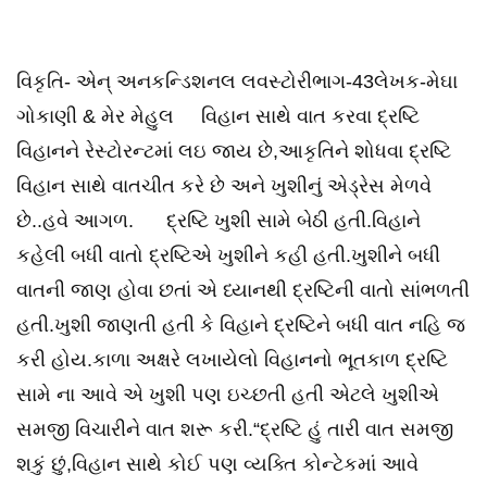
વિકૃતિ- એન્ અનકન્ડિશનલ લવસ્ટોરીભાગ-43લેખક-મેઘા
ગોકાણી & મેર મેહુલ વિહાન સાથે વાત કરવા દ્રષ્ટિ
વિહાનને રેસ્ટોરન્ટમાં લઇ જાય છે,આકૃતિને શોધવા દ્રષ્ટિ
વિહાન સાથે વાતચીત કરે છે અને ખુશીનું એડ્રેસ મેળવે
છે..હવે આગળ. દ્રષ્ટિ ખુશી સામે બેઠી હતી.વિહાને
કહેલી બધી વાતો દ્રષ્ટિએ ખુશીને કહી હતી.ખુશીને બધી
વાતની જાણ હોવા છતાં એ ધ્યાનથી દ્રષ્ટિની વાતો સાંભળતી
હતી.ખુશી જાણતી હતી કે વિહાને દ્રષ્ટિને બધી વાત નહિ જ
કરી હોય.કાળા અક્ષરે લખાયેલો વિહાનનો ભૂતકાળ દ્રષ્ટિ
સામે ના આવે એ ખુશી પણ ઇચ્છતી હતી એટલે ખુશીએ
સમજી વિચારીને વાત શરૂ કરી.“દ્રષ્ટિ હું તારી વાત સમજી
શકું છું,વિહાન સાથે કોઈ પણ વ્યક્તિ કોન્ટેકમાં આવે