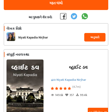
મફત વાંચો
આ પુસ્તકને શેર કરો:
લેખક વિશે
અનુસરો
Niyati Kapadia Nirjhar
સંપૂર્ણ નવલકથા
વ્હાઈટ ડવ
દ્વારા Niyati Kapadia Nirjhar
(4.7m)
149.6k
357
99.4k