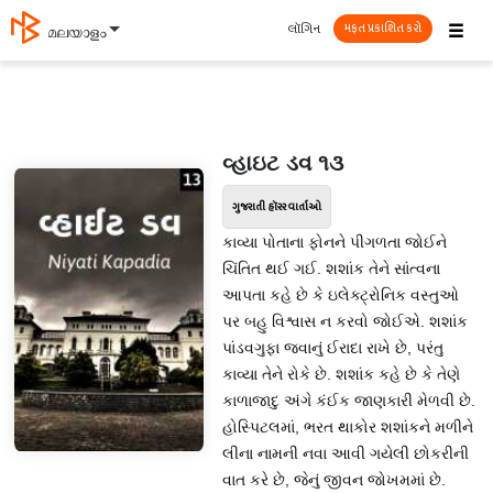
☰
લૉગિન
മലയാളം
મફત પ્રકાશિત કરો
વ્હાઇટ ડવ ૧૩
ગુજરાતી હૉરર વાર્તાઓ
કાવ્યા પોતાના ફોનને પીગળતા જોઈને
ચિંતિત થઈ ગઈ. શશાંક તેને સાંત્વના
આપતા કહે છે કે ઇલેક્ટ્રોનિક વસ્તુઓ
પર બહુ વિશ્વાસ ન કરવો જોઈએ. શશાંક
પાંડવગુફા જવાનું ઈરાદા રાખે છે, પરંતુ
કાવ્યા તેને રોકે છે. શશાંક કહે છે કે તેણે
કાળાજાદુ અંગે કંઈક જાણકારી મેળવી છે.
હોસ્પિટલમાં, ભરત થાકોર શશાંકને મળીને
લીના નામની નવા આવી ગયેલી છોકરીની
વાત કરે છે, જેનું જીવન જોખમમાં છે.