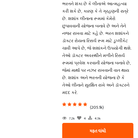
ભરતને શંકા છે કે લીનાએ આત્મહત્યા
કરી શકે છે, કારણ કે તે ગ્રહણની રાત્રે
છે. શશાંક લીનાના રૂમમાં કેમેરો
છુપાવવાની યોજના બનાવે છે અને તેને
નજર રાખવા માટે કહે છે. ભરત શશાંકને
ડૉક્ટર રોયના રિસર્ચ રૂમ માટે ડુપ્લીકેટ
ચાવી આપે છે, જે શશાંકને ઉપયોગી થશે.
તેઓ ડૉક્ટર અવસ્થીને મળીને રિસર્ચ
રૂમમાં પ્રવેશ કરવાની યોજના બનાવે છે,
જેમાં માર્થા પર નઝર રાખવાની વાત થાય
છે. શશાંક અને ભરતની યોજના છે કે
તેઓ લીનાને સુરક્ષિત રાખે અને ડૉક્ટરને
મદદ કરે.
(205.1k)
7.2k
4
4.3k
મફત વાંચો