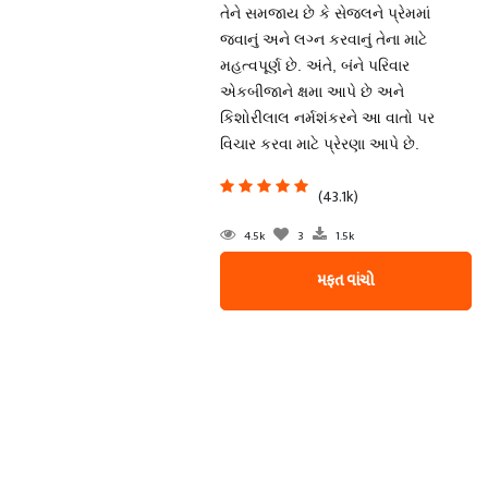
તેને સમજાય છે કે સેજલને પ્રેમમાં
જવાનું અને લગ્ન કરવાનું તેના માટે
મહત્વપૂર્ણ છે. અંતે, બંને પરિવાર
એકબીજાને ક્ષમા આપે છે અને
કિશોરીલાલ નર્મશંકરને આ વાતો પર
વિચાર કરવા માટે પ્રેરણા આપે છે.
(43.1k)
4.5k
3
1.5k
મફત વાંચો