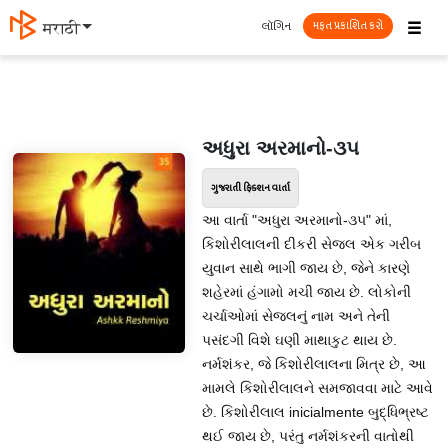
☰
લૉગિન
मराठी
મફત પ્રકાશિત કરો
અધુરા અરમાનો-૩૫
ગુજરાતી ફિક્શન વાર્તા
આ વાર્તા "અધુરા અરમાનો-૩૫" માં,
કિશોરીલાલની દીકરી સેજલ એક ગરીબ
યુવાન સાથે ભાગી જાય છે, જેને કારણે
શહેરમાં હંગામો મચી જાય છે. લોકોની
ચર્ચાઓમાં સેજલનું નામ અને તેની
પસંદગી વિશે ઘણી માથાકુટ થાય છે.
નર્મશંકર, જે કિશોરીલાલના મિત્ર છે, આ
મામલે કિશોરીલાલને સમજાવવા માટે આવે
છે. કિશોરીલાલ inicialmente બુદ્ધિભ્રષ્ટ
થઈ જાય છે, પરંતુ નર્મશંકરની વાતોથી