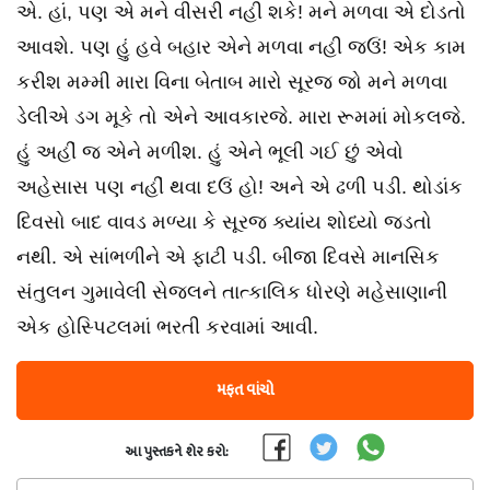
એ. હાં, પણ એ મને વીસરી નહી શકે! મને મળવા એ દોડતો
આવશે. પણ હું હવે બહાર એને મળવા નહી જઉં! એક કામ
કરીશ મમ્મી મારા વિના બેતાબ મારો સૂરજ જો મને મળવા
ડેલીએ ડગ મૂકે તો એને આવકારજે. મારા રૂમમાં મોકલજે.
હું અહીં જ એને મળીશ. હું એને ભૂલી ગઈ છું એવો
અહેસાસ પણ નહીં થવા દઉં હો! અને એ ઢળી પડી. થોડાંક
દિવસો બાદ વાવડ મળ્યા કે સૂરજ ક્યાંય શોધ્યો જડતો
નથી. એ સાંભળીને એ ફાટી પડી. બીજા દિવસે માનસિક
સંતુલન ગુમાવેલી સેજલને તાત્કાલિક ધોરણે મહેસાણાની
એક હોસ્પિટલમાં ભરતી કરવામાં આવી.
મફત વાંચો
આ પુસ્તકને શેર કરો: