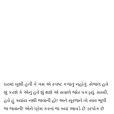
ઘરમાં ખુશી હતી કે ગમ એ સ્પષ્ટ કળાતું નહોતું. સેજલ હવે
શું કરશે કે એનું હવે શું થશે એ સવાલે જોર પકડ્યું. મમ્મી,
હવે હું ક્યાંય નથી જવાની હો! અને સૂરજને તો સાવ ભૂલી
જ જવાની! એને પ્રેમ કરતાં જ ક્યાં આવડે છે ડરપોક છે