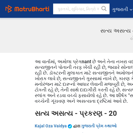
ગુજરાતી
સત્ય અસત્ય -
હ
આ વાર્તામાં, અમોલા પ્રેગnant છે અને તેના નખરા વધ
સત્યજીતને પોતાની તરફ ખેંચી રહી છે, જ્યારે સોનાલ
રહી છે. ડૉક્ટરની મુલાકાત માટે સત્યજીતને અમોલાની સા
ખોરાક લાવે છે, સત્યજીતને ગુસ્સામાં નાખે છે, કાર
મનોરંજન માટે દારૂનો આધાર લેવાની મજબૂરી છે, અને
ટોકતી રહે છે, તેની સાથે દાદાગીરી કરતી રહે છે. 
સ્લાંગ અને રડવા વચ્ચે ફસાયેલો રહે છે. આ શીર્ષક "સ
વચ્ચેની ગૂંચવણ અને અસત્યતા દ્રષ્ટિમાં આવે છે.
સત્ય અસત્ય - પ્રકરણ - 20
Kajal Oza Vaidya
દ્વારા
ગુજરાતી પ્રેમ કથાઓ