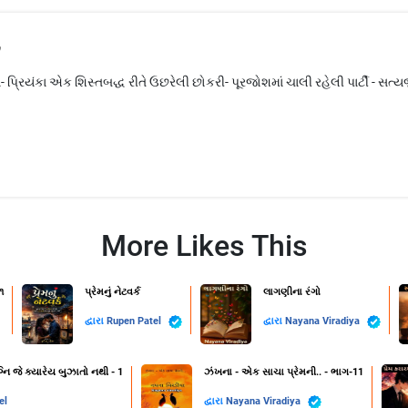
ય
રિયંકા એક શિસ્તબદ્ધ રીતે ઉછરેલી છોકરી- પૂરજોશમાં ચાલી રહેલી પાર્ટી - સત્યજીત
More Likes This
૧
પ્રેમનું નેટવર્ક
લાગણીના રંગો
દ્વારા
Rupen Patel
દ્વારા
Nayana Viradiya
નિ જે ક્યારેય બુઝાતો નથી - 1
ઝંખના - એક સાચા પ્રેમની.. - ભાગ-11
el
દ્વારા
Nayana Viradiya