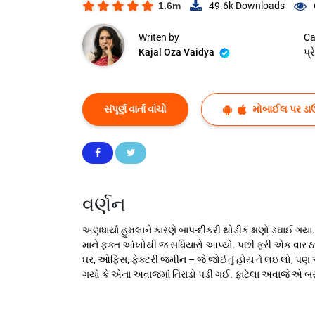
1.6m
49.6k
Downloads
Writen by
Ca
Kajal Oza Vaidya
પ્
સંપૂર્ણ વાર્તા વાંચો
મોબાઈલ પર ડા
વર્ણન
અણધાર્યા હુમલાને કારણે બાપ-દીકરી થોડીક ક્ષણો ડઘાઈ ગયા
માને ફક્ત આંખોથી જ સધિયારો આપ્યો. પછી ફરી એક વાર ઠક્ક
ઘર, ઓફિસ, ફેક્ટરી જમીન – જે જોઈતું હોય તે લઇ લો, પ
ગયો કે એના અવાજમાં તિરાડો પડી ગઈ. ફાટેલા અવાજે એ બરા