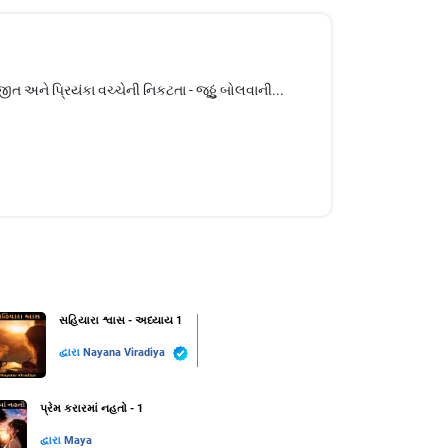
 અને પ્રિયંકા વચ્ચેની નિકટતા - જૂઠ્ઠું બોલવાની...
સહિયારા શ્વાસ - અધ્યાય 1
દ્વારા
Nayana Viradiya
પ્રેમ કરારમાં નહતો - 1
દ્વારા
Maya