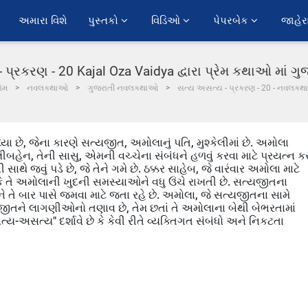
અમારા વિશે
પુસ્તકો 
વિડિઓ 
પેપરબેક 
જાહેર
 પ્રકરણ - 20 Kajal Oza Vaidya દ્વારા પ્રેમ કથાઓ માં ગ
ોમ
નવલકથાઓ
ગુજરાતી નવલકથાઓ
સત્ય અસત્ય - પ્રકરણ - 20 - નવલકથા
્યા છે, જેના કારણે સત્યજીત, અમોલાનું પતિ, મુશ્કેલીમાં છે. અમોલા
ીબહેન, તેની સાસુ, એમની વચ્ચેના સંબંધને હળવું કરવા માટે પ્રયત્ન ક
થે જવું પડે છે, જે તેને ગમે છે. ઠક્કર સાહેબ, જે વારંવાર અમોલા માટે
ણ કે તે અમોલાની ખુદની સમસ્યાઓને વધુ ઉંચે રાખતી છે. સત્યજીતના
 તે બાર પાસે જમવા માટે જતા રહે છે. અમોલા, જે સત્યજીતના સામે
સત્યજીતને લાગણીઓનો તણાવ છે, તેમ છતાં તે અમોલાના બેથી બેભરતામાં
ત્ય-અસત્ય" દર્શાવે છે કે કેવી રીતે વ્યક્તિગત સંબંધો અને નિકટતા