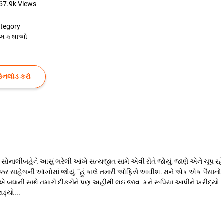
67.9k
Views
tegory
રેમ કથાઓ
ઉનલોડ કરો
. સોનાલીબહેને આસું ભરેલી આંખે સત્યજીત સામે એવી રીતે જોયું, જાણે એને ચૂપ ર
ર સાહેબની આંખોમાં જોયું, “હું કાલે તમારી ઓફિસે આવીશ. મને એક એક પૈસાનો હિસ
ણ એ બધાની સાથે તમારી દીકરીને પણ અહીંથી લઇ જાવ. મને રૂપિયા આપીને ખરીદ
ડ્યો...