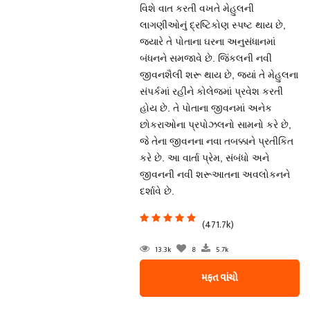
વિશે વાત કરતી વખતે મેહુલની
લાગણીઓનું દ્રષ્ટિકોણ સ્પષ્ટ થાય છે,
જયારે તે પોતાના ઘરના અનુસંધાનમાં
બંધનને સમજાવે છે. જિંકલની નવી
જીવનશૈલી શરૂ થાય છે, જ્યાં તે મેહુલના
સંપર્કમાં રહીને કોલેજમાં પ્રવેશ કરતી
હોય છે. તે પોતાના જીવનમાં અનેક
છોકરાઓના પ્રપોઝલનો સામનો કરે છે,
જે તેના જીવનના નવા તબક્કાને પ્રતીકિત
કરે છે. આ વાર્તા પ્રેમ, સંબંધો અને
જીવનની નવી શરૂઆતના અવલોકનને
દર્શાવે છે.
(471.7k)
13.3k
8
5.7k
મફત વાંચો