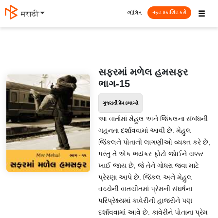
☰
લૉગિન
मराठी
મફત પ્રકાશિત કરો
સફરમાં મળેલ હમસફર
ભાગ-15
ગુજરાતી પ્રેમ કથાઓ
આ વાર્તામાં મેહુલ અને જિંકલના સંબંધની
ગહનતા દર્શાવવામાં આવી છે. મેહુલ
જિંકલને પોતાની લાગણીઓ વ્યક્ત કરે છે,
પરંતુ તે એક ભયંકર ફોટો જોઈને ચક્કર
ખાઈ જાય છે, જે તેને ગોધરા જવા માટે
પ્રેરણા આપે છે. જિંકલ અને મેહુલ
વચ્ચેની વાતચીતમાં પ્રેમની સંઘર્ષના
પરિપ્રેક્ષ્યમાં કાવેરીની હાજરીને પણ
દર્શાવવામાં આવે છે. કાવેરીને પોતાના પ્રેમ