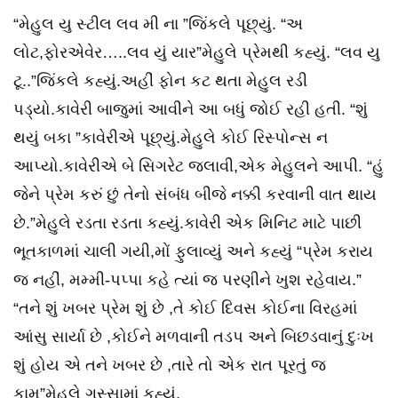
“મેહુલ યુ સ્ટીલ લવ મી ના ”જિંકલે પૂછ્યું. “અ
લોટ,ફોરએવેર…..લવ યું યાર”મેહુલે પ્રેમથી કહ્યું. “લવ યુ
ટૂ..”જિંકલે કહ્યું.અહીં ફોન કટ થતા મેહુલ રડી
પડ્યો.કાવેરી બાજુમાં આવીને આ બધું જોઈ રહી હતી. “શું
થયું બકા ”કાવેરીએ પૂછ્યું.મેહુલે કોઈ રિસ્પોન્સ ન
આપ્યો.કાવેરીએ બે સિગરેટ જલાવી,એક મેહુલને આપી. “હું
જેને પ્રેમ કરું છું તેનો સંબંધ બીજે નક્કી કરવાની વાત થાય
છે.”મેહુલે રડતા રડતા કહ્યું.કાવેરી એક મિનિટ માટે પાછી
ભૂતકાળમાં ચાલી ગયી,મોં ફુલાવ્યું અને કહ્યું “પ્રેમ કરાય
જ નહીં, મમ્મી-પપ્પા કહે ત્યાં જ પરણીને ખુશ રહેવાય.”
“તને શું ખબર પ્રેમ શું છે ,તે કોઈ દિવસ કોઈના વિરહમાં
આંસુ સાર્યા છે ,કોઈને મળવાની તડપ અને બિછડવાનું દુઃખ
શું હોય એ તને ખબર છે ,તારે તો એક રાત પૂરતું જ
કામ”મેહુલે ગુસ્સામાં કહ્યું.