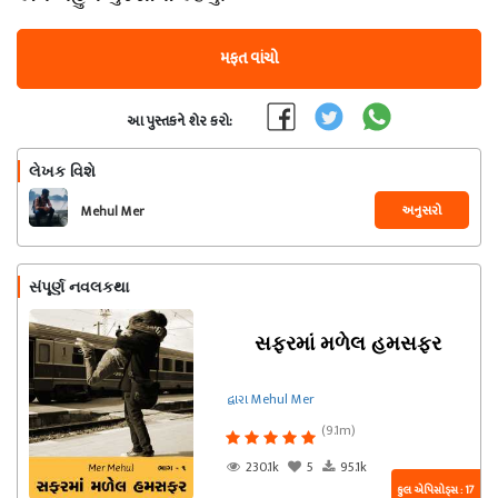
મફત વાંચો
આ પુસ્તકને શેર કરો:
લેખક વિશે
અનુસરો
Mehul Mer
સંપૂર્ણ નવલકથા
સફરમાં મળેલ હમસફર
દ્વારા Mehul Mer
(9.1m)
230.1k
5
95.1k
કુલ એપિસોડ્સ : 17