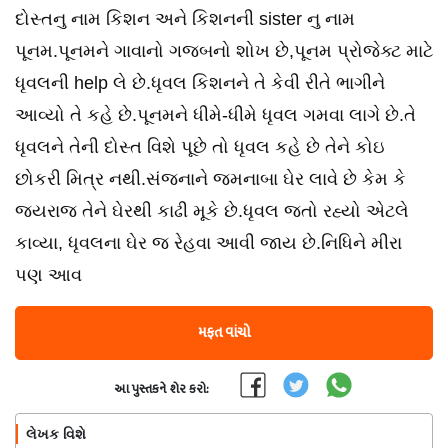
દોસ્તનુ નામ કિશન અને કિશનની sister નુ નામ
પૂનમ.પૂનમને ગાવાનો ગજબનો શોખ છે,પૂનમ પ્રોજેક્ટ માટે
ધૃવલની help લે છે.ધૃવલ કિશનને તે કેવી રીતે ભાગીને
આવ્યો તે કહે છે.પૂનમને ધીમે-ધીમે ધૃવલ ગમવા લાગે છે.તે
ધૃવલને તેની દોસ્ત વિશે પૂછે તો ધૃવલ કહે છે તેને કોઇ
છોકરી મિત્ર નથી.સંજનાને જમનાબા ઘેર લાવે છે કેમ કે
જયરાજ તેને ઘેરથી કાઢી મૂકે છે.ધૃવલ જતો રહ્યો એટલે
કાવ્યા, ધૃવલના ઘેર જ રેહવા આવી જાય છે.નિધિને મીરા
પણ આવ
મફત વાંચો
આ પુસ્તકને શેર કરો:
લેખક વિશે