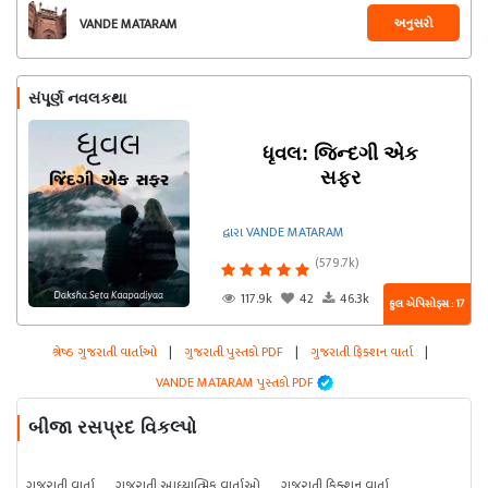
અનુસરો
VANDE MATARAM
સંપૂર્ણ નવલકથા
ધૃવલ: જિન્દગી એક
સફર
દ્વારા VANDE MATARAM
(579.7k)
117.9k
42
46.3k
કુલ એપિસોડ્સ : 17
શ્રેષ્ઠ ગુજરાતી વાર્તાઓ
|
ગુજરાતી પુસ્તકો PDF
|
ગુજરાતી ફિક્શન વાર્તા
|
VANDE MATARAM પુસ્તકો PDF
બીજા રસપ્રદ વિકલ્પો
ગુજરાતી વાર્તા
ગુજરાતી આધ્યાત્મિક વાર્તાઓ
ગુજરાતી ફિક્શન વાર્તા