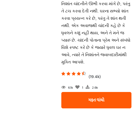
નિશાંત ચાંદનીને ઊભી કરવા માંગે છે, પરંતુ
તે ટચ કરવા દેતી નથી. ઘરના સભ્યો શાંત
કરવા પ્રયત્ન કરે છે, પરંતુ તે શાંત થતી
નથી. એક અવાજથી ચાંદની કહે છે કે
ધૃવલને કશું નહીં થાય, અને તે મને જ
પ્યારું છે. ચાંદની પોતાના પ્રેમ અને સંબંધો
વિશે સ્પષ્ટ કરે છે કે જયારે ધૃવલ ઘર ન
આવે, ત્યારે તે નિશાંતને જવાબદારીમાંથી
મુક્તિ આપશે.
(19.4k)
6.1k
1
2.6k
મફત વાંચો