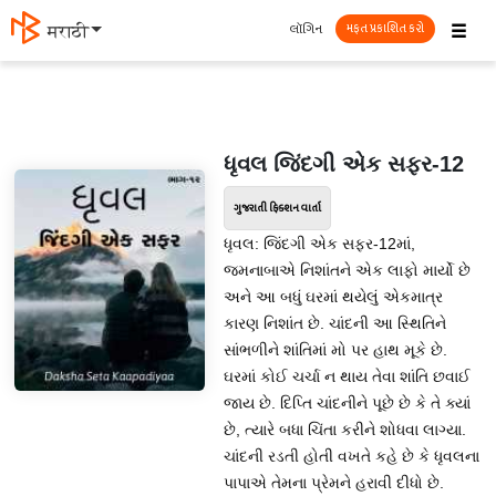
☰
લૉગિન
मराठी
મફત પ્રકાશિત કરો
ધૃવલ જિંદગી એક સફર-12
ગુજરાતી ફિક્શન વાર્તા
ધૃવલ: જિંદગી એક સફર-12માં,
જમનાબાએ નિશાંતને એક લાફો માર્યો છે
અને આ બધું ઘરમાં થયેલું એકમાત્ર
કારણ નિશાંત છે. ચાંદની આ સ્થિતિને
સાંભળીને શાંતિમાં મો પર હાથ મૂકે છે.
ઘરમાં કોઈ ચર્ચા ન થાય તેવા શાંતિ છવાઈ
જાય છે. દિપ્તિ ચાંદનીને પૂછે છે કે તે ક્યાં
છે, ત્યારે બધા ચિંતા કરીને શોધવા લાગ્યા.
ચાંદની રડતી હોતી વખતે કહે છે કે ધૃવલના
પાપાએ તેમના પ્રેમને હરાવી દીધો છે.