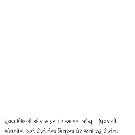
ધૃવલ જિંદગી એક સફર-12 આગળ જોયુ... [ધૃવલની
શોધખોળ ચાલે છે,તે તેના મિત્રના ઘેર જતો રહે છે.તેના